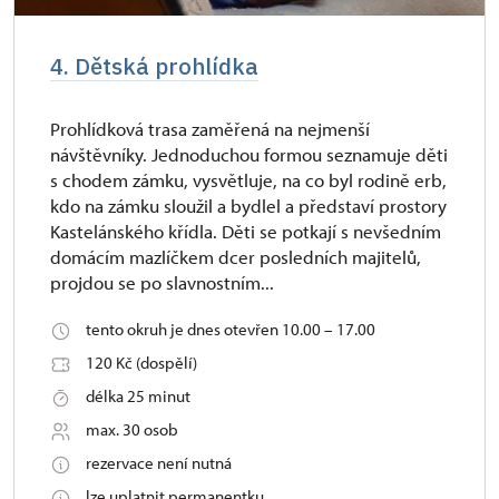
4. Dětská prohlídka
Prohlídková trasa zaměřená na nejmenší
návštěvníky. Jednoduchou formou seznamuje děti
s chodem zámku, vysvětluje, na co byl rodině erb,
kdo na zámku sloužil a bydlel a představí prostory
Kastelánského křídla. Děti se potkají s nevšedním
domácím mazlíčkem dcer posledních majitelů,
projdou se po slavnostním...
tento okruh je dnes otevřen 10.00 – 17.00
120 Kč (dospělí)
délka 25 minut
max. 30 osob
rezervace není nutná
lze uplatnit permanentku