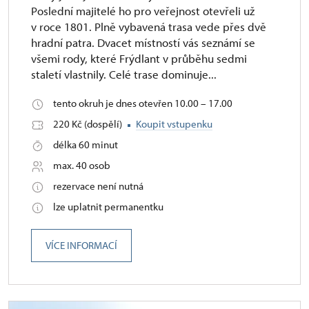
Poslední majitelé ho pro veřejnost otevřeli už
v roce 1801. Plně vybavená trasa vede přes dvě
hradní patra. Dvacet místností vás seznámí se
všemi rody, které Frýdlant v průběhu sedmi
staletí vlastnily. Celé trase dominuje...
tento okruh je dnes otevřen 10.00 – 17.00
220 Kč (dospělí)
Koupit vstupenku
délka 60 minut
max. 40 osob
rezervace není nutná
lze uplatnit permanentku
VÍCE INFORMACÍ