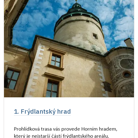
Průkaz zaměstnance NPÚ (+ až 3 rodinní
zdarma
příslušníci)
Průkaz Náš člověk *
zdarma
* Platí pouze pro jednu osobu (držitele
průkazu)
1. Frýdlantský hrad
Prohlídková trasa vás provede Horním hradem,
který je nejstarší částí frýdlantského areálu.