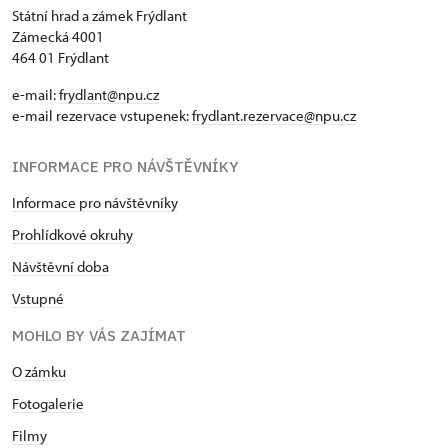
Státní hrad a zámek Frýdlant
Zámecká 4001
464 01 Frýdlant
e-mail:
frydlant@npu.cz
e-mail rezervace vstupenek:
frydlant.rezervace@npu.cz
INFORMACE PRO NÁVŠTĚVNÍKY
Informace pro návštěvníky
Prohlídkové okruhy
Návštěvní doba
Vstupné
MOHLO BY VÁS ZAJÍMAT
O zámku
Fotogalerie
Filmy