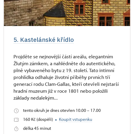
5. Kastelánské křídlo
Projděte se nejnovější částí areálu, elegantním
Žlutým zámkem, a nahlédněte do autentického,
plně vybaveného bytu z 19. století. Tato intimní
prohlídka odhaluje životní příběhy prvních tří
generací rodu Clam-Gallas, kteří otevřeli nejstarší
hradní muzeum již v roce 1801 nebo položili
základy nedalekým...
tento okruh je dnes otevřen 10.00 – 17.00
160 Kč (dospělí)
Koupit vstupenku
délka 45 minut