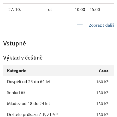
27. 10.
út
10.00 – 15.00
28. 10.
st
10.00 – 15.00
Zobrazit další
2. 11.-31. 12.
uzavřen
Vstupné
2027
Výklad v češtině
1. 1.-31. 3.
uzavřen
Kategorie
Cena
Dospělí od 25 do 64 let
160 Kč
Senioři 65+
130 Kč
Mládež od 18 do 24 let
130 Kč
Držitelé průkazu ZTP, ZTP/P
130 Kč