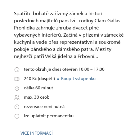
Spatříte bohatě zařízený zámek a historii
posledních majitelů panství - rodiny Clam-Gallas.
Prohlídka zahrnuje zhruba dvacet plně
vybavených interiérů. Začíná v přízemí v zámecké
kuchyni a vede přes reprezentativní a soukromé
pokoje pánského a dámského patra. Mezi ty
nejhezčí patří Velká jídelna a Erbovní...
tento okruh je dnes otevřen 10.00 – 17.00
240 Kč (dospělí)
Koupit vstupenku
délka 60 minut
max. 30 osob
rezervace není nutná
lze uplatnit permanentku
VÍCE INFORMACÍ