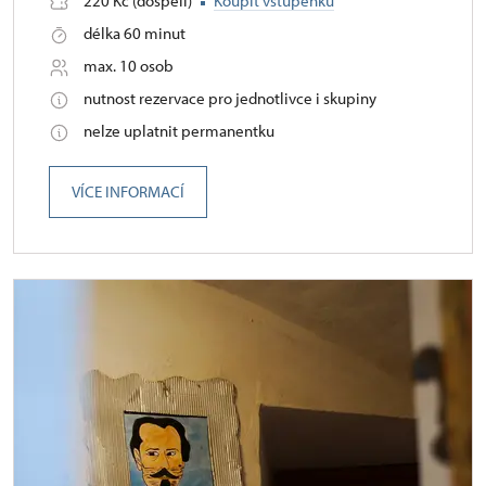
220 Kč (dospělí)
Koupit vstupenku
délka 60 minut
max. 10 osob
nutnost rezervace pro jednotlivce i skupiny
nelze uplatnit permanentku
VÍCE INFORMACÍ