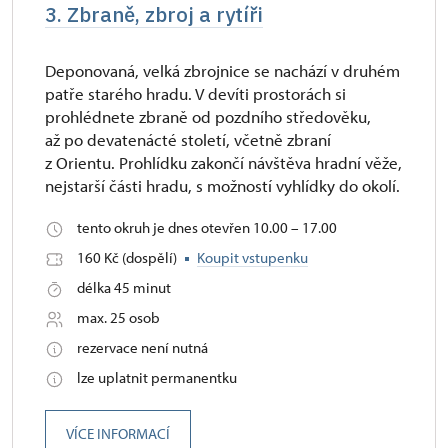
3. Zbraně, zbroj a rytíři
Deponovaná, velká zbrojnice se nachází v druhém
patře starého hradu. V devíti prostorách si
prohlédnete zbraně od pozdního středověku,
až po devatenácté století, včetně zbraní
z Orientu. Prohlídku zakončí návštěva hradní věže,
nejstarší části hradu, s možností vyhlídky do okolí.
tento okruh je dnes otevřen 10.00 – 17.00
160 Kč (dospělí)
Koupit vstupenku
délka 45 minut
max. 25 osob
rezervace není nutná
lze uplatnit permanentku
VÍCE INFORMACÍ