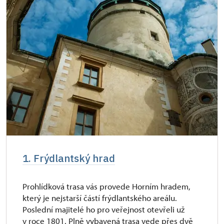
* Platí pouze pro jednu osobu (držitele
průkazu)
1. Frýdlantský hrad
Prohlídková trasa vás provede Horním hradem,
který je nejstarší částí frýdlantského areálu.
Poslední majitelé ho pro veřejnost otevřeli už
v roce 1801. Plně vybavená trasa vede přes dvě