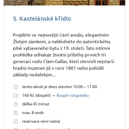
5. Kastelánské křídlo
Projděte se nejnovější částí areálu, elegantním
Žlutým zámkem, a nahlédněte do autentického,
plně vybaveného bytu z 19. století. Tato intimní
prohlídka odhaluje životní příběhy prvních tří
generací rodu Clam-Gallas, kteří otevřeli nejstarší
hradní muzeum již v roce 1801 nebo položili
základy nedalekým...
tento okruh je dnes otevřen 10.00 – 17.00
160 Kč (dospělí)
Koupit vstupenku
délka 45 minut
max. 8 osob
rezervace není nutná