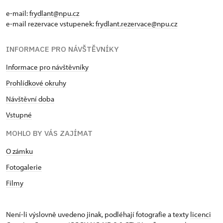
e-mail:
frydlant@npu.cz
e-mail rezervace vstupenek:
frydlant.rezervace@npu.cz
INFORMACE PRO NÁVŠTĚVNÍKY
Informace pro návštěvníky
Prohlídkové okruhy
Návštěvní doba
Vstupné
MOHLO BY VÁS ZAJÍMAT
O zámku
Fotogalerie
Filmy
Není-li výslovně uvedeno jinak, podléhají fotografie a texty
licenci