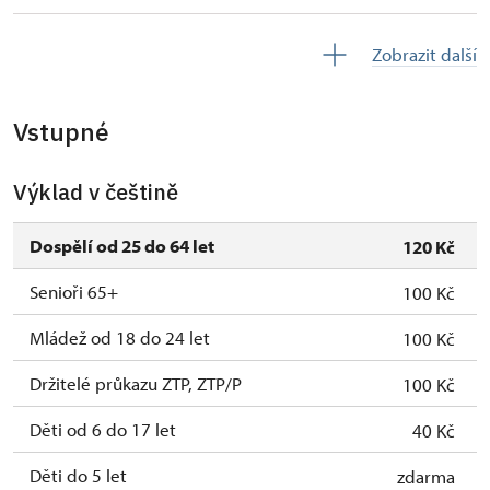
2. 11.-31. 12.
uzavřen
Zobrazit další
2027
Vstupné
1. 1.-31. 3.
uzavřen
Výklad v češtině
Dospělí od 25 do 64 let
120 Kč
Senioři 65+
100 Kč
Mládež od 18 do 24 let
100 Kč
Držitelé průkazu ZTP, ZTP/P
100 Kč
Děti od 6 do 17 let
40 Kč
Děti do 5 let
zdarma