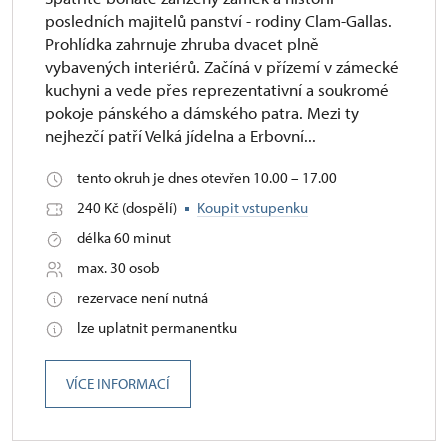
posledních majitelů panství - rodiny Clam-Gallas.
Prohlídka zahrnuje zhruba dvacet plně
vybavených interiérů. Začíná v přízemí v zámecké
kuchyni a vede přes reprezentativní a soukromé
pokoje pánského a dámského patra. Mezi ty
nejhezčí patří Velká jídelna a Erbovní...
tento okruh je dnes otevřen 10.00 – 17.00
240 Kč (dospělí)
Koupit vstupenku
délka 60 minut
max. 30 osob
rezervace není nutná
lze uplatnit permanentku
VÍCE INFORMACÍ