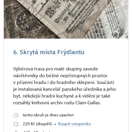
6. Skrytá místa Frýdlantu
Výběrová trasa pro malé skupiny zavede
návštěvníky do běžně nepřístupných prostor
v přízemí hradu i do hradního sklepení. Součástí
je instalovaná kancelář panského úředníka a jeho
byt, někdejší hradní kuchyně a k vidění je také
rozsáhlý knihovní archiv rodu Clam-Gallas.
tento okruh je dnes uzavřen
220 Kč (dospělí)
Koupit vstupenku