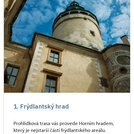
Průkaz zaměstnance NPÚ (+ až 3 rodinní
zdarma
příslušníci)
Průkaz Náš člověk *
zdarma
* Platí pouze pro jednu osobu (držitele
průkazu)
1. Frýdlantský hrad
Prohlídková trasa vás provede Horním hradem,
který je nejstarší částí frýdlantského areálu.