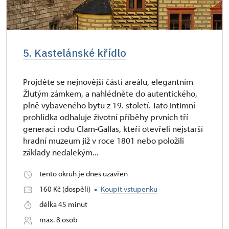
5. Kastelánské křídlo
Projděte se nejnovější částí areálu, elegantním
Žlutým zámkem, a nahlédněte do autentického,
plně vybaveného bytu z 19. století. Tato intimní
prohlídka odhaluje životní příběhy prvních tří
generací rodu Clam-Gallas, kteří otevřeli nejstarší
hradní muzeum již v roce 1801 nebo položili
základy nedalekým...
tento okruh je dnes uzavřen
160 Kč (dospělí)
Koupit vstupenku
délka 45 minut
max. 8 osob