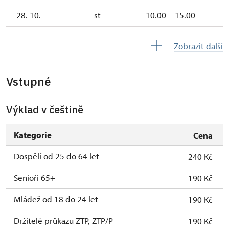
28. 10.
st
10.00 – 15.00
3. 11.-31. 12.
uzavřen
Zobrazit další
2027
Vstupné
1. 1.-31. 3.
uzavřen
Výklad v češtině
Kategorie
Cena
Dospělí od 25 do 64 let
240 Kč
Senioři 65+
190 Kč
Mládež od 18 do 24 let
190 Kč
Držitelé průkazu ZTP, ZTP/P
190 Kč