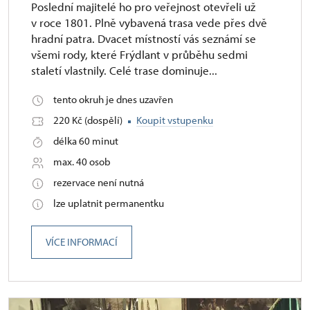
Poslední majitelé ho pro veřejnost otevřeli už
v roce 1801. Plně vybavená trasa vede přes dvě
hradní patra. Dvacet místností vás seznámí se
všemi rody, které Frýdlant v průběhu sedmi
staletí vlastnily. Celé trase dominuje...
tento okruh je dnes uzavřen
220 Kč (dospělí)
Koupit vstupenku
délka 60 minut
max. 40 osob
rezervace není nutná
lze uplatnit permanentku
VÍCE INFORMACÍ