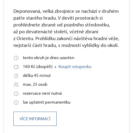
Deponovaná, velká zbrojnice se nachází v druhém
patře starého hradu. V devíti prostorách si
prohlédnete zbraně od pozdního středověku,
až po devatenácté století, včetně zbraní
z Orientu. Prohlídku zakončí návštěva hradní věže,
nejstarší části hradu, s možností vyhlídky do okolí.
tento okruh je dnes uzavřen
160 Kč (dospělí)
Koupit vstupenku
délka 45 minut
max. 25 osob
rezervace není nutná
lze uplatnit permanentku
VÍCE INFORMACÍ