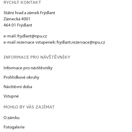
RYCHLÝ KONTAKT
Státní hrad a zámek Frýdlant
Zámecká 4001
464 01 Frýdlant
e-mail:
frydlant@npu.cz
e-mail rezervace vstupenek:
frydlant.rezervace@npu.cz
INFORMACE PRO NÁVŠTĚVNÍKY
Informace pro návštěvníky
Prohlídkové okruhy
Návštěvní doba
Vstupné
MOHLO BY VÁS ZAJÍMAT
O zámku
Fotogalerie