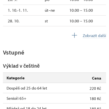
1. 10.-1. 11.
út–ne
10.00 – 15.00
28. 10.
st
10.00 – 15.00
2. 11.-31. 12.
uzavřen
Zobrazit další
2027
Vstupné
1. 1.-31. 3.
uzavřen
Výklad v češtině
Kategorie
Cena
Dospělí od 25 do 64 let
220 Kč
Senioři 65+
180 Kč
Mládež od 18 do 24 let
180 Kč