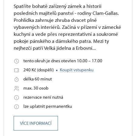
Spatříte bohatě zařízený zámek a historii
posledních majitelů panství - rodiny Clam-Gallas.
Prohlídka zahrnuje zhruba dvacet plně
vybavených interiérů. Začíná v přízemí v zámecké
kuchyni a vede přes reprezentativní a soukromé
pokoje pánského a dámského patra. Mezi ty
nejhezčí patří Velká jídelna a Erbovní...
tento okruh je dnes otevřen 10.00 – 17.00
240 Kč (dospělí)
Koupit vstupenku
délka 60 minut
max. 30 osob
rezervace není nutná
lze uplatnit permanentku
VÍCE INFORMACÍ