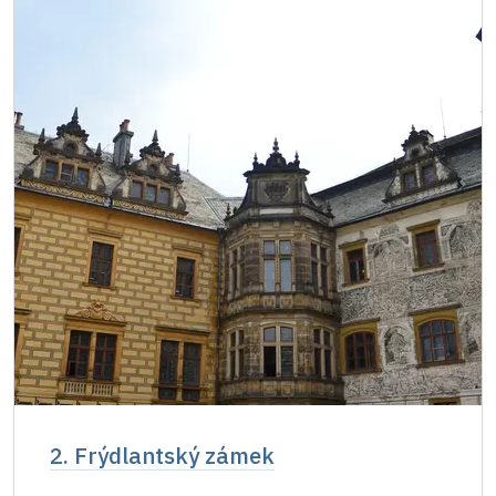
Jednorázové vstupenky vydané NPÚ
zdarma
Průkaz zaměstnance NPÚ (+ až 3 rodinní
zdarma
příslušníci)
Průkaz Náš člověk *
zdarma
* Platí pouze pro jednu osobu (držitele
průkazu)
2. Frýdlantský zámek