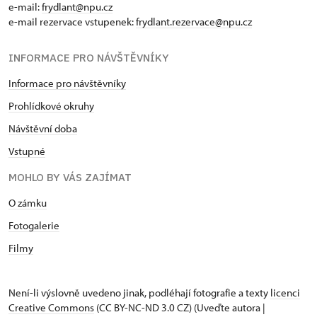
e-mail:
frydlant@npu.cz
e-mail rezervace vstupenek:
frydlant.rezervace@npu.cz
INFORMACE PRO NÁVŠTĚVNÍKY
Informace pro návštěvníky
Prohlídkové okruhy
Návštěvní doba
Vstupné
MOHLO BY VÁS ZAJÍMAT
O zámku
Fotogalerie
Filmy
Není-li výslovně uvedeno jinak, podléhají fotografie a texty
licenci
Creative Commons
(CC BY-NC-ND 3.0 CZ) (Uveďte autora |