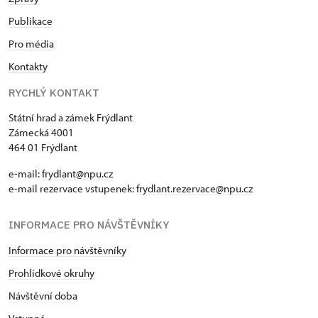
Publikace
Pro média
Kontakty
RYCHLÝ KONTAKT
Státní hrad a zámek Frýdlant
Zámecká 4001
464 01 Frýdlant
e-mail:
frydlant@npu.cz
e-mail rezervace vstupenek:
frydlant.rezervace@npu.cz
INFORMACE PRO NÁVŠTĚVNÍKY
Informace pro návštěvníky
Prohlídkové okruhy
Návštěvní doba