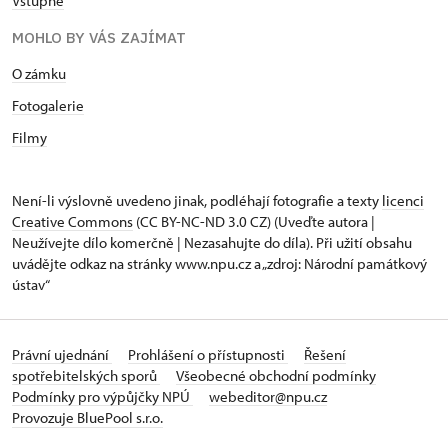
Vstupné
MOHLO BY VÁS ZAJÍMAT
O zámku
Fotogalerie
Filmy
Není-li výslovně uvedeno jinak, podléhají fotografie a texty
licenci
Creative Commons
(CC BY-NC-ND 3.0 CZ) (Uveďte autora |
Neužívejte dílo komerčně | Nezasahujte do díla). Při užití obsahu
uvádějte odkaz na stránky www.npu.cz a „zdroj: Národní památkový
ústav“
Právní ujednání
Prohlášení o přístupnosti
Řešení
spotřebitelských sporů
Všeobecné obchodní podmínky
Podmínky pro výpůjčky NPÚ
webeditor@npu.cz
Provozuje BluePool s.r.o.