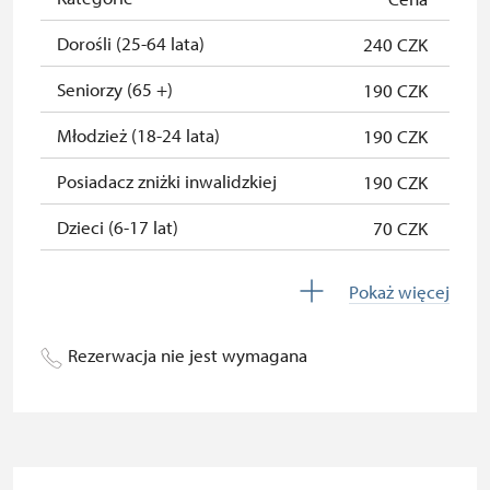
Osoba zatrudniona w organizacji
zadarmo
Dorośli (25-64 lata)
240 CZK
NPU (+ 3 osoby)
Seniorzy (65 +)
190 CZK
Posiadacz karty " Naš člověk" *
zadarmo
Młodzież (18-24 lata)
190 CZK
* Ważny dla jednej osoby -
Posiadacz zniżki inwalidzkiej
190 CZK
posiadacza karty lub kodu QR
Dzieci (6-17 lat)
70 CZK
Dzieci (0-5 lat)
zadarmo
Pokaż więcej
Przewodnik osoby z grupą
zadarmo
inwalidzką
Rezerwacja nie jest wymagana
Pedagogiczny nadzór (grupa
zadarmo
szkolna - 1 osoba na 10 dzieci)
Przewodnik grupy (1 osoba na 15
zadarmo
osobową grupę)