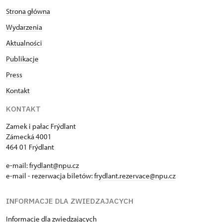
Posiadacz karty MK ČR *
niedostępne
Strona główna
Wydarzenia
Posiadacz karty ICOMOS *
niedostępne
Aktualności
Wolny, całoroczny bilet wydany
niedostępne
Publikacje
przez NPU
Press
Jednorazowy, wolny bilet wydany
niedostępne
Kontakt
przez NPU
KONTAKT
Osoba zatrudniona w organizacji
niedostępne
Zamek i pałac Frýdlant
NPU (+ 3 osoby)
Zámecká 4001
464 01 Frýdlant
Posiadacz karty " Naš člověk" *
niedostępne
e-mail:
frydlant@npu.cz
* Ważny dla jednej osoby -
e-mail - rezerwacja biletów:
frydlant.rezervace@npu.cz
posiadacza karty lub kodu QR
INFORMACJE DLA ZWIEDZAJACYCH
Informacje dla zwiedzających