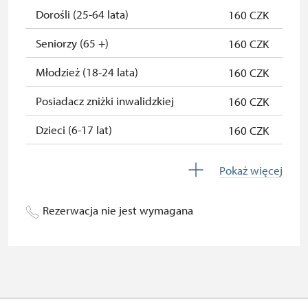
Osoba zatrudniona w organizacji
zadarmo
Dorośli (25-64 lata)
160 CZK
NPU (+ 3 osoby)
Seniorzy (65 +)
160 CZK
Posiadacz karty " Naš člověk" *
zadarmo
Młodzież (18-24 lata)
160 CZK
* Ważny dla jednej osoby -
Posiadacz zniżki inwalidzkiej
160 CZK
posiadacza karty lub kodu QR
Dzieci (6-17 lat)
160 CZK
Dzieci (0-5 lat)
160 CZK
Pokaż więcej
Przewodnik osoby z grupą
zadarmo
inwalidzką
Rezerwacja nie jest wymagana
Pedagogiczny nadzór (grupa
niedostępne
szkolna - 1 osoba na 10 dzieci)
Przewodnik grupy (1 osoba na 15
niedostępne
osobową grupę)