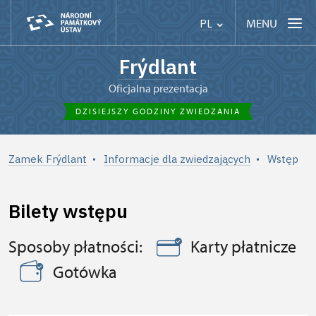
MENU
PL
Frýdlant
Oficjalna prezentacja
DZISIEJSZY GODZINY ZWIEDZANIA
Zamek Frýdlant
Informacje dla zwiedzających
Wstęp
Bilety wstępu
Sposoby płatności:
Karty płatnicze
Gotówka