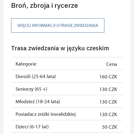
Broń, zbroja i rycerze
Posiadacz karty MK ČR *
niedostępne
Posiadacz karty ICOMOS *
niedostępne
WIĘCEJ INFORMACJI O TRASIE ZWIEDZANIA
Wolny, całoroczny bilet wydany
zadarmo
przez NPU
Trasa zwiedzania w języku czeskim
Jednorazowy, wolny bilet wydany
zadarmo
przez NPU
Kategorie
Cena
Osoba zatrudniona w organizacji
zadarmo
Dorośli (25-64 lata)
160 CZK
NPU (+ 3 osoby)
Seniorzy (65 +)
130 CZK
Posiadacz karty " Naš člověk" *
zadarmo
Młodzież (18-24 lata)
130 CZK
* Ważny dla jednej osoby -
Posiadacz zniżki inwalidzkiej
130 CZK
posiadacza karty lub kodu QR
Dzieci (6-17 lat)
50 CZK