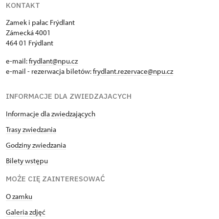
KONTAKT
Zamek i pałac Frýdlant
Zámecká 4001
464 01 Frýdlant
e-mail:
frydlant@npu.cz
e-mail - rezerwacja biletów:
frydlant.rezervace@npu.cz
INFORMACJE DLA ZWIEDZAJACYCH
Informacje dla zwiedzających
Trasy zwiedzania
Godziny zwiedzania
Bilety wstępu
MOŻE CIĘ ZAINTERESOWAĆ
O zamku
Galeria zdjęć