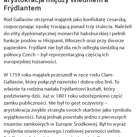
Frýdlantem
Ród Gallasów otrzymał majątek jako konfiskatę cesarską,
rozpoczynając epokę trwającą ponad trzy stulecia. Należeli
do elity dyplomatycznej monarchii habsburskiej i pełnili
funkcje posłów w Hiszpanii, Włoszech oraz przy dworze
papieskim. Frýdlant nie był dla nich odległą siedzibą na
północy Czech – był reprezentacyjną częścią ich
europejskiej tożsamości.
W 1759 roku majątek przeszedł w ręce rodu Clam-
Gallasów, który połączył nazwisko i dobra obu linii. To
właśnie ta rodzina nadała Frýdlantowi kształt, który
podziwiamy dziś. Już w 1801 roku udostępniono część
zamku publiczności. Nie był to gest oczywisty –
arystokracja zwykle strzegła swoich skarbów jako symbolu
wyjątkowości. Tutaj jednak powstało jedno z pierwszych
muzeów zamkowych w Europie Środkowej. Był to wyraz
myślenia oświeceniowego i rodowej pewności siebie.