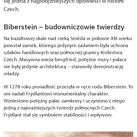
się jedna z najpotężniejszych opowieści w historii
Czech.
Biberstein – budowniczowie twierdzy
Na bazaltowej skale nad rzeką Smědá w połowie XIII wieku
powstał zamek, którego jedynym zadaniem była ochrona
szlaków handlowych oraz północnej granicy Królestwa
Czech. Masywna wieża bergfried, potężne mury i pałace
nie były jedynie architekturą – stanowiły demonstrację
władzy.
W 1278 roku posiadłość przeszła w ręce rodu Biberstein. To
oni nadali Frýdlantowi monumentalny charakter.
Wzniesiono potężny pałac zamkowy i uczyniono z niego
jedną z najważniejszych twierdz północnych Czech.
Frýdlant stał się symbolem stabilności i wpływów.