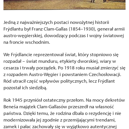
Jedną z najważniejszych postaci nowożytnej historii
Frýdlantu był Franz Clam-Gallas (1854–1930), generał armii
austro-węgierskiej, dowodzący podczas I wojny światowej
na froncie wschodnim.
We Frýdlancie reprezentował świat, który stopniowo się
rozpadał – świat munduru, etykiety dworskiej, wiary w
cesarza i trwały porządek. Po 1918 roku musiał zmierzyć się
z rozpadem Austro-Węgier i powstaniem Czechosłowacji.
Ród utracił część wpływów politycznych, lecz Frýdlant
pozostał ich siedzibą.
Rok 1945 przyniósł ostateczny przełom. Na mocy dekretów
Beneša majątek Clam-Gallasów przeszedł na własność
państwa. Dzięki temu, że rodzina dbała o rezydencję i nie
modernizowała jej zgodnie z przemijającymi trendami,
zamek i pałac zachowały się w wyjątkowo autentycznej