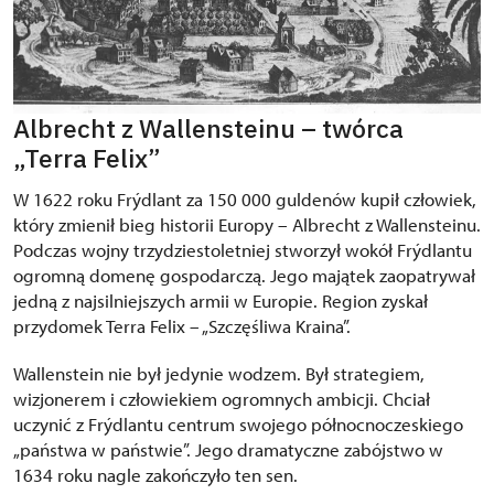
Albrecht z Wallensteinu – twórca
„Terra Felix”
W 1622 roku Frýdlant za 150 000 guldenów kupił człowiek,
który zmienił bieg historii Europy – Albrecht z Wallensteinu.
Podczas wojny trzydziestoletniej stworzył wokół Frýdlantu
ogromną domenę gospodarczą. Jego majątek zaopatrywał
jedną z najsilniejszych armii w Europie. Region zyskał
przydomek Terra Felix – „Szczęśliwa Kraina”.
Wallenstein nie był jedynie wodzem. Był strategiem,
wizjonerem i człowiekiem ogromnych ambicji. Chciał
uczynić z Frýdlantu centrum swojego północnoczeskiego
„państwa w państwie”. Jego dramatyczne zabójstwo w
1634 roku nagle zakończyło ten sen.