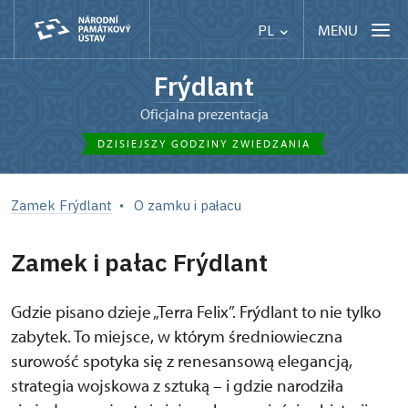
MENU
PL
Frýdlant
Oficjalna prezentacja
DZISIEJSZY GODZINY ZWIEDZANIA
Zamek Frýdlant
O zamku i pałacu
Zamek i pałac Frýdlant
Gdzie pisano dzieje „Terra Felix”. Frýdlant to nie tylko
zabytek. To miejsce, w którym średniowieczna
surowość spotyka się z renesansową elegancją,
strategia wojskowa z sztuką – i gdzie narodziła