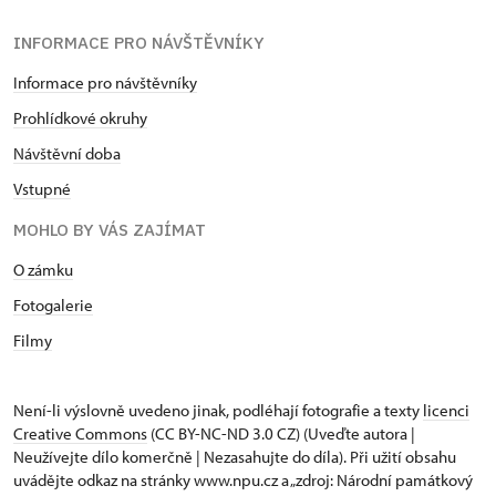
INFORMACE PRO NÁVŠTĚVNÍKY
Informace pro návštěvníky
Prohlídkové okruhy
Návštěvní doba
Vstupné
MOHLO BY VÁS ZAJÍMAT
O zámku
Fotogalerie
Filmy
Není-li výslovně uvedeno jinak, podléhají fotografie a texty
licenci
Creative Commons
(CC BY-NC-ND 3.0 CZ) (Uveďte autora |
Neužívejte dílo komerčně | Nezasahujte do díla). Při užití obsahu
uvádějte odkaz na stránky www.npu.cz a „zdroj: Národní památkový