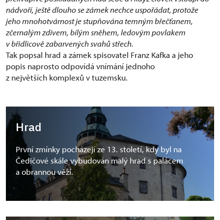
nádvoří, ještě dlouho se zámek nechce uspořádat, protože
jeho mnohotvárnost je stupňována temným břečťanem,
zčernalým zdivem, bílým sněhem, ledovým povlakem
v břidlicově zabarvených svahů střech.
Tak popsal hrad a zámek spisovatel Franz Kafka a jeho
popis naprosto odpovídá vnímání jednoho
z největších komplexů v tuzemsku.
Hrad
První zmínky pocházejí ze 13. století, kdy byl na
Čedičové skále vybudován malý hrad s palácem
a obrannou věží.