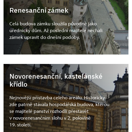
Renesanční zámek
Celá budova zámku sloužila původně jako
úřednický dům. Až poslední majitele nechali
zámek upravit do dnešní podoby.
Novorenesanční, kastelánské
křídlo
Nejnovější přístavba celého areálu. Historicky
zde patrně stávala hospodářská budova, kterou
se majitelé panství rozhodli přestavět
v novorenesančním slohu v 2. polovině
19. století.