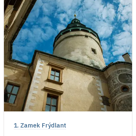
Jednorazowy, wolny bilet wydany przez
niedostępne
NPU
Osoba zatrudniona w organizacji NPU (+ 3
niedostępne
osoby)
Posiadacz karty " Naš člověk" *
niedostępne
* Ważny dla jednej osoby - posiadacza karty
lub kodu QR
1. Zamek Frýdlant