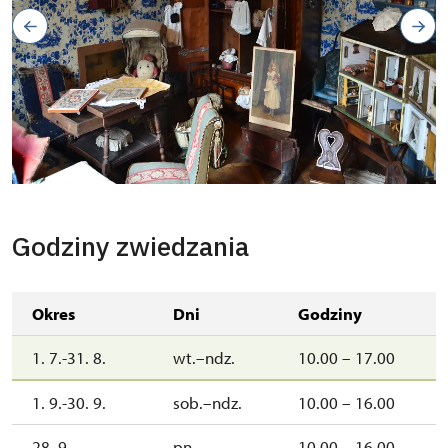
Dětský pokoj
Copyright: Jakub Kulda
Godziny zwiedzania
Okres
Dni
Godziny
1. 7.-31. 8.
wt.–ndz.
10.00 – 17.00
1. 9.-30. 9.
sob.–ndz.
10.00 – 16.00
28. 9.
pn.
10.00 – 16.00