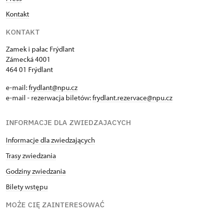
Kontakt
KONTAKT
Zamek i pałac Frýdlant
Zámecká 4001
464 01 Frýdlant
e-mail:
frydlant@npu.cz
e-mail - rezerwacja biletów:
frydlant.rezervace@npu.cz
INFORMACJE DLA ZWIEDZAJACYCH
Informacje dla zwiedzających
Trasy zwiedzania
Godziny zwiedzania
Bilety wstępu
MOŻE CIĘ ZAINTERESOWAĆ