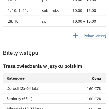
1. 10.-1. 11.
sob.–ndz.
10.00 – 15.00
28. 10.
śr.
10.00 – 15.00
2. 11.-31. 12.
zamknięte
Pokaż więcej
2027
Bilety wstępu
1. 1.-31. 3.
zamknięte
Trasa zwiedzania w języku polskim
Kategorie
Cena
Dorośli (25-64 lata)
160 CZK
Seniorzy (65 +)
160 CZK
Młodzież (18-24 lata)
160 CZK