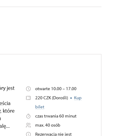
ry jest
otwarte 10.00 – 17.00
220 CZK (Dorośli)
Kup
eścia
bilet
, które
czas trwania 60 minut
u
max. 40 osób
lę...
Rezerwacja nie jest