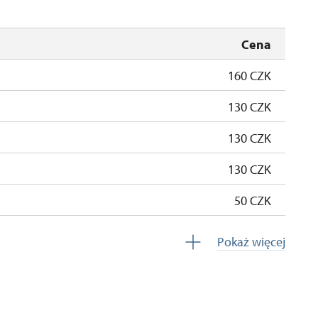
zamknięte
Cena
160 CZK
130 CZK
130 CZK
130 CZK
50 CZK
zadarmo
Pokaż więcej
zadarmo
oba na 10 dzieci)
zadarmo