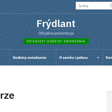
Frýdlant
Oficjalna prezentacja
DZISIEJSZY GODZINY ZWIEDZANIA
Godziny zwiedzania
O zamku i pałacu
Kon
erze