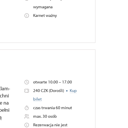
wymagana
Karnet ważny
otwarte 10.00 – 17.00
Clam-
240 CZK (Dorośli)
Kup
chni
bilet
je na
czas trwania 60 minut
pełni
max. 30 osób
ą
Rezerwacja nie jest