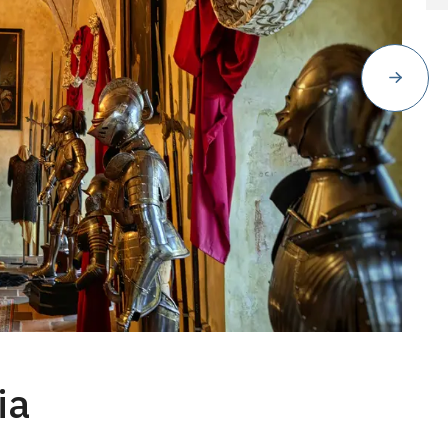
No
Co
ia