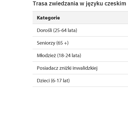
Trasa zwiedzania w języku czeskim
1. 1.-31. 3.
Kategorie
Dorośli (25-64 lata)
Seniorzy (65 +)
Młodzież (18-24 lata)
Posiadacz zniżki inwalidzkiej
Dzieci (6-17 lat)
Dzieci (0-5 lat)
Przewodnik osoby z grupą inwalidzką
Pedagogiczny nadzór (grupa szkolna - 1 os