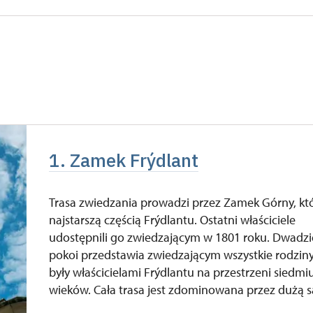
 grupę)
zadarmo
niedostępne
niedostępne
zadarmo
PU
zadarmo
1. Zamek Frýdlant
 osoby)
zadarmo
zadarmo
Trasa zwiedzania prowadzi przez Zamek Górny, któ
najstarszą częścią Frýdlantu. Ostatni właściciele
ty lub kodu QR
udostępnili go zwiedzającym w 1801 roku. Dwadzi
pokoi przedstawia zwiedzającym wszystkie rodziny
były właścicielami Frýdlantu na przestrzeni siedmi
wieków. Cała trasa jest zdominowana przez dużą sa