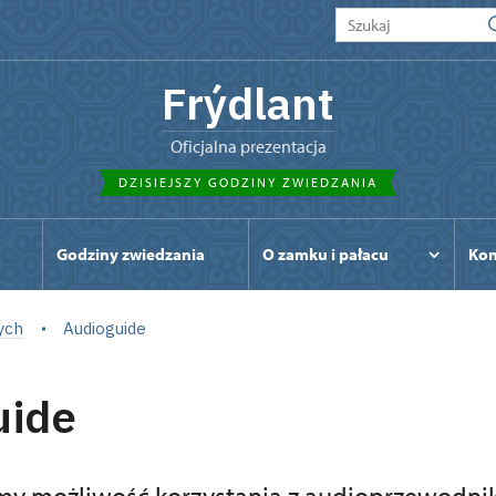
Frýdlant
Oficjalna prezentacja
DZISIEJSZY GODZINY ZWIEDZANIA
Godziny zwiedzania
O zamku i pałacu
Kon
ych
Audioguide
uide