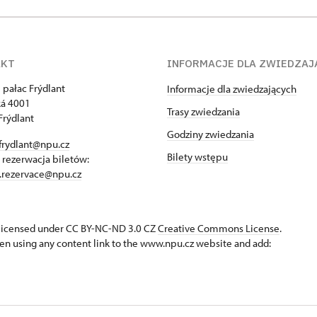
AKT
INFORMACJE DLA ZWIEDZAJ
 pałac Frýdlant
Informacje dla zwiedzających
á 4001
Trasy zwiedzania
Frýdlant
Godziny zwiedzania
frydlant@npu.cz
Bilety wstępu
- rezerwacja biletów:
t.rezervace@npu.cz
s licensed under CC BY-NC-ND 3.0 CZ
Creative Commons License
.
en using any content link to the www.npu.cz website and add: