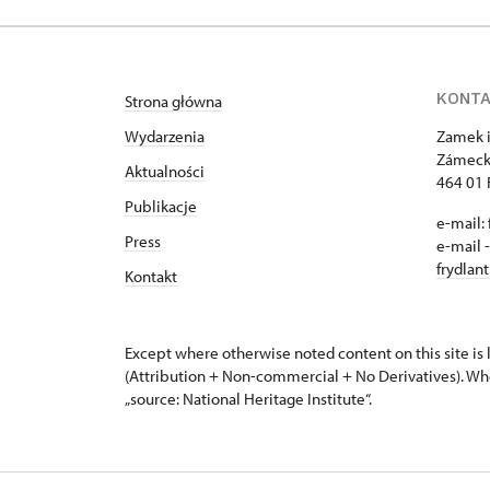
KONT
Strona główna
Wydarzenia
Zamek i
Zámeck
Aktualności
464 01 
Publikacje
e-mail:
Press
e-mail 
frydlan
Kontakt
Except where otherwise noted content on this site i
(Attribution + Non-commercial + No Derivatives). Wh
„source: National Heritage Institute“.