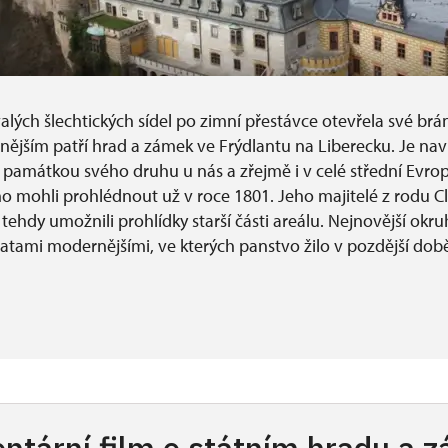
alých šlechtických sídel po zimní přestávce otevřela své brá
nějším patří hrad a zámek ve Frýdlantu na Liberecku. Je nav
 památkou svého druhu u nás a zřejmě i v celé střední Evrop
ho mohli prohlédnout už v roce 1801. Jeho majitelé z rodu C
 tehdy umožnili prohlídky starší části areálu. Nejnovější okr
tami modernějšími, ve kterých panstvo žilo v pozdější dob