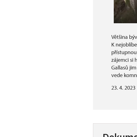
Většina býv
K nejoblíbe
přístupnou
zájemci si 
Gallasů jim
vede komna
23. 4. 2023