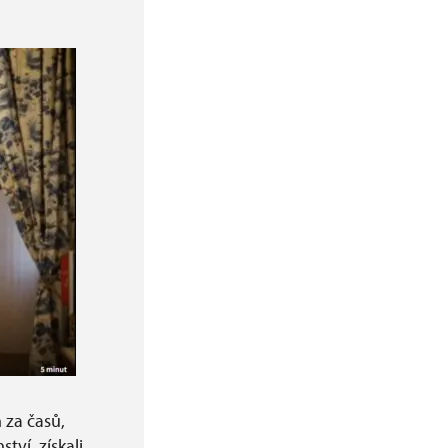
 za časů,
tví, získali