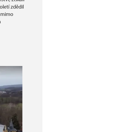
letí zdědil
i mimo
a