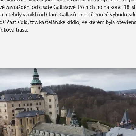
 zavraždění od císaře Gallasové. Po nich ho na konci 18. sto
amu a tehdy vznikl rod Clam-Gallasů. Jeho členové vybudoval
dší část sídla, tzv. kastelánské křídlo, ve kterém byla otevřen
ídková trasa.