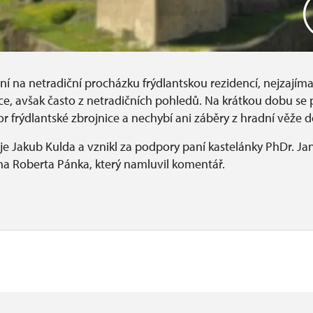
ní na netradiční procházku frýdlantskou rezidencí, nejzajíma
ce, avšak často z netradičních pohledů. Na krátkou dobu se 
r frýdlantské zbrojnice a nechybí ani záběry z hradní věže d
je Jakub Kulda a vznikl za podpory paní kastelánky PhDr. Ja
na Roberta Pánka, který namluvil komentář.