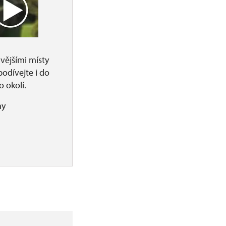
vějšími místy
podívejte i do
o okolí.
ny