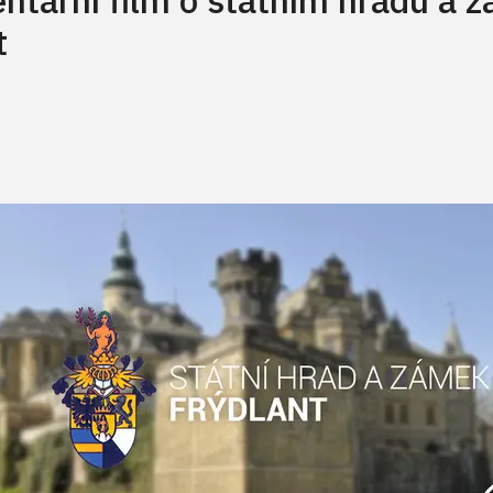
tární film o státním hradu a 
t