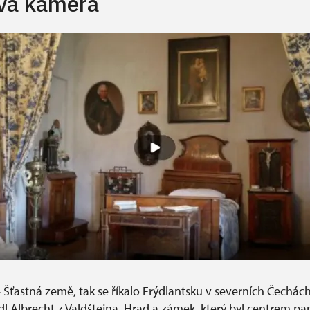
vá kamera
 – Šťastná země, tak se říkalo Frýdlantsku v severních Čechách
l Albrecht z Valdštejna. Hrad a zámek, který byl centrem pans