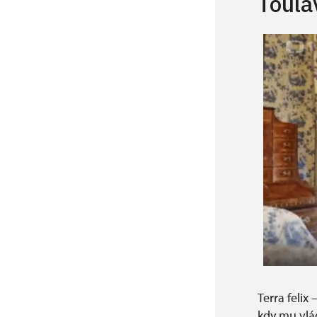
Toula
Terra felix
kdy mu vlád