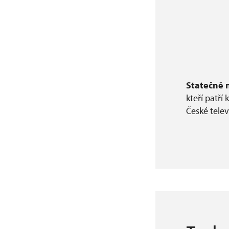
Statečně 
kteří patří
České telev