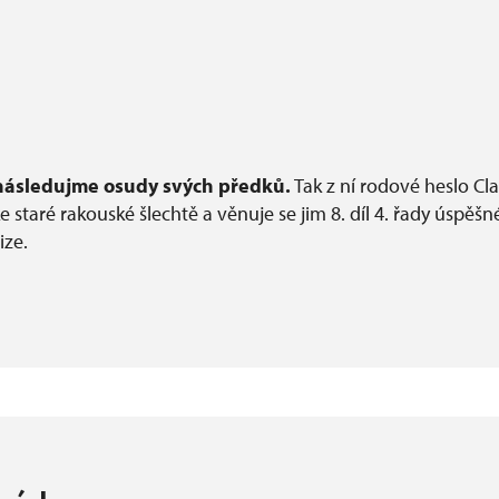
následujme osudy svých předků.
Tak z ní rodové heslo Cl
 ke staré rakouské šlechtě a věnuje se jim 8. díl 4. řady úspě
ize.