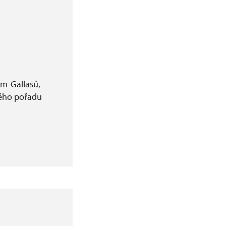
am-Gallasů,
šného pořadu