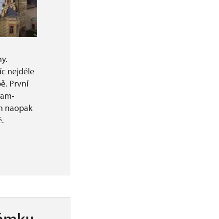
ny.
íc nejdéle
ě. První
lam-
uh naopak
ě.