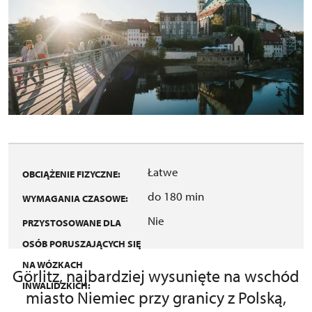
Łatwe
OBCIĄŻENIE FIZYCZNE:
do 180 min
WYMAGANIA CZASOWE:
Nie
PRZYSTOSOWANE DLA
OSÓB PORUSZAJĄCYCH SIĘ
NA WÓZKACH
Görlitz, najbardziej wysunięte na wschód
INWALIDZKICH:
miasto Niemiec przy granicy z Polską,