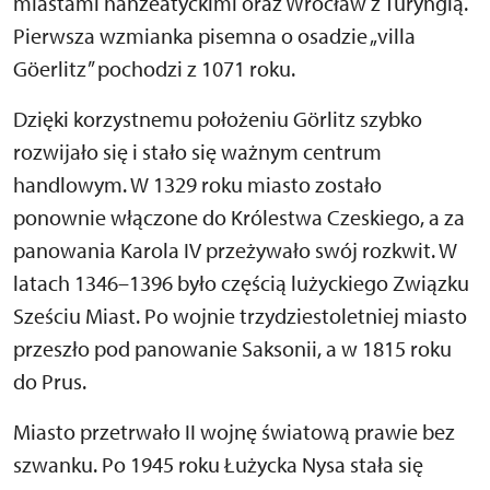
miastami hanzeatyckimi oraz Wrocław z Turyngią.
Pierwsza wzmianka pisemna o osadzie „villa
Göerlitz” pochodzi z 1071 roku.
Dzięki korzystnemu położeniu Görlitz szybko
rozwijało się i stało się ważnym centrum
handlowym. W 1329 roku miasto zostało
ponownie włączone do Królestwa Czeskiego, a za
panowania Karola IV przeżywało swój rozkwit. W
latach 1346–1396 było częścią lużyckiego Związku
Sześciu Miast. Po wojnie trzydziestoletniej miasto
przeszło pod panowanie Saksonii, a w 1815 roku
do Prus.
Miasto przetrwało II wojnę światową prawie bez
szwanku. Po 1945 roku Łużycka Nysa stała się