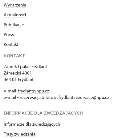
Wydarzenia
Aktualności
Publikacje
Press
Kontakt
KONTAKT
Zamek i pałac Frýdlant
Zámecká 4001
464 01 Frýdlant
e-mail:
frydlant@npu.cz
e-mail - rezerwacja biletów:
frydlant.rezervace@npu.cz
INFORMACJE DLA ZWIEDZAJACYCH
Informacje dla zwiedzających
Trasy zwiedzania