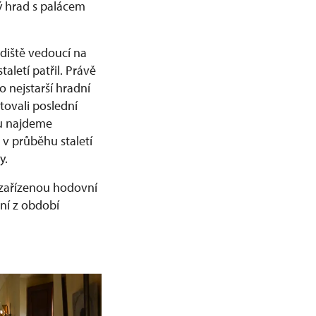
ý hrad s palácem
diště vedoucí na
aletí patřil. Právě
o nejstarší hradní
tovali poslední
 tu najdeme
 v průběhu staletí
y.
e zařízenou hodovní
ní z období