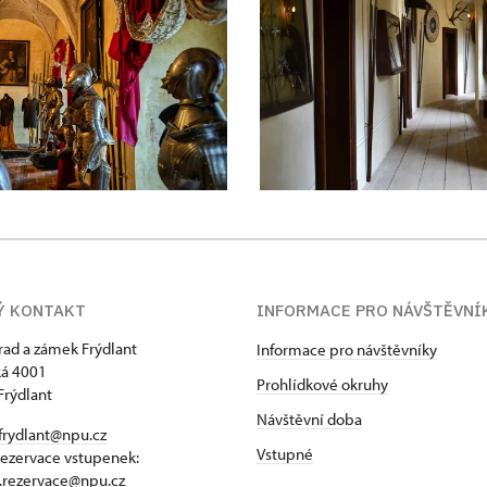
Ý KONTAKT
INFORMACE PRO NÁVŠTĚVNÍ
hrad a zámek Frýdlant
Informace pro návštěvníky
á 4001
Prohlídkové okruhy
Frýdlant
Návštěvní doba
frydlant@npu.cz
Vstupné
rezervace vstupenek:
t.rezervace@npu.cz