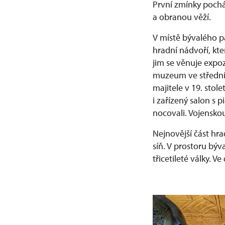
První zmínky pochá
a obranou věží.
V místě bývalého p
hradní nádvoří, kte
jim se věnuje expoz
muzeum ve střední E
majitele v 19. stole
i zařízený salon s 
nocovali. Vojenskou
Nejnovější část hra
síň. V prostoru bý
třicetileté války. 