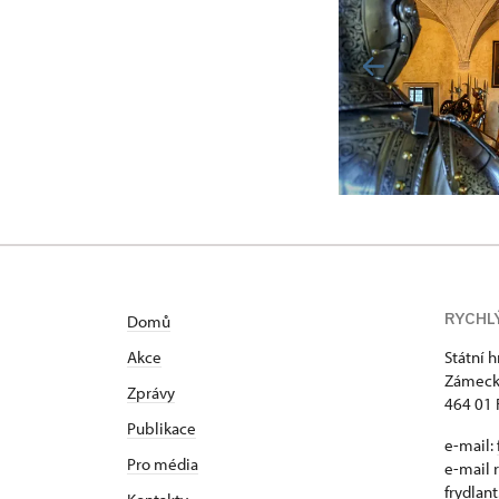
RYCHL
Domů
Akce
Státní 
Zámeck
Zprávy
464 01 
Publikace
e-mail:
Pro média
e-mail 
frydlan