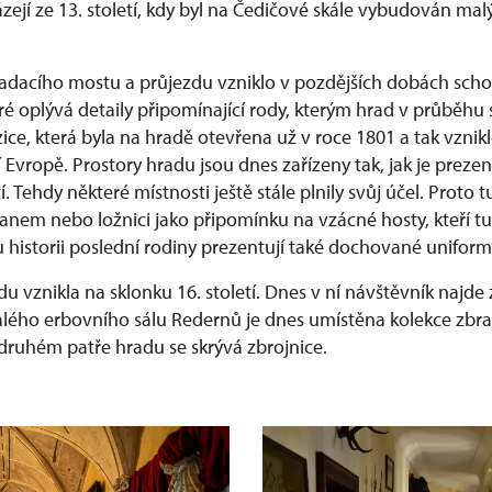
zejí ze 13. století, kdy byl na Čedičové skále vybudován mal
adacího mostu a průjezdu vzniklo v pozdějších dobách scho
ré oplývá detaily připomínající rody, kterým hrad v průběhu st
ice, která byla na hradě otevřena už v roce 1801 a tak vznikl
vropě. Prostory hradu jsou dnes zařízeny tak, jak je prezen
tí. Tehdy některé místnosti ještě stále plnily svůj účel. Proto
pianem nebo ložnici jako připomínku na vzácné hosty, kteří tu
 historii poslední rodiny prezentují také dochované uniform
du vznikla na sklonku 16. století. Dnes v ní návštěvník najd
valého erbovního sálu Redernů je dnes umístěna kolekce zbra
Ve druhém patře hradu se skrývá zbrojnice.