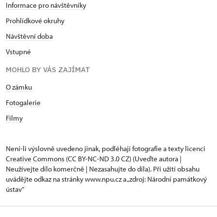
Informace pro návštěvníky
Prohlídkové okruhy
Návštěvní doba
Vstupné
MOHLO BY VÁS ZAJÍMAT
O zámku
Fotogalerie
Filmy
Není-li výslovně uvedeno jinak, podléhají fotografie a texty
licenci
Creative Commons
(CC BY-NC-ND 3.0 CZ) (Uveďte autora |
Neužívejte dílo komerčně | Nezasahujte do díla). Při užití obsahu
uvádějte odkaz na stránky www.npu.cz a „zdroj: Národní památkový
ústav“