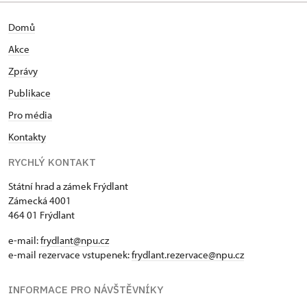
Domů
Akce
Zprávy
Publikace
Pro média
Kontakty
RYCHLÝ KONTAKT
Státní hrad a zámek Frýdlant
Zámecká 4001
464 01 Frýdlant
e-mail:
frydlant@npu.cz
e-mail rezervace vstupenek:
frydlant.rezervace@npu.cz
INFORMACE PRO NÁVŠTĚVNÍKY