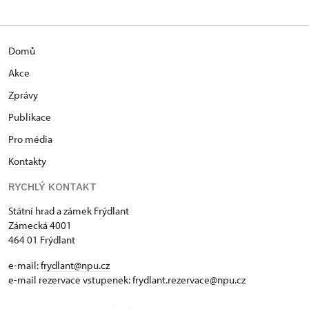
Domů
Akce
Zprávy
Publikace
Pro média
Kontakty
RYCHLÝ KONTAKT
Státní hrad a zámek Frýdlant
Zámecká 4001
464 01 Frýdlant
e-mail:
frydlant@npu.cz
e-mail rezervace vstupenek:
frydlant.rezervace@npu.cz