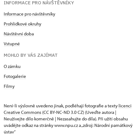
INFORMACE PRO NÁVŠTĚVNÍKY
Informace pro návštěvníky
Prohlídkové okruhy
Návštěvní doba
Vstupné
MOHLO BY VÁS ZAJÍMAT
O zámku
Fotogalerie
Filmy
Není-li výslovně uvedeno jinak, podléhají fotografie a texty
licenci
Creative Commons
(CC BY-NC-ND 3.0 CZ) (Uveďte autora |
Neužívejte dílo komerčně | Nezasahujte do díla). Při užití obsahu
uvádějte odkaz na stránky www.npu.cz a „zdroj: Národní památkový
ústav“