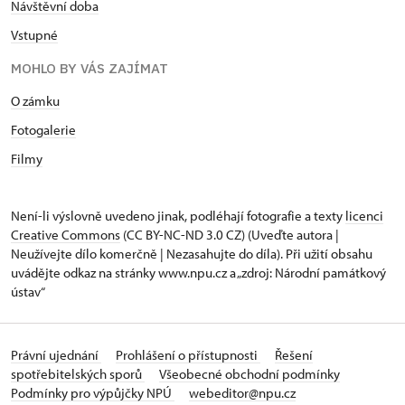
Návštěvní doba
Vstupné
MOHLO BY VÁS ZAJÍMAT
O zámku
Fotogalerie
Filmy
Není-li výslovně uvedeno jinak, podléhají fotografie a texty
licenci
Creative Commons
(CC BY-NC-ND 3.0 CZ) (Uveďte autora |
Neužívejte dílo komerčně | Nezasahujte do díla). Při užití obsahu
uvádějte odkaz na stránky www.npu.cz a „zdroj: Národní památkový
ústav“
Právní ujednání
Prohlášení o přístupnosti
Řešení
spotřebitelských sporů
Všeobecné obchodní podmínky
Podmínky pro výpůjčky NPÚ
webeditor@npu.cz