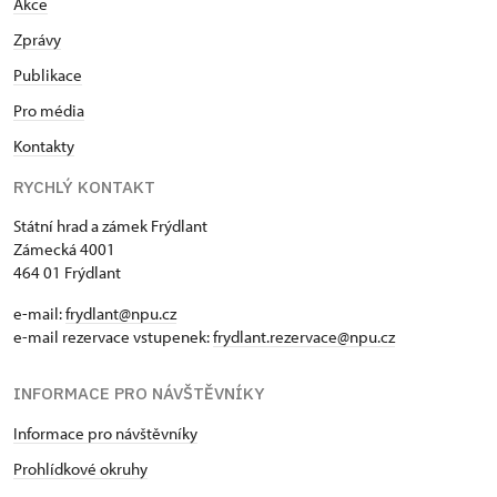
Akce
Zprávy
Publikace
Pro média
Kontakty
RYCHLÝ KONTAKT
Státní hrad a zámek Frýdlant
Zámecká 4001
464 01 Frýdlant
e-mail:
frydlant@npu.cz
e-mail rezervace vstupenek:
frydlant.rezervace@npu.cz
INFORMACE PRO NÁVŠTĚVNÍKY
Informace pro návštěvníky
Prohlídkové okruhy