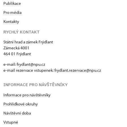
Publikace
Pro média
Kontakty
RYCHLÝ KONTAKT
Státní hrad a zámek Frýdlant
Zámecká 4001
464 01 Frýdlant
e-mail:
frydlant@npu.cz
e-mail rezervace vstupenek:
frydlant.rezervace@npu.cz
INFORMACE PRO NÁVŠTĚVNÍKY
Informace pro návštěvníky
Prohlídkové okruhy
Návštěvní doba
Vstupné