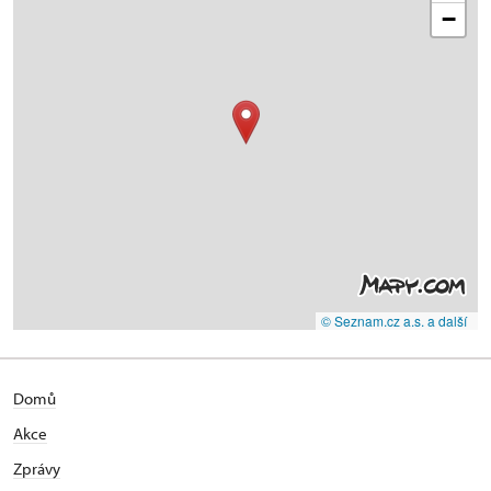
−
© Seznam.cz a.s. a další
Domů
Akce
Zprávy