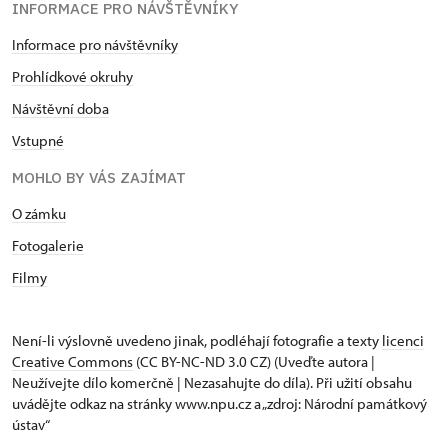
INFORMACE PRO NÁVŠTĚVNÍKY
Informace pro návštěvníky
Prohlídkové okruhy
Návštěvní doba
Vstupné
MOHLO BY VÁS ZAJÍMAT
O zámku
Fotogalerie
Filmy
Není-li výslovně uvedeno jinak, podléhají fotografie a texty
licenci
Creative Commons
(CC BY-NC-ND 3.0 CZ) (Uveďte autora |
Neužívejte dílo komerčně | Nezasahujte do díla). Při užití obsahu
uvádějte odkaz na stránky www.npu.cz a „zdroj: Národní památkový
ústav“