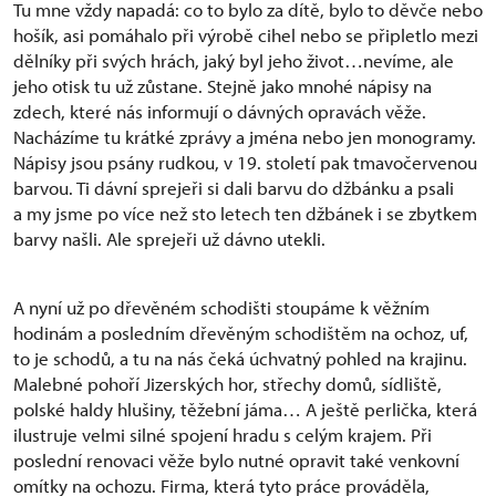
Tu mne vždy napadá: co to bylo za dítě, bylo to děvče nebo
hošík, asi pomáhalo při výrobě cihel nebo se připletlo mezi
dělníky při svých hrách, jaký byl jeho život…nevíme, ale
jeho otisk tu už zůstane. Stejně jako mnohé nápisy na
zdech, které nás informují o dávných opravách věže.
Nacházíme tu krátké zprávy a jména nebo jen monogramy.
Nápisy jsou psány rudkou, v 19. století pak tmavočervenou
barvou. Ti dávní sprejeři si dali barvu do džbánku a psali
a my jsme po více než sto letech ten džbánek i se zbytkem
barvy našli. Ale sprejeři už dávno utekli.
A nyní už po dřevěném schodišti stoupáme k věžním
hodinám a posledním dřevěným schodištěm na ochoz, uf,
to je schodů, a tu na nás čeká úchvatný pohled na krajinu.
Malebné pohoří Jizerských hor, střechy domů, sídliště,
polské haldy hlušiny, těžební jáma… A ještě perlička, která
ilustruje velmi silné spojení hradu s celým krajem. Při
poslední renovaci věže bylo nutné opravit také venkovní
omítky na ochozu. Firma, která tyto práce prováděla,