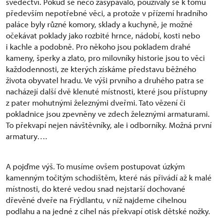
svědectví. Pokud se něco zasypávalo, používaly se k tomu
především nepotřebné věci, a protože v přízemí hradního
paláce byly různé komory, sklady a kuchyně, je možné
očekávat poklady jako rozbité hrnce, nádobí, kosti nebo
i kachle a podobně. Pro někoho jsou pokladem drahé
kameny, šperky a zlato, pro milovníky historie jsou to věci
každodennosti, ze kterých získáme představu běžného
života obyvatel hradu. Ve výši prvního a druhého patra se
nacházejí další dvě klenuté místnosti, které jsou přístupny
z pater mohutnými železnými dveřmi. Tato vězení či
pokladnice jsou zpevněny ve zdech železnými armaturami.
To překvapí nejen návštěvníky, ale i odborníky. Možná první
armatury….
A pojďme výš. To musíme ovšem postupovat úzkým
kamenným točitým schodištěm, které nás přivádí až k malé
místnosti, do které vedou snad nejstarší dochované
dřevěné dveře na Frýdlantu, v níž najdeme cihelnou
podlahu a na jedné z cihel nás překvapí otisk dětské nožky.