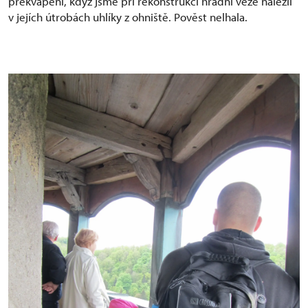
překvapení, když jsme při rekonstrukci hradní věže nalezli
v jejích útrobách uhlíky z ohniště. Pověst nelhala.