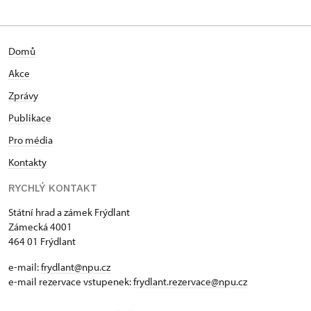
Domů
Akce
Zprávy
Publikace
Pro média
Kontakty
RYCHLÝ KONTAKT
Státní hrad a zámek Frýdlant
Zámecká 4001
464 01 Frýdlant
e-mail:
frydlant@npu.cz
e-mail rezervace vstupenek:
frydlant.rezervace@npu.cz