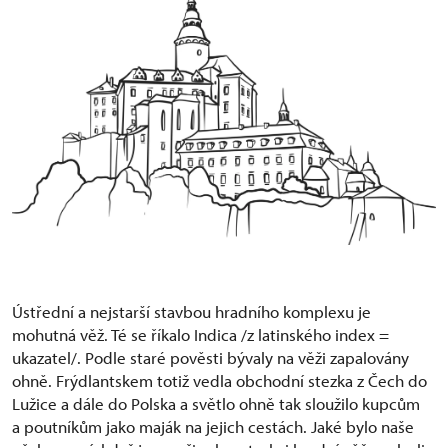
Ústřední a nejstarší stavbou hradního komplexu je
mohutná věž. Té se říkalo Indica /z latinského index =
ukazatel/. Podle staré pověsti bývaly na věži zapalovány
ohně. Frýdlantskem totiž vedla obchodní stezka z Čech do
Lužice a dále do Polska a světlo ohně tak sloužilo kupcům
a poutníkům jako maják na jejich cestách. Jaké bylo naše