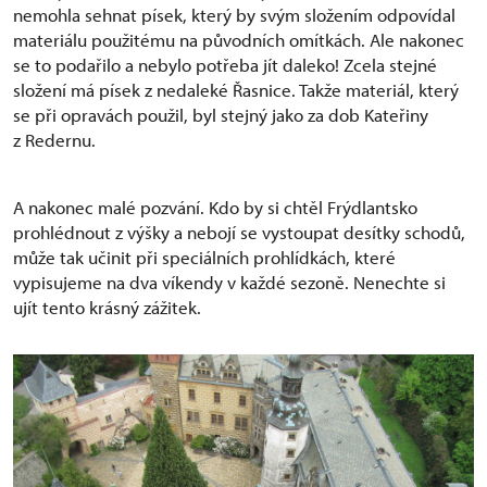
nemohla sehnat písek, který by svým složením odpovídal
materiálu použitému na původních omítkách. Ale nakonec
se to podařilo a nebylo potřeba jít daleko! Zcela stejné
složení má písek z nedaleké Řasnice. Takže materiál, který
se při opravách použil, byl stejný jako za dob Kateřiny
z Redernu.
A nakonec malé pozvání. Kdo by si chtěl Frýdlantsko
prohlédnout z výšky a nebojí se vystoupat desítky schodů,
může tak učinit při speciálních prohlídkách, které
vypisujeme na dva víkendy v každé sezoně. Nenechte si
ujít tento krásný zážitek.