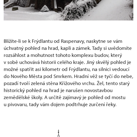
Blížíte-li se k Frýdlantu od Raspenavy, naskytne se vám
úchvatný pohled na hrad, kapli a zámek. Tady si uvědomíte
rozsáhlost a mohutnost tohoto komplexu budov, který
v sobě uchovává historii celého kraje. Jiný skvělý pohled je
možné spatřit asi kilometr od Frýdlantu, na silnici vedoucí
do Nového Města pod Smrkem. Hradní věž se tyčí do nebe,
pozadí tvoří zelená stěna Křížového vrchu. Žel, tento starý
historický pohled na hrad je narušen novostavbou
zemědělské školy. A určitě zajímavý je pohled od mostu
u pivovaru, tady vám dojem podtrhuje zurčení řeky.