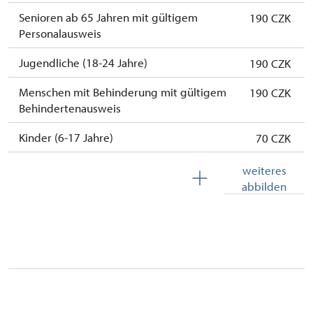
Senioren ab 65 Jahren mit gültigem
190 CZK
Personalausweis
Jugendliche (18-24 Jahre)
190 CZK
Menschen mit Behinderung mit gültigem
190 CZK
Behindertenausweis
Kinder (6-17 Jahre)
70 CZK
Kinder (0-5 Jahre)
kostenlos
weiteres
abbilden
Begleitperson von Schwerbehinderten
kostenlos
Begleitperson von Schülergruppen pro 10
kostenlos
Schülern
Reiseleiter mit Gruppe ab 15 oder mehr
kostenlos
Personen