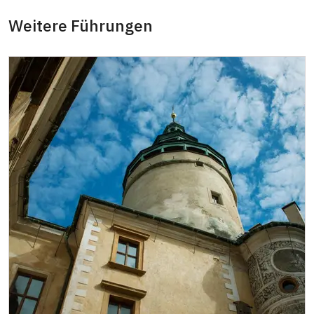
MK ČR-Karte *
nicht verfügbar
Weitere Führungen
Mitglieder von ICOMOS mit gültigem
nicht verfügbar
Mitgliedsausweis *
Inhaber der freien Eintrittskarte
kostenlos
Inhaber der freien einmaligen
kostenlos
Eintrittskarte
NPÚ-Karte
kostenlos
"Náš člověk"-Karte *
kostenlos
* Freier Eintritt nur für den Karteninhaber