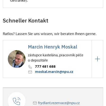
Getränke).
Schneller Kontakt
Ratlos? Lassen Sie uns wissen, wir beraten Ihnen gerne.
Marcin Henryk Moskal
zástupce kastelána, pracovník péče
o depozitáře
777 481 688
moskal.marcin@npu.cz
Zámecká 4001/, Frýdlant v Čechách 46401
frydlant.rezervace@npu.cz