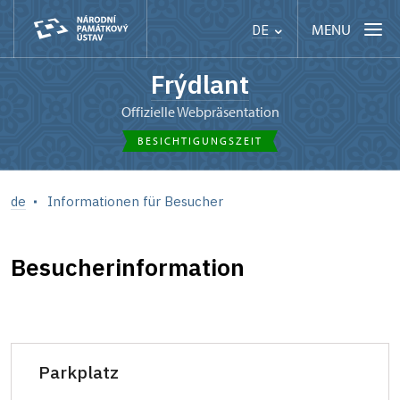
MENU
DE
Frýdlant
offizielle Webpräsentation
BESICHTIGUNGSZEIT
de
Informationen für Besucher
Besucherinformation
Parkplatz