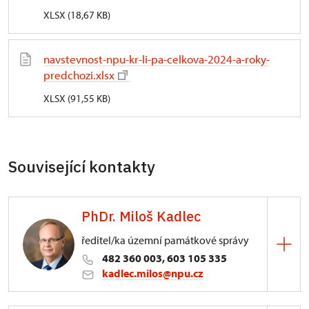
XLSX (18,67 KB)
navstevnost-npu-kr-li-pa-celkova-2024-a-roky-
predchozi.xlsx
XLSX (91,55 KB)
Související kontakty
PhDr. Miloš Kadlec
ředitel/ka územní památkové správy
482 360 003, 603 105 335
kadlec.milos@npu.cz
ÚPS na Sychrově