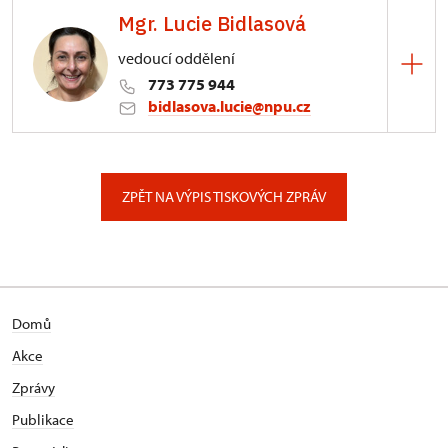
Mgr. Lucie Bidlasová
3/, Sychrov 3
vedoucí oddělení
773 775 944
bidlasova.lucie@npu.cz
ÚPS na Sychrově
Zámecký park 1/, Slatiňany
ZPĚT NA VÝPIS TISKOVÝCH ZPRÁV
Domů
Akce
Zprávy
Publikace