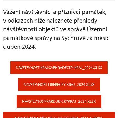
Vážení návštěvníci a příznivci památek,
v odkazech níže naleznete přehledy
návštěvnosti objektů ve správě Územní
památkové správy na Sychrově za měsíc
duben 2024.
NAVSTEVNOST-KRALOVEHRADECKY-KRAJ_2024.XLSX
NAVSTEVNOST-LIBERECKY-KRAJ_2024.XLSX
NAVSTEVNOST-PARDUBICKYKRAJ_2024.XLSX