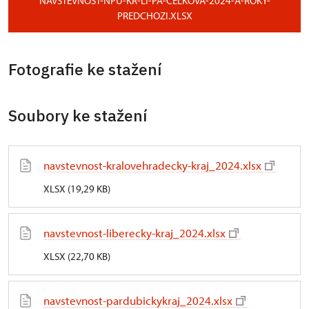
NAVSTEVNOST-NPU-KR-LI-PA-CELKOVA-2024-A-ROKY-
PREDCHOZI.XLSX
Fotografie ke stažení
Soubory ke stažení
navstevnost-kralovehradecky-kraj_2024.xlsx
XLSX (19,29 KB)
navstevnost-liberecky-kraj_2024.xlsx
XLSX (22,70 KB)
navstevnost-pardubickykraj_2024.xlsx