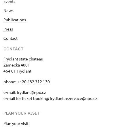
Events
News
Publications
Press
Contact
CONTACT
Frýdlant state chateau
Zámecká 4001
464 01 Frýdlant
phone:
+420 482 312 130
e-mail:
frydlant@npu.cz
e-mail for ticket booking:
frydlant.rezervace@npu.cz
PLAN YOUR VISIT
Plan your visit