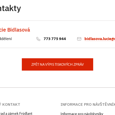
ntakty
cie Bidlasová
ddělení
773 775 944
bidlasova.lucie@
 Slatiňany
ZPĚT NA VÝPIS TISKOVÝCH ZPRÁV
Ý KONTAKT
INFORMACE PRO NÁVŠTĚVNÍ
hrad a zámek Frýdlant
Informace pro návštěvníky