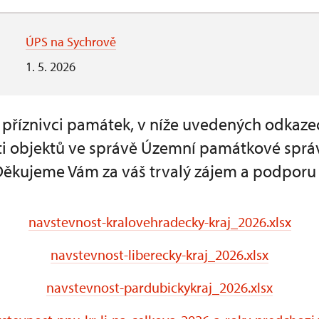
ÚPS na Sychrově
1. 5. 2026
a příznivci památek, v níže uvedených odkaze
i objektů ve správě Územní památkové sprá
Děkujeme Vám za váš trvalý zájem a podporu
navstevnost-kralovehradecky-kraj_2026.xlsx
navstevnost-liberecky-kraj_2026.xlsx
navstevnost-pardubickykraj_2026.xlsx