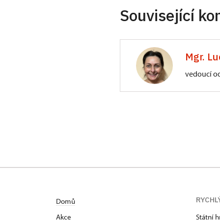
Související ko
Mgr. Lu
vedoucí o
ÚPS na Sychrově
Zámecký park 1/,
RYCHL
Domů
Akce
Státní 