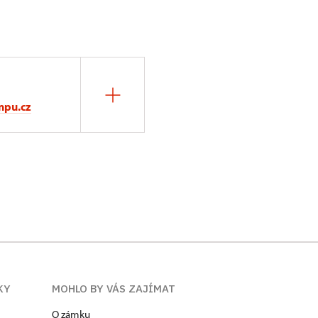
npu.cz
KY
MOHLO BY VÁS ZAJÍMAT
O zámku