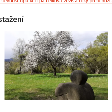
stevnost-npu-kr-li-pa-celkova-2026-a-roky-predchozi.
stažení