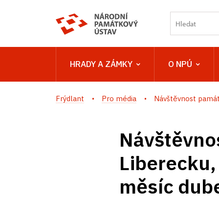
HRADY A ZÁMKY
O NPÚ
Frýdlant
Pro média
Návštěvnost památe
Návštěvno
Liberecku,
měsíc dub