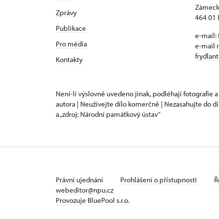
Zámeck
Zprávy
464 01 
Publikace
e-mail:
Pro média
e-mail 
frydlan
Kontakty
Není-li výslovně uvedeno jinak, podléhají fotografie a
autora | Neužívejte dílo komerčně | Nezasahujte do dí
a „zdroj: Národní památkový ústav“
Právní ujednání
Prohlášení o přístupnosti
Ř
webeditor@npu.cz
Provozuje BluePool s.r.o.