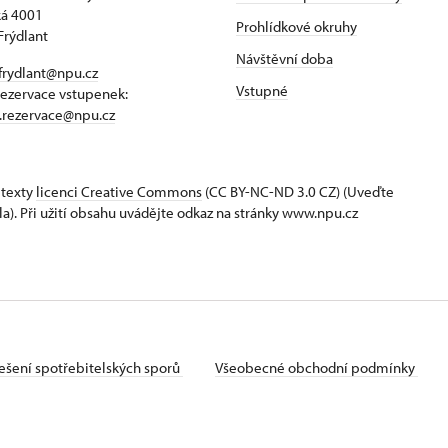
á 4001
Prohlídkové okruhy
Frýdlant
Návštěvní doba
frydlant@npu.cz
Vstupné
rezervace vstupenek:
t.rezervace@npu.cz
 texty
licenci Creative Commons
(CC BY-NC-ND 3.0 CZ) (Uveďte
la). Při užití obsahu uvádějte odkaz na stránky www.npu.cz
ešení spotřebitelských sporů
Všeobecné obchodní podmínky