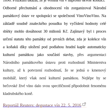
1896. Průzkum ukázal, že je většina vín v naprosto skvělé kondici.
Odborné přechutnání a ohodnocení vín zorganizoval Národní
památkový ústav ve spolupráci se společností VinoVinoVino. Na
základě soudně znaleckého posudku by vyčíslení hodnoty celé
sbírky mohlo dosáhnout 30 milionů Kč. Zajímavý byl i proces
určení statutu této památky od prvních debat, zda je kolekce vín
a koňaků díky uložení pod podlahou hradní kaple automaticky
kulturní památkou jako součást
í
stavby,
přes argumentaci
Národního památkového ústavu proti rozhodnutí Ministerstva
kultury, až k potvrzení rozhodnutí, že se jedná o kmenový
mobiliář, který však není kulturní památkou. Nejlépe by se
bečovské živé víno dalo svou specifičností připodobnit fenoménu
kladrubského koně.
Reportáž Reuters: degustace vín 22. 5. 2016