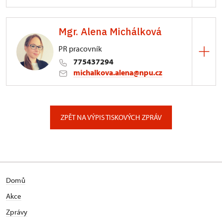
Zámek Bečov nad Teplou
Mgr. Alena Michálková
13/, Bečov nad Teplou 13
PR pracovník
775437294
michalkova.alena@npu.cz
ÚPS v Ústí nad Labem
Podmokelská 1/15, Ústí nad Labem
ZPĚT NA VÝPIS TISKOVÝCH ZPRÁV
Domů
Akce
Zprávy