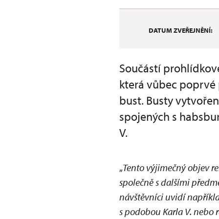
DATUM ZVEŘEJNĚNÍ:
Součástí prohlídkov
která vůbec poprvé 
bust. Busty vytvoře
spojených s habsburs
V.
„
Tento výjimečný objev re
společně s dalšími předm
návštěvníci uvidí napříkla
s podobou Karla V. nebo 