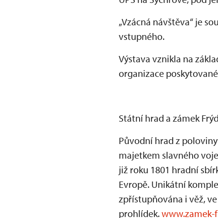
„Vzácná návštěva“ je so
vstupného.
Výstava vznikla na zák
organizace poskytované 
Státní hrad a zámek Frý
Původní hrad z poloviny 1
majetkem slavného vojevů
již roku 1801 hradní sbí
Evropě. Unikátní komple
zpřístupňována i věž, v
prohlídek.
www.zamek-fr