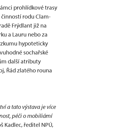
rámci prohlídkové trasy
 činností rodu Clam-
dě Frýdlant již na
arku a Lauru nebo za
výzkumu hypoteticky
divuhodné sochařské
ům další atributy
oj, Řád zlatého rouna
ví a tato výstava je více
ost, péči o mobiliární
oš Kadlec, ředitel NPÚ,