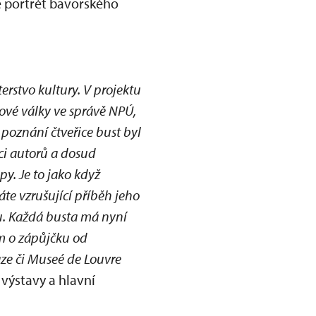
e portrét bavorského
stvo kultury. V projektu
ové války ve správě NPÚ,
oznání čtveřice bust byl
ici autorů a dosud
y. Je to jako když
te vzrušující příběh jeho
u. Každá busta má nyní
m o zápůjčku od
raze či Museé de Louvre
výstavy a hlavní