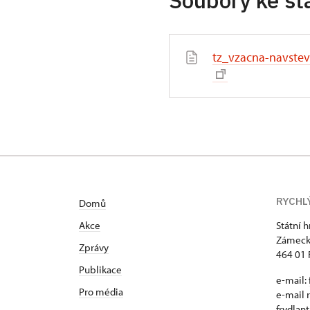
Soubory ke st
tz_vzacna-navstev
RYCHL
Domů
Akce
Státní 
Zámeck
Zprávy
464 01 
Publikace
e-mail:
Pro média
e-mail 
frydlan