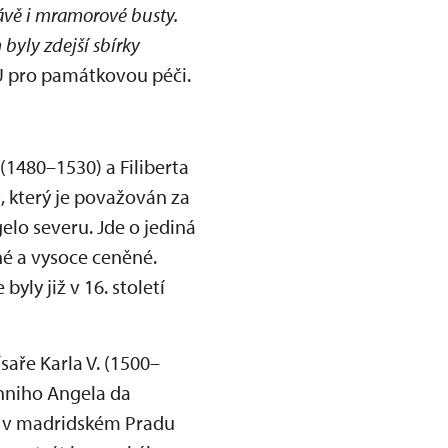
rávě i mramorové busty.
 byly zdejší sbírky
PÚ pro památkovou péči.
1480–1530) a Filiberta
, který je považován za
lo severu. Jde o jediná
né a vysoce ceněné.
yly již v 16. století
aře Karla V. (1500–
anniho Angela da
i, v madridském Pradu