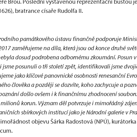
eře Brou. Poslední vystavenou reprezentační bustou j
626), bratrance císaře Rudolfa II.
dního památkového ústavu finančně podporuje Minister
2017 zaměřujeme na díla, která jsou od konce druhé svět
e nebyla dosud podrobena odbornému zkoumání. Posun v p
sme posunuli o tři století zpět, identifikovali jsme dvoj
eme jako klíčové panovnické osobnosti renesanční Evrop
ého člověka a později se dozvíte, koho zachycuje a pozná
poznání došlo ovšem i k finančnímu zhodnocení soubor
 milionů korun. Význam děl potvrzuje i mimořádný záje
aničních sbírkových institucí jako je Národní galerie v P
imořádnost objevu Šárka Radostová (NPÚ), kurátorka 
icum.