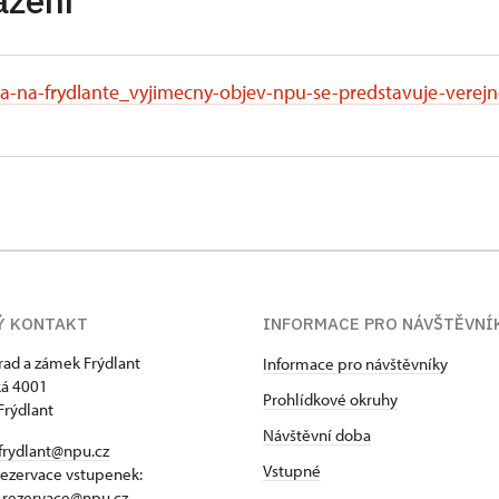
ažení
a-na-frydlante_vyjimecny-objev-npu-se-predstavuje-verejn
Ý KONTAKT
INFORMACE PRO NÁVŠTĚVNÍ
hrad a zámek Frýdlant
Informace pro návštěvníky
á 4001
Prohlídkové okruhy
Frýdlant
Návštěvní doba
frydlant@npu.cz
Vstupné
rezervace vstupenek:
t.rezervace@npu.cz