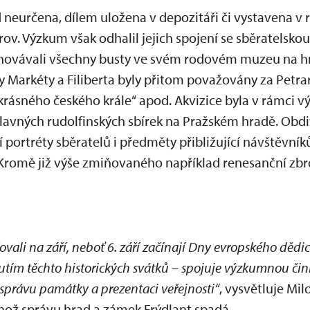
 neurčena, dílem uložena v depozitáři či vystavena v 
v. Výzkum však odhalil jejich spojení se sběratelskou
chovávali všechny busty ve svém rodovém muzeu na hra
hy Markéty a Filiberta byly přitom považovány za Petr
„krásného českého krále“ apod. Akvizice byla v rámci 
lavných rudolfinských sbírek na Pražském hradě. Ob
í portréty sběratelů i předměty přibližující návštěvník
 Kromě již výše zmiňovaného například renesanční zbr
vali na září, neboť 6. září začínají Dny evropského dědict
ím těchto historických svátků – spojuje výzkumnou činn
 správu památky a prezentaci veřejnosti“
, vysvětluje Mil
hož správu hrad a zámek Frýdlant spadá.