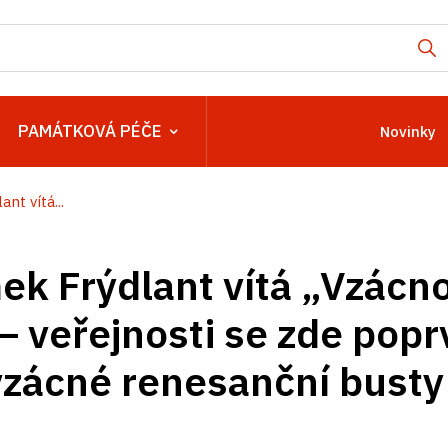
PAMÁTKOVÁ PÉČE
Novinky
nt vítá...
ek Frýdlant vítá „Vzácn
– veřejnosti se zde popr
vzácné renesanční busty