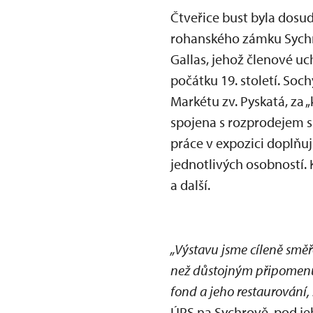
Čtveřice bust byla dosud
rohanského zámku Sychro
Gallas, jehož členové u
počátku 19. století. Soc
Markétu zv. Pyskatá, za 
spojena s rozprodejem s
práce v expozici doplňuj
jednotlivých osobností.
a další.
„Výstavu jsme cíleně směřo
než důstojným připomenut
fond a jeho restaurování,
ÚPS na Sychrově, pod je