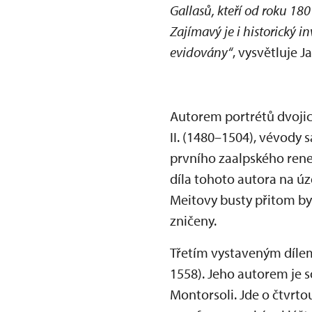
Gallasů, kteří od roku 180
Zajímavý je i historický in
evidovány“
, vysvětluje 
Autorem portrétů dvojic
II. (1480–1504), vévody 
prvního zaalpského rene
díla tohoto autora na úz
Meitovy busty přitom byly
zničeny.
Třetím vystaveným dílem
1558). Jeho autorem je 
Montorsoli. Jde o čtvrt