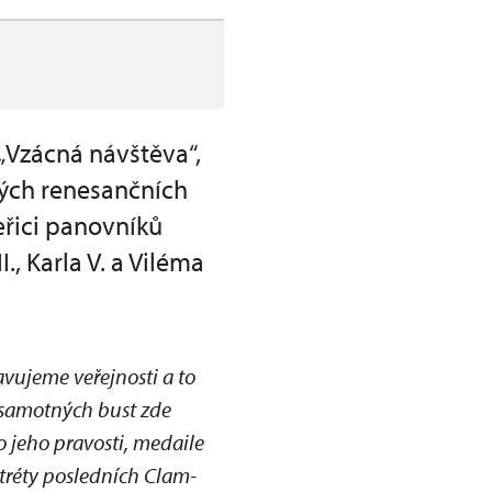
„Vzácná návštěva“,
ných renesančních
eřici panovníků
, Karla V. a Viléma
vujeme veřejnosti a to
 samotných bust zde
o jeho pravosti, medaile
tréty posledních Clam-