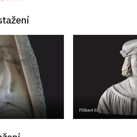
stažení
Filibert II.