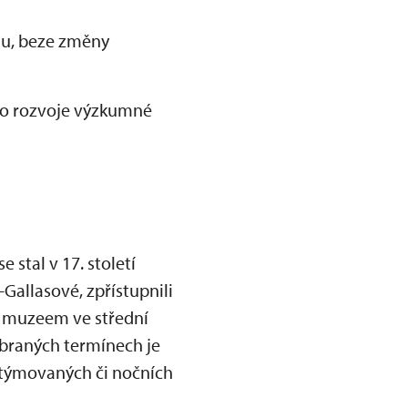
du, beze změny
ho rozvoje výzkumné
 stal v 17. století
Gallasové, zpřístupnili
ím muzeem ve střední
ybraných termínech je
stýmovaných či nočních