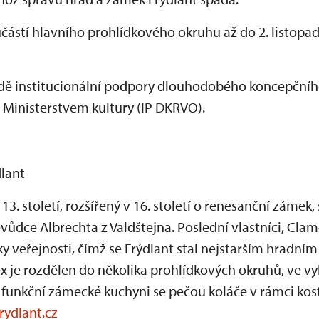
učástí hlavního prohlídkového okruhu až do 2. listopa
ladě institucionální podpory dlouhodobého koncepční
Ministerstvem kultury (IP DKRVO).
dlant
3. století, rozšířený v 16. století o renesanční zámek, se
dce Albrechta z Valdštejna. Poslední vlastníci, Clam-
rky veřejnosti, čímž se Frýdlant stal nejstarším hradn
x je rozdělen do několika prohlídkových okruhů, ve v
e funkční zámecké kuchyni se pečou koláče v rámci ko
ydlant.cz