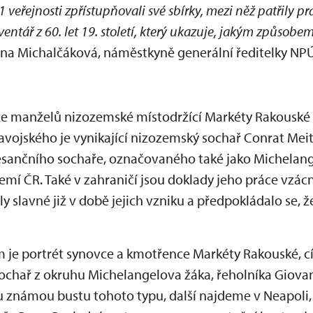
1 veřejnosti zpřístupňovali své sbírky, mezi něž patřily p
ventář z 60. let 19. století, který ukazuje, jakým způsobem
Jana Michalčáková, náměstkyně generální ředitelky N
e manželů nizozemské místodržící Markéty Rakouské (
savojského je vynikající nizozemský sochař Conrat Meit
sančního sochaře, označovaného také jako Michelange
emí ČR. Také v zahraničí jsou doklady jeho práce vzác
 slavné již v době jejich vzniku a předpokládalo se, že b
 je portrét synovce a kmotřence Markéty Rakouské, cís
sochař z okruhu Michelangelova žáka, řeholníka Giov
ou známou bustu tohoto typu, další najdeme v Neapol