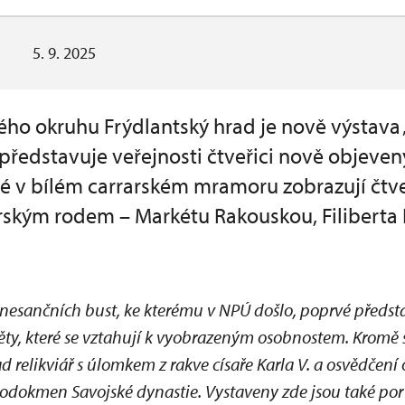
5. 9. 2025
ého okruhu Frýdlantský hrad je nově výstava 
představuje veřejnosti čtveřici nově objeve
né v bílém carrarském mramoru zobrazují čtv
kým rodem – Markétu Rakouskou, Filiberta II.
nesančních bust, ke kterému v NPÚ došlo, poprvé předsta
ěty, které se vztahují k vyobrazeným osobnostem. Kromě
d relikviář s úlomkem z rakve císaře Karla V. a osvědčení 
rodokmen Savojské dynastie. Vystaveny zde jsou také por