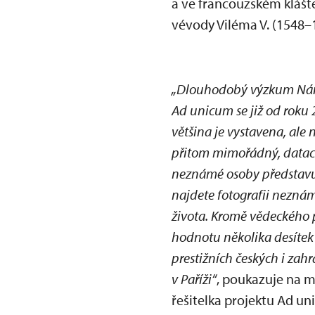
a ve francouzském klášt
vévody Viléma V. (1548–1
„Dlouhodobý výzkum Náro
Ad unicum se již od roku 
většina je vystavena, al
přitom mimořádný, dataci j
neznámé osoby představuj
najdete fotografii neznám
života. Kromě vědeckého 
hodnotu několika desítek
prestižních českých i zahr
v Paříži“
, poukazuje na m
řešitelka projektu Ad un