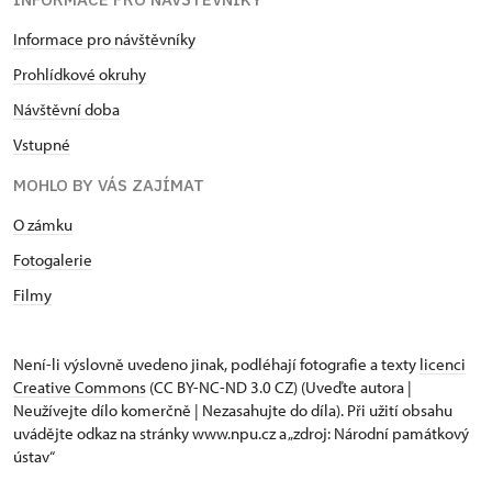
Informace pro návštěvníky
Prohlídkové okruhy
Návštěvní doba
Vstupné
MOHLO BY VÁS ZAJÍMAT
O zámku
Fotogalerie
Filmy
Není-li výslovně uvedeno jinak, podléhají fotografie a texty
licenci
Creative Commons
(CC BY-NC-ND 3.0 CZ) (Uveďte autora |
Neužívejte dílo komerčně | Nezasahujte do díla). Při užití obsahu
uvádějte odkaz na stránky www.npu.cz a „zdroj: Národní památkový
ústav“