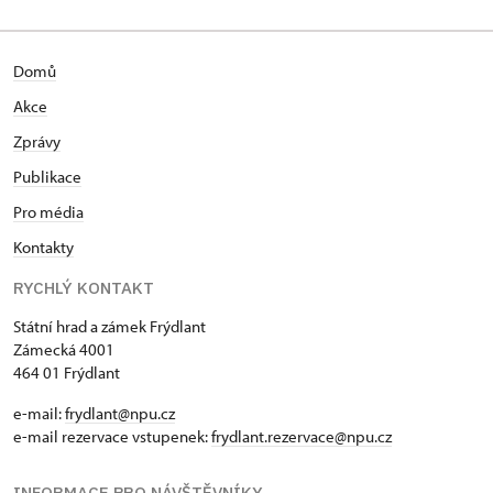
Domů
Akce
Zprávy
Publikace
Pro média
Kontakty
RYCHLÝ KONTAKT
Státní hrad a zámek Frýdlant
Zámecká 4001
464 01 Frýdlant
e-mail:
frydlant@npu.cz
e-mail rezervace vstupenek:
frydlant.rezervace@npu.cz
INFORMACE PRO NÁVŠTĚVNÍKY