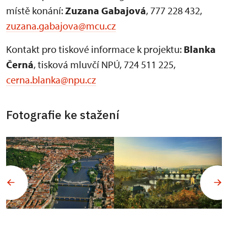
místě konání:
Zuzana Gabajová
, 777 228 432,
zuzana.gabajova@mcu.cz
Kontakt pro tiskové informace k projektu:
Blanka
Černá
, tisková mluvčí NPÚ, 724 511 225,
cerna.blanka@npu.cz
Fotografie ke stažení