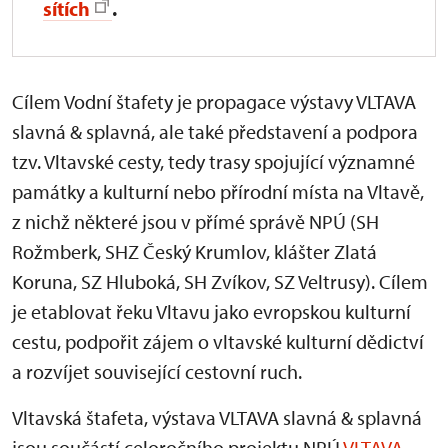
sítích
.
Cílem Vodní štafety je propagace výstavy VLTAVA
slavná & splavná, ale také představení a podpora
tzv. Vltavské cesty, tedy trasy spojující významné
památky a kulturní nebo přírodní místa na Vltavě,
z nichž některé jsou v přímé správě NPÚ (SH
Rožmberk, SHZ Český Krumlov, klášter Zlatá
Koruna, SZ Hluboká, SH Zvíkov, SZ Veltrusy). Cílem
je etablovat řeku Vltavu jako evropskou kulturní
cestu, podpořit zájem o vltavské kulturní dědictví
a rozvíjet související cestovní ruch.
Vltavská štafeta, výstava VLTAVA slavná & splavná
jsou součástí celoročního projektu NPÚ
VLTAVA