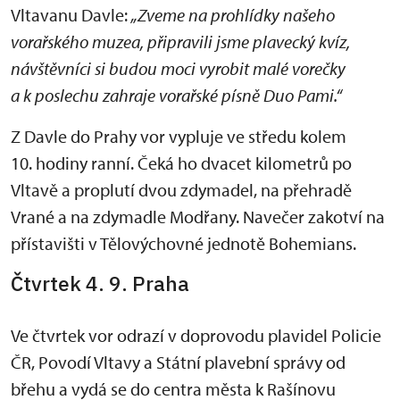
Vltavanu Davle:
„Zveme na prohlídky našeho
vorařského muzea, připravili jsme plavecký kvíz,
návštěvníci si budou moci vyrobit malé vorečky
a k poslechu zahraje vorařské písně Duo Pami.“
Z Davle do Prahy vor vypluje ve středu kolem
10. hodiny ranní. Čeká ho dvacet kilometrů po
Vltavě a proplutí dvou zdymadel, na přehradě
Vrané a na zdymadle Modřany. Navečer zakotví na
přístavišti v Tělovýchovné jednotě Bohemians.
Čtvrtek 4. 9. Praha
Ve čtvrtek vor odrazí v doprovodu plavidel Policie
ČR, Povodí Vltavy a Státní plavební správy od
břehu a vydá se do centra města k Rašínovu