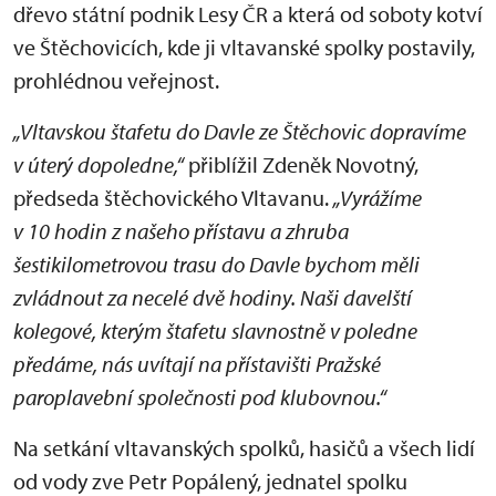
dřevo státní podnik Lesy ČR a která od soboty kotví
ve Štěchovicích, kde ji vltavanské spolky postavily,
prohlédnou veřejnost.
„Vltavskou štafetu do Davle ze Štěchovic dopravíme
v úterý dopoledne,“
přiblížil Zdeněk Novotný,
předseda štěchovického Vltavanu.
„Vyrážíme
v 10 hodin z našeho přístavu a zhruba
šestikilometrovou trasu do Davle bychom měli
zvládnout za necelé dvě hodiny. Naši davelští
kolegové, kterým štafetu slavnostně v poledne
předáme, nás uvítají na přístavišti Pražské
paroplavební společnosti pod klubovnou.“
Na setkání vltavanských spolků, hasičů a všech lidí
od vody zve Petr Popálený, jednatel spolku