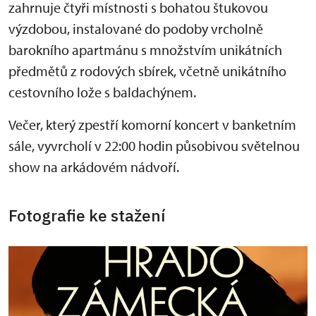
zahrnuje čtyři m
ístnosti s bohatou
štukovou
v
ýzdobou, instalované do podoby vrcholn
ě
barokn
ího apartmánu s mno
žstv
ím unikátních
p
ředmětů z rodov
ých sbírek, v
četně unik
átního
cestovního lo
že s baldach
ýnem.
Ve
čer, kter
ý zpest
ř
í komorní koncert v banketním
sále, vyvrcholí v 22:00 hodin p
ůsobivou světelnou
show na ark
ádovém nádvo
ř
í.
Fotografie ke stažení