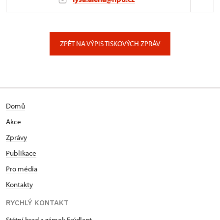
Zámek Uherčice
1/, Uherčice u Znojma 1
ZPĚT NA VÝPIS TISKOVÝCH ZPRÁV
Domů
Akce
Zprávy
Publikace
Pro média
Kontakty
RYCHLÝ KONTAKT
Státní hrad a zámek Frýdlant