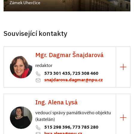
Zámek Uherčice
Související kontakty
Mgr. Dagmar Šnajdarová
redaktor
573 301 435, 725 308 460
snajdarova.dagmar@npu.cz
ÚPS v Kroměříži
Ing. Alena Lysá
Sněmovní náměstí 1/2, Kroměříž 1
vedoucí správy památkového objektu
(kastelán)
515 298 396, 773 785 280
lysa.alena@npu.cz