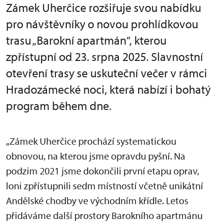
Zámek Uherčice rozšiřuje svou nabídku
pro návštěvníky o novou prohlídkovou
trasu „Barokní apartmán“, kterou
zpřístupní od 23. srpna 2025. Slavnostní
otevření trasy se uskuteční večer v rámci
Hradozámecké noci, která nabízí i bohatý
program během dne.
„Z
ámek Uher
čice proch
ází systematickou
obnovou, na kterou jsme opravdu py
šn
í. Na
podzim 2021 jsme dokon
čili prvn
í etapu oprav,
loni zp
ř
ístupnili sedm místností v
četně unik
átní
And
ělsk
é chodby ve východním k
ř
ídle. Letos
p
řid
áváme dal
š
í prostory Barokního apartmánu