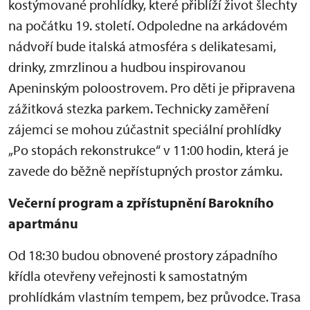
kost
ýmované prohlídky, které p
řibl
í
ž
í
život šlechty
na poč
átku 19. století. Odpoledne na arkádovém
nádvo
ř
í bude italská atmosféra s delikatesami,
drinky, zmrzlinou a hudbou inspirovanou
Apeninským poloostrovem. Pro d
ěti je připravena
z
á
žitkov
á stezka parkem. Technicky zam
ěřen
í
zájemci se mohou zú
častnit speci
ální prohlídky
„Po stop
ách rekonstrukce“ v 11:00 hodin, která je
zavede do b
ěžně nepř
ístupných prostor zámku.
Ve
čern
í program a zp
ř
ístupn
ěn
í Barokního
apartmánu
Od 18:30 budou obnovené prostory západního
k
ř
ídla otev
řeny veřejnosti k samostatn
ým
prohlídkám vlastním tempem, bez pr
ůvodce. Trasa