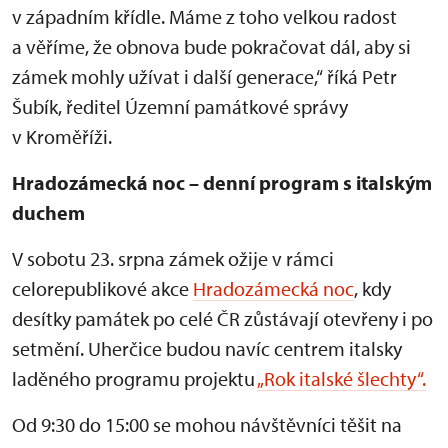
v západním k
ř
ídle. Máme z toho velkou radost
a v
ěř
íme,
že obnova bude pokračovat d
ál, aby si
zámek mohly u
ž
ívat i dal
š
í generace,“
ř
íká Petr
Šub
ík,
ředitel
Územní památkové správy
v Krom
ěř
í
ži.
Hradoz
ámecká noc
– denn
í program s italským
duchem
V sobotu 23. srpna zámek o
žije v r
ámci
celorepublikové akce
Hradozámecká noc
, kdy
desítky památek po celé
ČR zůst
ávají otev
řeny i po
setměn
í. Uher
čice budou nav
íc centrem italsky
lad
ěn
ého programu projektu
„Rok italsk
é
šlechty“.
Od 9:30 do 15:00 se mohou n
áv
štěvn
íci t
ěšit na