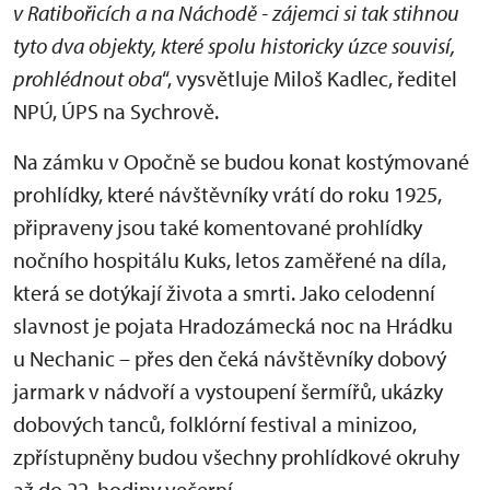
v Ratibořicích a na Náchodě - zájemci si tak stihnou
tyto dva objekty, které spolu historicky úzce souvisí,
prohlédnout oba
“, vysvětluje Miloš Kadlec, ředitel
NPÚ, ÚPS na Sychrově.
Na zámku v Opočně se budou konat kostýmované
prohlídky, které návštěvníky vrátí do roku 1925,
připraveny jsou také komentované prohlídky
nočního hospitálu Kuks, letos zaměřené na díla,
která se dotýkají života a smrti. Jako celodenní
slavnost je pojata Hradozámecká noc na Hrádku
u Nechanic – přes den čeká návštěvníky dobový
jarmark v nádvoří a vystoupení šermířů, ukázky
dobových tanců, folklórní festival a minizoo,
zpřístupněny budou všechny prohlídkové okruhy
až do 22. hodiny večerní.