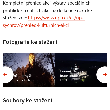
Kompletní přehled akcí, výstav, speciálních
prohlídek a dalších akcí až do konce roku ke
stažení zde:
https://www.npu.cz/cs/ups-
sychrov/prehled-kulturnich-akci
Fotografie ke stažení
I zámek Náchod
Noční Litomyšl
bude součástí
uvidíte na HZN
HZN
Soubory ke stažení