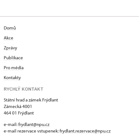
Domů
Akce
Zprávy
Publikace
Pro média
Kontakty
RYCHLÝ KONTAKT
Státní hrad a zámek Frýdlant
Zámecká 4001
464 01 Frýdlant
e-mail:
frydlant@npu.cz
e-mail rezervace vstupenek:
frydlant.rezervace@npu.cz