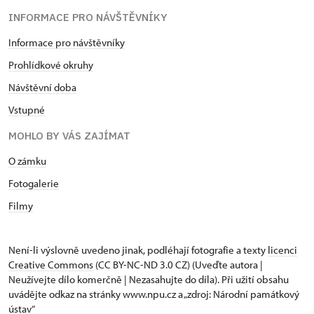
INFORMACE PRO NÁVŠTĚVNÍKY
Informace pro návštěvníky
Prohlídkové okruhy
Návštěvní doba
Vstupné
MOHLO BY VÁS ZAJÍMAT
O zámku
Fotogalerie
Filmy
Není-li výslovně uvedeno jinak, podléhají fotografie a texty
licenci
Creative Commons
(CC BY-NC-ND 3.0 CZ) (Uveďte autora |
Neužívejte dílo komerčně | Nezasahujte do díla). Při užití obsahu
uvádějte odkaz na stránky www.npu.cz a „zdroj: Národní památkový
ústav“