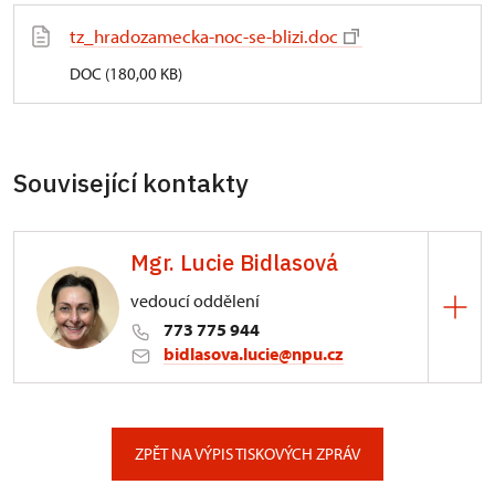
tz_hradozamecka-noc-se-blizi.doc
DOC (180,00 KB)
Související kontakty
Mgr. Lucie Bidlasová
vedoucí oddělení
773 775 944
bidlasova.lucie@npu.cz
ÚPS na Sychrově
Zámecký park 1/, Slatiňany
ZPĚT NA VÝPIS TISKOVÝCH ZPRÁV