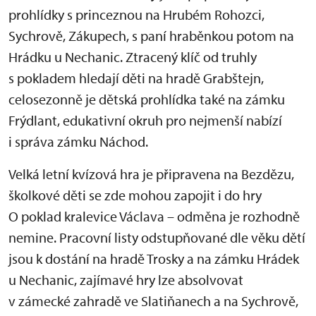
prohlídky s princeznou na Hrubém Rohozci,
Sychrově, Zákupech, s paní hraběnkou potom na
Hrádku u Nechanic. Ztracený klíč od truhly
s pokladem hledají děti na hradě Grabštejn,
celosezonně je dětská prohlídka také na zámku
Frýdlant, edukativní okruh pro nejmenší nabízí
i správa zámku Náchod.
Velká letní kvízová hra je připravena na Bezdězu,
školkové děti se zde mohou zapojit i do hry
O poklad kralevice Václava – odměna je rozhodně
nemine. Pracovní listy odstupňované dle věku dětí
jsou k dostání na hradě Trosky a na zámku Hrádek
u Nechanic, zajímavé hry lze absolvovat
v zámecké zahradě ve Slatiňanech a na Sychrově,