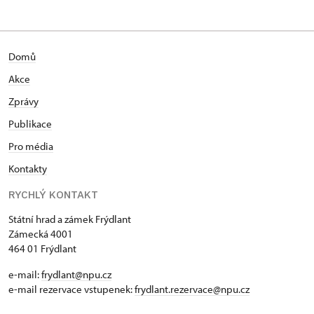
Domů
Akce
Zprávy
Publikace
Pro média
Kontakty
RYCHLÝ KONTAKT
Státní hrad a zámek Frýdlant
Zámecká 4001
464 01 Frýdlant
e-mail:
frydlant@npu.cz
e-mail rezervace vstupenek:
frydlant.rezervace@npu.cz