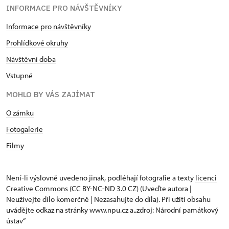
INFORMACE PRO NÁVŠTĚVNÍKY
Informace pro návštěvníky
Prohlídkové okruhy
Návštěvní doba
Vstupné
MOHLO BY VÁS ZAJÍMAT
O zámku
Fotogalerie
Filmy
Není-li výslovně uvedeno jinak, podléhají fotografie a texty
licenci
Creative Commons
(CC BY-NC-ND 3.0 CZ) (Uveďte autora |
Neužívejte dílo komerčně | Nezasahujte do díla). Při užití obsahu
uvádějte odkaz na stránky www.npu.cz a „zdroj: Národní památkový
ústav“