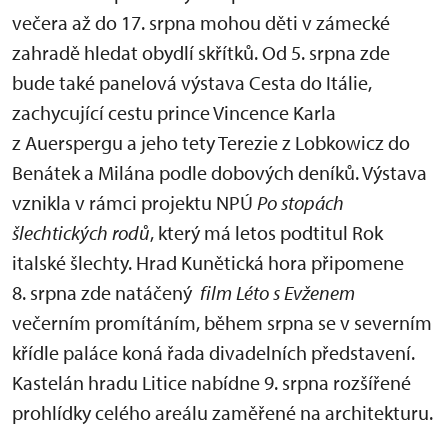
večera až do 17. srpna mohou děti v zámecké
zahradě hledat obydlí skřítků. Od 5. srpna zde
bude také panelová výstava Cesta do Itálie,
zachycující cestu prince Vincence Karla
z Auerspergu a jeho tety Terezie z Lobkowicz do
Benátek a Milána podle dobových deníků. Výstava
vznikla v rámci projektu NPÚ
Po stopách
šlechtických rodů
, který má letos podtitul Rok
italské šlechty. Hrad Kunětická hora připomene
8. srpna zde natáčený
film Léto s Evženem
večerním promítáním, během srpna se v severním
křídle paláce koná řada divadelních představení.
Kastelán hradu Litice nabídne 9. srpna rozšířené
prohlídky celého areálu zaměřené na architekturu.