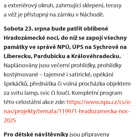
a exteriérový okruh, zahrnující sklepení, terasy
a věž je přístupný na zámku v Náchodě.
Sobota 23. srpna bude patřit oblíbené
Hradozámecké noci, do níž se zapojí všechny
památky ve správě NPÚ, ÚPS na Sychrově na
Liberecku, Pardubicku a Královéhradecku.
Naplánovány jsou večerní prohlídky, prohlídky
kostýmované – tajemné i satirické, opékání
špekáčků, přednáška či volná procházka objektem
za svitu lamp, svic či loučí. Kompletní program
této celostátní akce zde:
https://www.npu.cz/cs/o-
nas/projekty/temata/119971-hradozamecka-noc-
2025
Pro dětské návštěvníky
jsou připraveny