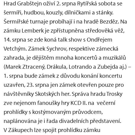
Hrad Grabštejn oživí 2. srpna Rytířská sobota se
šermíři, hudbou, kouzly, dílničkami a stánky.
Šermířské turnaje probíhají i na hradě Bezděz. Na
zámku Lemberk je zpřístupněna středověká věž,
14. srpna se zde koná talk show s Ondřejem
Vetchým. Zámek Sychrov, respektive zámecká
zahrada, je dějištěm mnoha koncertů a muzikálů
(Marek Ztracený, Drákula, Lotrando a Zubejda aj.) –
1. srpna bude zámek z důvodu konání koncertu
uzavřen, 23. srpna jen zámek otevřen pouze pro
návštěvníky Skotských her. Správa hradu Trosky
zve nejenom fanoušky hry KCD II. na večerní
prohlídky s kostýmovaným průvodcem,
naplánována je i řada divadelních představení.
V Zákupech lze spojit prohlídku zámku