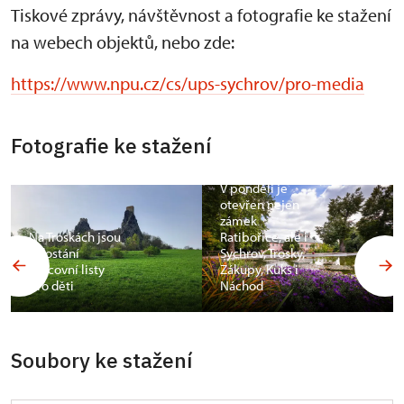
Tiskové zprávy, návštěvnost a fotografie ke stažení
na webech objektů, nebo zde:
https://www.npu.cz/cs/ups-sychrov/pro-media
Fotografie ke stažení
V pondělí je
otevřen nejen
zámek
Na Troskách jsou
Ratibořice, ale i
k dostání
Sychrov, Trosky,
pracovní listy
Zákupy, Kuks i
pro děti
Náchod
Soubory ke stažení