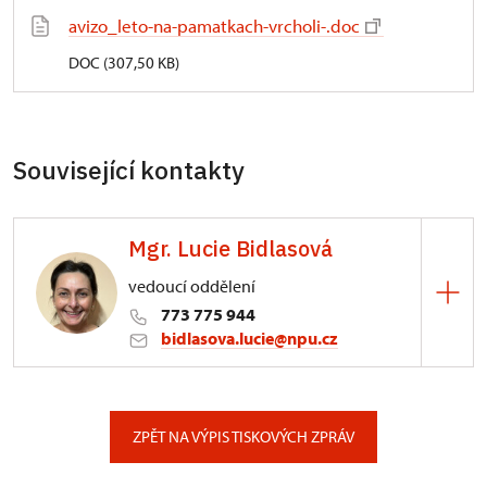
avizo_leto-na-pamatkach-vrcholi-.doc
DOC (307,50 KB)
Související kontakty
Mgr. Lucie Bidlasová
vedoucí oddělení
773 775 944
bidlasova.lucie@npu.cz
ÚPS na Sychrově
Zámecký park 1/, Slatiňany
ZPĚT NA VÝPIS TISKOVÝCH ZPRÁV