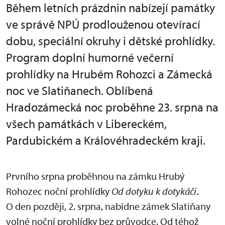
Během letních prázdnin nabízejí památky
ve správě NPÚ prodlouženou otevírací
dobu, speciální okruhy i dětské prohlídky.
Program doplní humorné večerní
prohlídky na Hrubém Rohozci a Zámecká
noc ve Slatiňanech. Oblíbená
Hradozámecká noc proběhne 23. srpna na
všech památkách v Libereckém,
Pardubickém a Královéhradeckém kraji.
Prvního srpna proběhnou na zámku Hrubý
Rohozec noční prohlídky
Od dotyku k dotykáči
.
O den později, 2. srpna, nabídne zámek Slatiňany
volné noční prohlídky bez průvodce. Od téhož