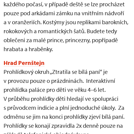
každého počasí, v případě deště se lze procházet
pouze pod arkádami zámku na vnitřním nádvoří
a v oranžeriích. Kostýmy jsou replikami barokních,
rokokových a romantických šatů. Budete tedy
oblečeni za malé prince, princezny, popřípadě
hrabata a hraběnky.
Hrad Pernštejn
Prohlídkový okruh „Ztratila se bílá paní“ je
v provozu pouze o prázdninách. Interaktivní
prohlídka paláce pro děti ve věku 4–6 let.
V průběhu prohlídky děti hledají ve spolupráci
s průvodcem indicie a plní jednoduché úkoly. Za
odměnu se jim na konci prohlídky zjeví bílá paní.
Prohlídky se konají zpravidla 2x denně pouze na