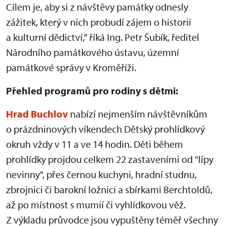
Cílem je, aby si z návštěvy památky odnesly
zážitek, který v nich probudí zájem o historii
a kulturní dědictví,“ říká Ing. Petr Šubík, ředitel
Národního památkového ústavu, územní
památkové správy v Kroměříži.
Přehled programů pro rodiny s dětmi:
Hrad Buchlov
nabízí nejmenším návštěvníkům
o prázdninových víkendech Dětský prohlídkový
okruh vždy v 11 a ve 14 hodin. Děti během
prohlídky projdou celkem 22 zastaveními od "lípy
nevinny", přes černou kuchyni, hradní studnu,
zbrojnici či barokní ložnici a sbírkami Berchtoldů,
až po místnost s mumií či vyhlídkovou věž.
Z výkladu průvodce jsou vypuštěny téměř všechny