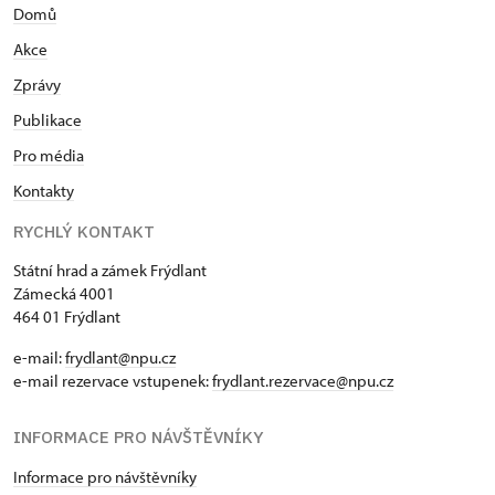
Domů
Akce
Zprávy
Publikace
Pro média
Kontakty
RYCHLÝ KONTAKT
Státní hrad a zámek Frýdlant
Zámecká 4001
464 01 Frýdlant
e-mail:
frydlant@npu.cz
e-mail rezervace vstupenek:
frydlant.rezervace@npu.cz
INFORMACE PRO NÁVŠTĚVNÍKY
Informace pro návštěvníky