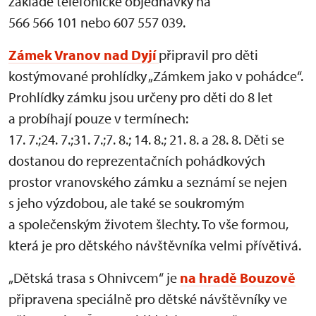
základě telefonické objednávky na
566 566 101 nebo 607 557 039.
Zámek Vranov nad Dyjí
připravil pro děti
kostýmované prohlídky „Zámkem jako v pohádce“.
Prohlídky zámku jsou určeny pro děti do 8 let
a probíhají pouze v termínech:
17. 7.;24. 7.;31. 7.;7. 8.; 14. 8.; 21. 8. a 28. 8. Děti se
dostanou do reprezentačních pohádkových
prostor vranovského zámku a seznámí se nejen
s jeho výzdobou, ale také se soukromým
a společenským životem šlechty. To vše formou,
která je pro dětského návštěvníka velmi přívětivá.
„Dětská trasa s Ohnivcem“ je
na hradě Bouzově
připravena speciálně pro dětské návštěvníky ve