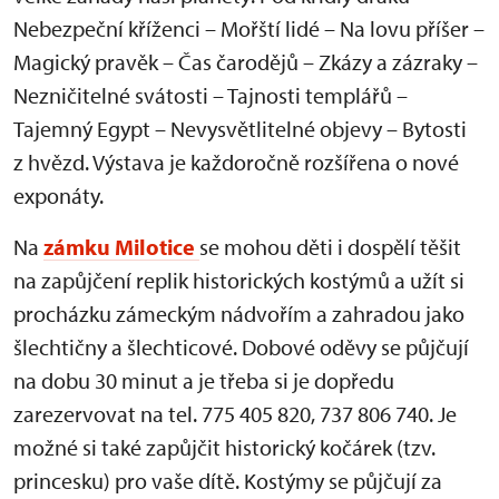
Nebezpeční kříženci – Mořští lidé – Na lovu příšer –
Magický pravěk – Čas čarodějů – Zkázy a zázraky –
Nezničitelné svátosti – Tajnosti templářů –
Tajemný Egypt – Nevysvětlitelné objevy – Bytosti
z hvězd. Výstava je každoročně rozšířena o nové
exponáty.
Na
zámku Milotice
se mohou děti i dospělí těšit
na zapůjčení replik historických kostýmů a užít si
procházku zámeckým nádvořím a zahradou jako
šlechtičny a šlechticové. Dobové oděvy se půjčují
na dobu 30 minut a je třeba si je dopředu
zarezervovat na tel. 775 405 820, 737 806 740. Je
možné si také zapůjčit historický kočárek (tzv.
princesku) pro vaše dítě. Kostýmy se půjčují za