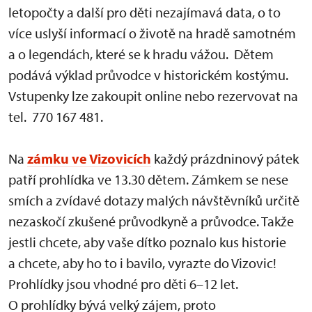
letopočty a další pro děti nezajímavá data, o to
více uslyší informací o životě na hradě samotném
a o legendách, které se k hradu vážou. Dětem
podává výklad průvodce v historickém kostýmu.
Vstupenky lze zakoupit online nebo rezervovat na
tel. 770 167 481.
Na
zámku ve Vizovicích
každý prázdninový pátek
patří prohlídka ve 13.30 dětem. Zámkem se nese
smích a zvídavé dotazy malých návštěvníků určitě
nezaskočí zkušené průvodkyně a průvodce. Takže
jestli chcete, aby vaše dítko poznalo kus historie
a chcete, aby ho to i bavilo, vyrazte do Vizovic!
Prohlídky jsou vhodné pro děti 6–12 let.
O prohlídky bývá velký zájem, proto