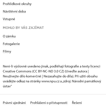
Prohlídkové okruhy
Návštěvní doba
Vstupné
MOHLO BY VÁS ZAJÍMAT
O zámku
Fotogalerie
Filmy
Není-li výslovně uvedeno jinak, podléhají fotografie a texty
licenci
Creative Commons
(CC BY-NC-ND 3.0 CZ) (Uveďte autora |
Neužívejte dílo komerčně | Nezasahujte do díla). Při užití obsahu
uvádějte odkaz na stránky www.npu.cz a „zdroj: Národní památkový
ústav“
Právní ujednání
Prohlášení o přístupnosti
Řešení