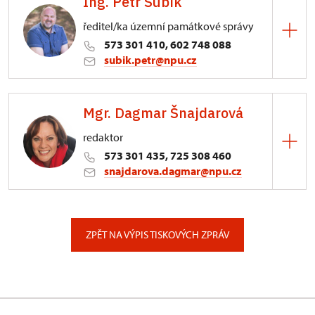
Ing. Petr Šubík
ředitel/ka územní památkové správy
573 301 410, 602 748 088
subik.petr@npu.cz
ÚPS v Kroměříži
Mgr. Dagmar Šnajdarová
Sněmovní náměstí 1/2, Kroměříž 1
redaktor
573 301 435, 725 308 460
snajdarova.dagmar@npu.cz
ÚPS v Kroměříži
Sněmovní náměstí 1/2, Kroměříž 1
ZPĚT NA VÝPIS TISKOVÝCH ZPRÁV