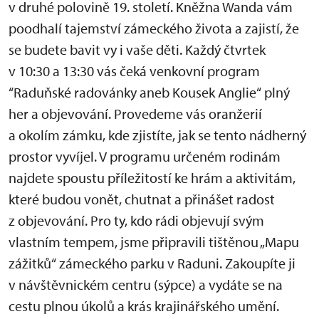
v druhé polovině 19. století. Kněžna Wanda vám
poodhalí tajemství zámeckého života a zajistí, že
se budete bavit vy i vaše děti. Každý čtvrtek
v 10:30 a 13:30 vás čeká venkovní program
“Raduňské radovánky aneb Kousek Anglie“ plný
her a objevování. Provedeme vás oranžerií
a okolím zámku, kde zjistíte, jak se tento nádherný
prostor vyvíjel. V programu určeném rodinám
najdete spoustu příležitostí ke hrám a aktivitám,
které budou vonět, chutnat a přinášet radost
z objevování. Pro ty, kdo rádi objevují svým
vlastním tempem, jsme připravili tištěnou „Mapu
zážitků“ zámeckého parku v Raduni. Zakoupíte ji
v návštěvnickém centru (sýpce) a vydáte se na
cestu plnou úkolů a krás krajinářského umění.