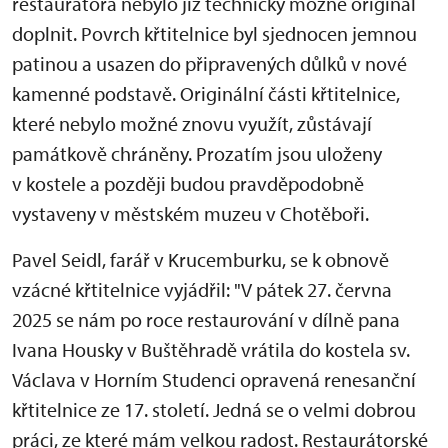
restaurátora nebylo již technicky možné originál
doplnit. Povrch křtitelnice byl sjednocen jemnou
patinou a usazen do připravených důlků v nové
kamenné podstavě. Originální části křtitelnice,
které nebylo možné znovu využít, zůstávají
památkově chráněny. Prozatím jsou uloženy
v kostele a později budou pravděpodobně
vystaveny v městském muzeu v Chotěboři.
Pavel Seidl, farář v Krucemburku, se k obnově
vzácné křtitelnice vyjádřil: "V pátek 27. června
2025 se nám po roce restaurování v dílně pana
Ivana Housky v Buštěhradě vrátila do kostela sv.
Václava v Horním Studenci opravená renesanční
křtitelnice ze 17. století. Jedná se o velmi dobrou
práci, ze které mám velkou radost. Restaurátorské