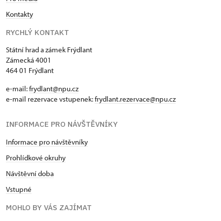
Kontakty
RYCHLÝ KONTAKT
Státní hrad a zámek Frýdlant
Zámecká 4001
464 01 Frýdlant
e-mail:
frydlant@npu.cz
e-mail rezervace vstupenek:
frydlant.rezervace@npu.cz
INFORMACE PRO NÁVŠTĚVNÍKY
Informace pro návštěvníky
Prohlídkové okruhy
Návštěvní doba
Vstupné
MOHLO BY VÁS ZAJÍMAT