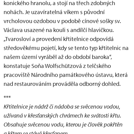
konického hranolu, a stojí na třech zdobných
nohách. Je uzavíratelná víkem s původní
vrcholovou ozdobou v podobě cínové sošky sv.
Václava usazené na kouli s andílčí hlavičkou.
„Tvarosloví a provedení křtitelnice odpovídá
středověkému pojetí, kdy se tento typ křtitelnic na
našem území vyráběl až do období baroka“,
konstatuje Soňa Wolfschützová z telčského
pracoviště Národního památkového ústavu, která
nad restaurováním prováděla odborný dohled.
***
Křtitelnice je nádrž či nádoba se svěcenou vodou,
užívaná v křesťanských chrámech ke svátosti křtu.
Obsahuje svěcenou vodu, kterou je člověk pokřtěn
a křtem se stává křesťanem.