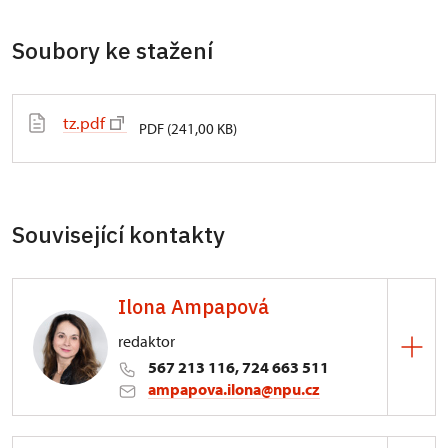
Soubory ke stažení
tz.pdf
PDF (241,00 KB)
Související kontakty
Ilona Ampapová
redaktor
567 213 116, 724 663 511
ampapova.ilona@npu.cz
ÚOP v Telči