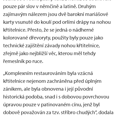
pouze pár slov v němčině a latině. Druhým
zajímavým nálezem jsou dvě barokní mariášové
karty vsunuté do koulí pod orlími drápy na nohou
křtitelnice. Přesto, že se jedná o nádherné
kolorované dřevoryty, použity byly pouze jako
technické zajištění závady nohou křtitelnice,
zřejmě jako nejbližší věc, kterou měl tehdy
řemeslník po ruce.
„Komplexním restaurováním byla vzácná
křtitelnice nejenom zachráněna před úplným
zánikem, ale byla obnovena i její původní
historická podoba, snad i s dobovou povrchovou
úpravou pouze v patinovaném cínu, jenž byl
dobově považován za tzv. stříbro chudých“, dodala