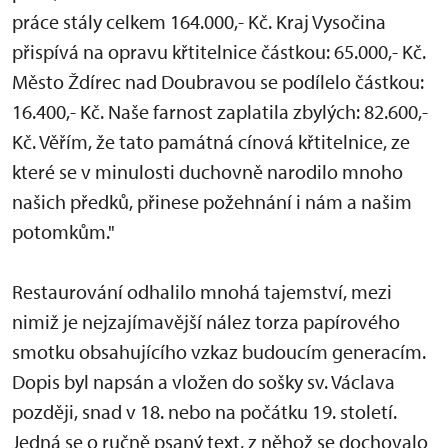
práce stály celkem 164.000,- Kč. Kraj Vysočina
přispívá na opravu křtitelnice částkou: 65.000,- Kč.
Město Ždírec nad Doubravou se podílelo částkou:
16.400,- Kč. Naše farnost zaplatila zbylých: 82.600,-
Kč. Věřím, že tato památná cínová křtitelnice, ze
které se v minulosti duchovně narodilo mnoho
našich předků, přinese požehnání i nám a našim
potomkům."
Restaurování odhalilo mnohá tajemství, mezi
nimiž je nejzajímavější nález torza papírového
smotku obsahujícího vzkaz budoucím generacím.
Dopis byl napsán a vložen do sošky sv. Václava
později, snad v 18. nebo na počátku 19. století.
Jedná se o ručně psaný text, z něhož se dochovalo