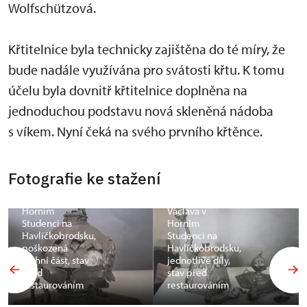
Wolfschützová.
Křtitelnice byla technicky zajištěna do té míry, že
bude nadále využívána pro svátosti křtu. K tomu
účelu byla dovnitř křtitelnice doplněna na
jednoduchou podstavu nová skleněná nádoba
s víkem. Nyní čeká na svého prvního křtěnce.
Křtitelnice v
Fotografie ke stažení
kostele sv.
Křtitelnice v
Václava v
kostele sv.
Horním
Václava v
Studenci na
Horním
Havlíčkobrodsku,
Studenci na
poškozená
Havlíčkobrodsku,
vrchní část, stav
jednotlivé díly,
před
stav před
restaurováním
restaurováním