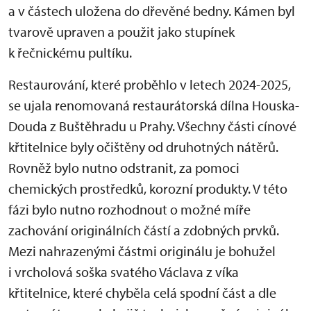
a v částech uložena do dřevěné bedny. Kámen byl
tvarově upraven a použit jako stupínek
k řečnickému pultíku.
Restaurování, které proběhlo v letech 2024-2025,
se ujala renomovaná restaurátorská dílna Houska-
Douda z Buštěhradu u Prahy. Všechny části cínové
křtitelnice byly očištěny od druhotných nátěrů.
Rovněž bylo nutno odstranit, za pomoci
chemických prostředků, korozní produkty. V této
fázi bylo nutno rozhodnout o možné míře
zachování originálních částí a zdobných prvků.
Mezi nahrazenými částmi originálu je bohužel
i vrcholová soška svatého Václava z víka
křtitelnice, které chyběla celá spodní část a dle