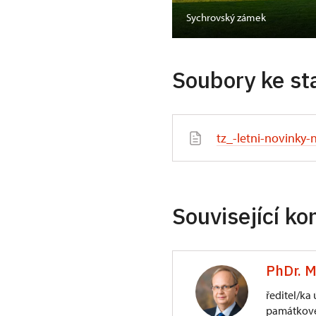
í soukromé pokoje
Sychrovský zámek
Soubory ke st
tz_-letni-novinky
Související ko
PhDr. M
ředitel/ka
památkové