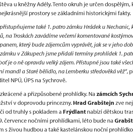
va u kněžny Adély. Tento okruh je určen dospělým, kte
jkrásnější prostory se základními historickými fakty.
 zpřístupňujeme také 1. patro zámku Hrádek u Nechanic,
ů, na Troskách zavádíme večerní komentované kostýmo
panem, který bude zájemcům vyprávět, jak se v jeho dobá
 zámku v Zákupech jsme přidali termíny prohlídek 1. pat
oť je o ně opravdu velký zájem. Přístupné jsou také vše
ní mandl a Staré bělidlo, na Lemberku středověká věž“
, 
ditel NPÚ, ÚPS na Sychrově.
 zkrácené a přizpůsobené prohlídky. Na
zámcích Sych
žství v doprovodu princezny.
Hrad Grabštejn
zve ne
či od truhly s pokladem a
Frýdlant
nabízí dětskou tra
19. července nočními prohlídkami, léto bude na
Grabšt
 živou hudbou a také kastelánskou noční prohlídkou.