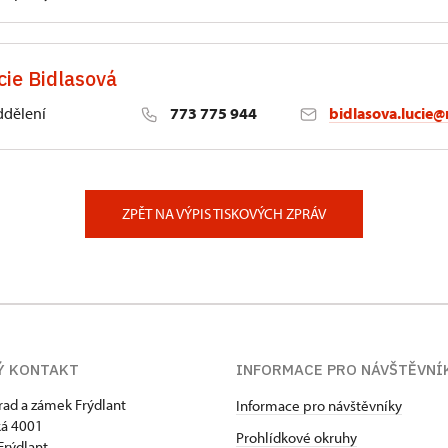
cie Bidlasová
ddělení
773 775 944
bidlasova.lucie@
 Slatiňany
ZPĚT NA VÝPIS TISKOVÝCH ZPRÁV
Ý KONTAKT
INFORMACE PRO NÁVŠTĚVNÍ
hrad a zámek Frýdlant
Informace pro návštěvníky
á 4001
Prohlídkové okruhy
Frýdlant