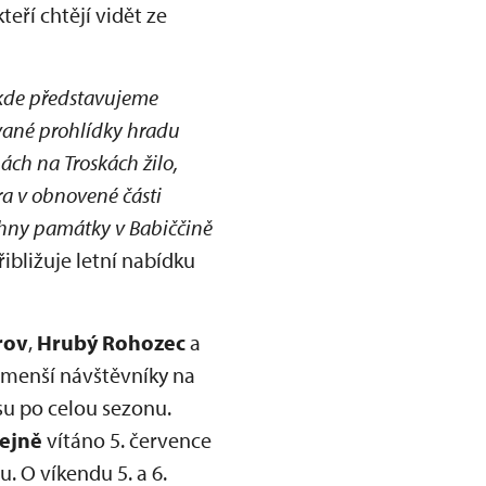
ří chtějí vidět ze
 kde představujeme
vané prohlídky hradu
ch na Troskách žilo,
ra v obnovené části
chny památky v Babiččině
přibližuje letní nabídku
rov
,
Hrubý Rohozec
a
jmenší návštěvníky na
su po celou sezonu.
ejně
vítáno 5. července
 O víkendu 5. a 6.