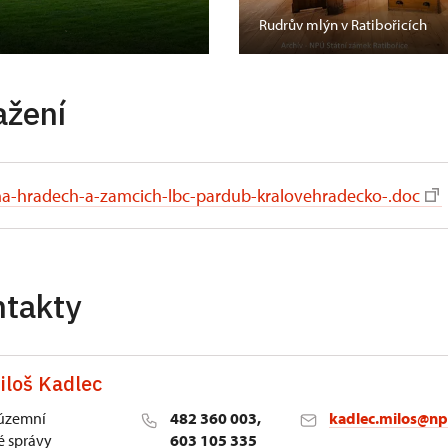
Rudrův mlýn v Ratibořicích
ažení
-na-hradech-a-zamcich-lbc-pardub-kralovehradecko-.doc
ntakty
iloš Kadlec
 územní
482 360 003,
kadlec.milos@np
 správy
603 105 335