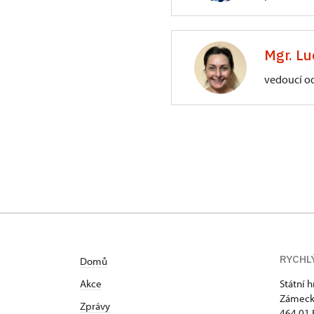
ÚPS na Sychrově
3/, Sychrov 3
Mgr. Lu
vedoucí o
ÚPS na Sychrově
Zámecký park 1/,
RYCHL
Domů
Akce
Státní 
Zámeck
Zprávy
464 01 