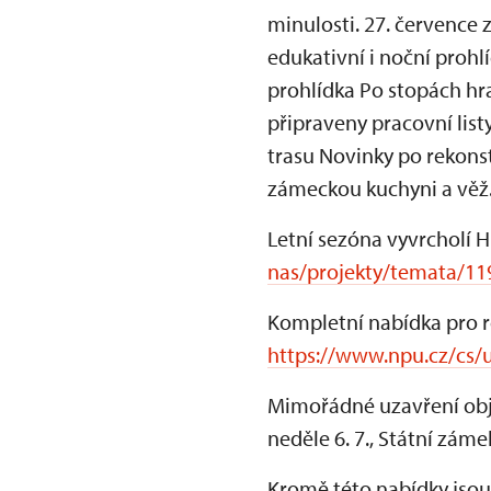
minulosti. 27. července z
edukativní i noční prohl
prohlídka Po stopách hra
připraveny pracovní lis
trasu Novinky po rekonst
zámeckou kuchyni a věž
Letní sezóna vyvrcholí 
nas/projekty/temata/1
Kompletní nabídka pro r
https://www.npu.cz/cs/u
Mimořádné uzavření obje
neděle 6. 7., Státní záme
Kromě této nabídky jsou