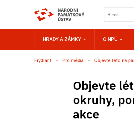
HRADY A ZÁMKY
O NPÚ
Frýdlant
Pro média
Objevte léto na pa
Objevte lé
okruhy, po
akce