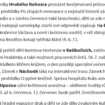
vníky
Hrubého Rohozce
provázet kostýmovaní průvodc
 prohlídka Po stopách renesance o nejstarší historii 
adlo a v závěru července také lanochodci, děti se zd
í nalepují samolepky, starší své odpovědi zapisují. N
a 
alevice Václava a nově i kvízovou soutěž, v níž sbírají i
 Bezdězu konají rytířská klání (4.-6. 7.).
i potěší děti komtesa Hortensie
v Ratibořicích,
zatím
aní hraběnka a také možnost pracovních listů. 18. 7. n
rádkem křížem krážem, o den později speciální večern
. Zámek v
Náchodě
láká na interaktivní trasu Zámek 
rohlídku O pyšné kněžně. Správa hospitálu Kuks umo
Opočno
oživí květinová aranžmá – oblíbené Svátky r
 3. až 6. července, 12. červenec bude patřit Zmrzlinové
á hradní expozice drak a děti se zde díky zvukovým 