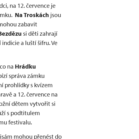
i, na 12. července je
zámku.
Na Troskách
jsou
e mohou zabavit
Bezdězu
si děti zahrají
ndicie a luští šifru. Ve
co na
Hrádku
abízí správa zámku
í prohlídky s kvízem
hravě a 12. července na
žní dětem vytvořit si
ůží s podtitulem
mu festivalu.
kulisám mohou přenést do