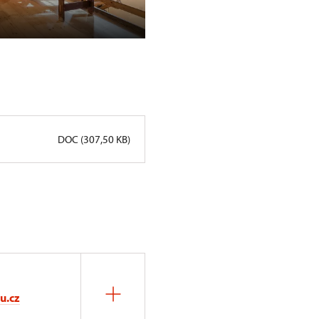
Noční prohlídky na Grabštejně
DOC (307,50 KB)
u.cz