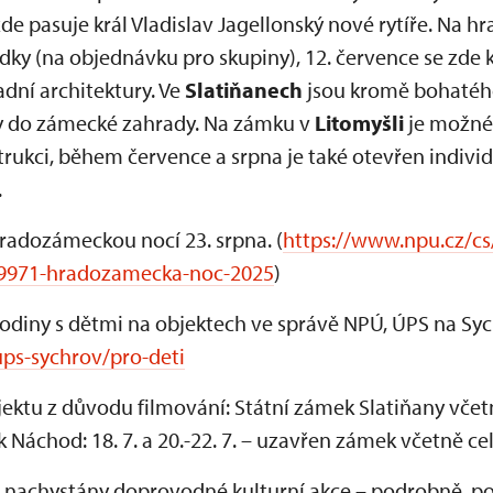
de pasuje král Vladislav Jagellonský nové rytíře. Na h
ídky (na objednávku pro skupiny), 12. července se zd
dní architektury. Ve
Slatiňanech
jsou kromě bohatéh
ty do zámecké zahrady. Na zámku v
Litomyšli
je možné
rukci, během července a srpna je také otevřen individ
.
Hradozámeckou nocí 23. srpna. (
https://www.npu.cz/cs
19971-hradozamecka-noc-2025
)
odiny s dětmi na objektech ve správě NPÚ, ÚPS na Syc
ps-sychrov/pro-deti
ktu z důvodu filmování: Státní zámek Slatiňany vče
k Náchod: 18. 7. a 20.-22. 7. – uzavřen zámek včetně c
 nachystány doprovodné kulturní akce – podrobně, po k