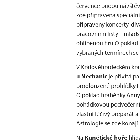
července budou návště
zde připravena speciální
připraveny koncerty, div
pracovními listy – mladš
oblíbenou hru O poklad kr
vybraných termínech se na
V Královéhradeckém kraj
u Nechanic
je přivítá p
prodloužené prohlídky H
O poklad hraběnky Anny
pohádkovou podvečerní p
vlastní léčivý preparát a
Astrologie se zde konají
Na
Kunětické hoře
hlíd