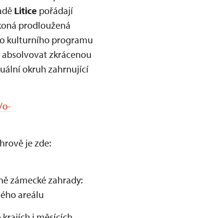
radě
Litice
pořádají
e koná prodloužená
o kulturního programu
 absolvovat zkrácenou
uální okruh zahrnující
/o-
hrově je zde:
tně zámecké zahrady:
elého areálu
rajích i měsících,