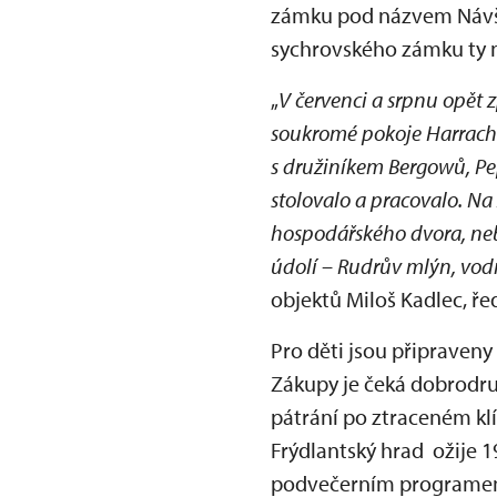
zámku pod názvem Návště
sychrovského zámku ty ne
„
V červenci a srpnu opět
soukromé pokoje Harrach
s družiníkem Bergowů, Pe
stolovalo a pracovalo. Na
hospodářského dvora, neb
údolí – Rudrův mlýn, vod
objektů Miloš Kadlec, ře
Pro děti jsou připraveny
Zákupy je čeká dobrodru
pátrání po ztraceném klí
Frýdlantský hrad ožije 
podvečerním programem s