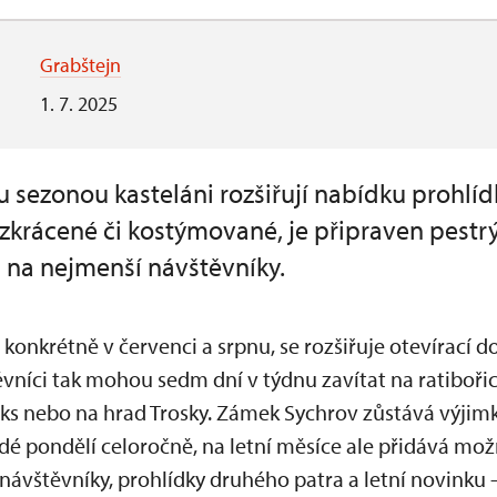
Grabštejn
1. 7. 2025
ou sezonou kasteláni rozšiřují nabídku prohl
, zkrácené či kostýmované, je připraven pestr
 na nejmenší návštěvníky.
 konkrétně v červenci a srpnu, se rozšiřuje otevírací
ěvníci tak mohou sedm dní v týdnu zavítat na ratiboř
ks nebo na hrad Trosky. Zámek Sychrov zůstává výjimk
dé pondělí celoročně, na letní měsíce ale přidává mo
návštěvníky, prohlídky druhého patra a letní novinku