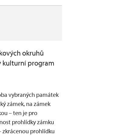
ídkových okruhů
ý kulturní program
 doba vybraných památek
ický zámek, na zámek
ou – ten je pro
žnost prohlídky zámku
 – zkrácenou prohlídku