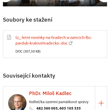
Soubory ke stažení
tz_-letni-novinky-na-hradech-a-zamcich-lbc-
pardub-kralovehradecko-.doc
DOC (307,50 KB)
Související kontakty
PhDr. Miloš Kadlec
ředitel/ka územní památkové správy
482 360 003, 603 105 335