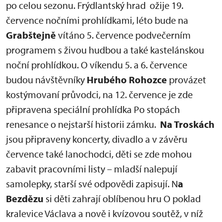
po celou sezonu. Frýdlantský hrad ožije 19.
července nočními prohlídkami, léto bude na
Grabštejně
vítáno 5. července podvečerním
programem s živou hudbou a také kastelánskou
noční prohlídkou. O víkendu 5. a 6. července
budou návštěvníky
Hrubého Rohozce
provázet
kostýmovaní průvodci, na 12. července je zde
připravena speciální prohlídka Po stopách
renesance o nejstarší historii zámku.
Na Troskách
jsou připraveny koncerty, divadlo a v závěru
července také lanochodci, děti se zde mohou
zabavit pracovními listy – mladší nalepují
samolepky, starší své odpovědi zapisují. N
a
Bezdězu
si děti zahrají oblíbenou hru O poklad
kralevice Václava a nově i kvízovou soutěž, v níž