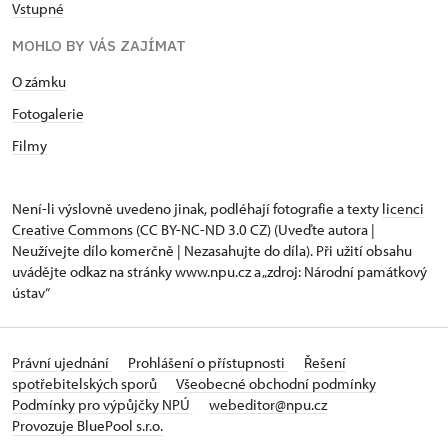
Vstupné
MOHLO BY VÁS ZAJÍMAT
O zámku
Fotogalerie
Filmy
Není-li výslovně uvedeno jinak, podléhají fotografie a texty
licenci
Creative Commons
(CC BY-NC-ND 3.0 CZ) (Uveďte autora |
Neužívejte dílo komerčně | Nezasahujte do díla). Při užití obsahu
uvádějte odkaz na stránky www.npu.cz a „zdroj: Národní památkový
ústav“
Právní ujednání
Prohlášení o přístupnosti
Řešení
spotřebitelských sporů
Všeobecné obchodní podmínky
Podmínky pro výpůjčky NPÚ
webeditor@npu.cz
Provozuje BluePool s.r.o.