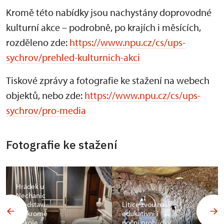
Kromě této nabídky jsou nachystány doprovodné
kulturní akce – podrobně, po krajích i měsících,
rozděleno zde:
https://www.npu.cz/cs/ups-
sychrov/prehled-kulturnich-akci
Tiskové zprávy a fotografie ke stažení na webech
objektů, nebo zde:
https://www.npu.cz/cs/ups-
sychrov/pro-media
Fotografie ke stažení
Hrádek u
Nechanic
představí
Litice zvou na
soukromé
edukativní i
pokoje
noční prohlídky