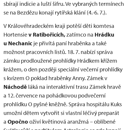
sbírají indicie a luští šifru. Ve vybraných termínech
se na Bezdězu konají rytířská klání (4.-6. 7.).
V Královéhradeckém kraji potěší děti komtesa
Hortensie
v Ratibořicích,
zatímco na
Hrádku
u Nechanic
je přivítá paní hraběnka a také
možnost pracovních listů. 18. 7. nabízí správa
zámku prodloužené prohlídky Hrádkem křížem
krážem, o den později speciální večerní prohlídky
s kvízem O poklad hraběnky Anny. Zámek v
Náchodě
láká na interaktivní trasu Zámek hravě
a 12. července na pohádkovou podvečerní
prohlídku O pyšné kněžně. Správa hospitálu Kuks
umožní dětem vytvořit si vlastní léčivý preparát
a
Opočno
oživí květinová aranžmá – oblíbené