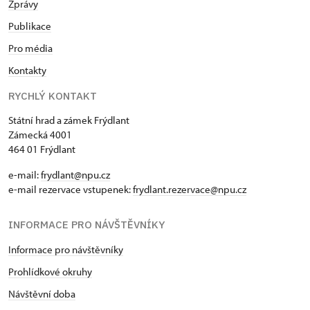
Zprávy
Publikace
Pro média
Kontakty
RYCHLÝ KONTAKT
Státní hrad a zámek Frýdlant
Zámecká 4001
464 01 Frýdlant
e-mail:
frydlant@npu.cz
e-mail rezervace vstupenek:
frydlant.rezervace@npu.cz
INFORMACE PRO NÁVŠTĚVNÍKY
Informace pro návštěvníky
Prohlídkové okruhy
Návštěvní doba