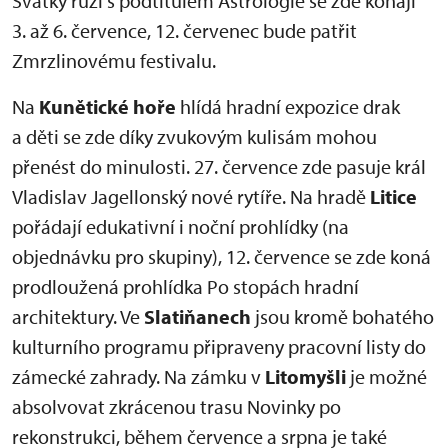
Svátky růží s podtitulem Astrologie se zde konají
3. až 6. července, 12. červenec bude patřit
Zmrzlinovému festivalu.
Na
Kunětické hoře
hlídá hradní expozice drak
a děti se zde díky zvukovým kulisám mohou
přenést do minulosti. 27. července zde pasuje král
Vladislav Jagellonský nové rytíře. Na hradě
Litice
pořádají edukativní i noční prohlídky (na
objednávku pro skupiny), 12. července se zde koná
prodloužená prohlídka Po stopách hradní
architektury. Ve
Slatiňanech
jsou kromě bohatého
kulturního programu připraveny pracovní listy do
zámecké zahrady. Na zámku v
Litomyšli
je možné
absolvovat zkrácenou trasu Novinky po
rekonstrukci, během července a srpna je také