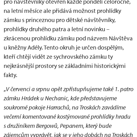
pro návštěvníky otevřen každé pondělí celoročně,
na letní měsíce ale přidává možnost prohlídky
zámku s princeznou pro dětské návštěvníky,
prohlídky druhého patra a letní novinku –
zkrácenou prohlídku zámku pod názvem Návštěva
u kněžny Adély. Tento okruh je určen dospělým,
kteří chtějí vidět ze sychrovského zámku ty
nejkrásnější prostory se základními historickými
fakty.
„
V červenci a srpnu opět zpřístupňujeme také 1. patro
zámku Hrádek u Nechanic, kde představujeme
soukromé pokoje Harrachů, na Troskách zavádíme
večerní komentované kostýmované prohlídky hradu
s družiníkem Bergowů, Pepanem, který bude
zájemcům vyprávět, jak se v jeho dobách na Troskách