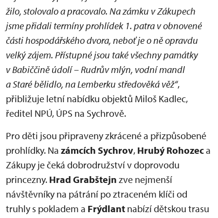
žilo, stolovalo a pracovalo. Na zámku v Zákupech
jsme přidali termíny prohlídek 1. patra v obnovené
části hospodářského dvora, neboť je o ně opravdu
velký zájem. Přístupné jsou také všechny památky
v Babiččině údolí – Rudrův mlýn, vodní mandl
a Staré bělidlo, na Lemberku středověká věž“
,
přibližuje letní nabídku objektů Miloš Kadlec,
ředitel NPÚ, ÚPS na Sychrově.
Pro děti jsou připraveny zkrácené a přizpůsobené
prohlídky. Na
zámcích Sychrov
,
Hrubý Rohozec
a
Zákupy je čeká dobrodružství v doprovodu
princezny.
Hrad Grabštejn
zve nejmenší
návštěvníky na pátrání po ztraceném klíči od
truhly s pokladem a
Frýdlant
nabízí dětskou trasu