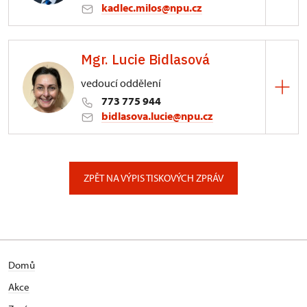
kadlec.milos@npu.cz
ÚPS na Sychrově
Mgr. Lucie Bidlasová
3/, Sychrov 3
vedoucí oddělení
773 775 944
bidlasova.lucie@npu.cz
ÚPS na Sychrově
Zámecký park 1/, Slatiňany
ZPĚT NA VÝPIS TISKOVÝCH ZPRÁV
Domů
Akce