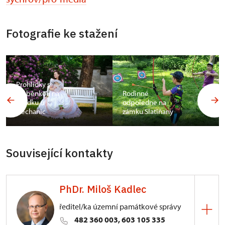
Fotografie ke stažení
Prohlídky s
hraběnkou na
Rodinné
Hrádku u
odpoledne na
Nechanic
zámku Slatiňany
Související kontakty
PhDr. Miloš Kadlec
ředitel/ka územní památkové správy
482 360 003, 603 105 335