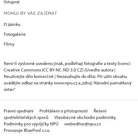
Vstupné
MOHLO BY VÁS ZAJÍMAT
O zámku
Fotogalerie
Filmy
Není-li výslovně uvedeno jinak, podléhají fotografie a texty
licenci
Creative Commons
(CC BY-NC-ND 3.0 CZ) (Uveďte autora |
Neužívejte dílo komerčně | Nezasahujte do díla). Při užití obsahu
uvádějte odkaz na stránky www.npu.cz a „zdroj: Národní památkový
ústav“
Právní ujednání
Prohlášení o přístupnosti
Řešení
spotřebitelských sporů
Všeobecné obchodní podmínky
Podmínky pro výpůjčky NPÚ
webeditor@npu.cz
Provozuje BluePool s.r.o.