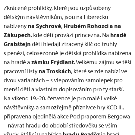
Zkrácené prohlídky, které jsou uzpůsobeny
dětským návštěvníkům, jsou na Liberecku
nabízeny
na Sychrově
,
Hrubém Rohozci a na
Zákupech
, kde děti provází princezna. Na
hradě
Grabštejn
děti hledají ztracený klíč od truhly
s penězi, celosezonně je dětská prohlídka nabízena
na hradě a
zámku Frýdlant
. Velkému zájmu se těší
pracovní listy
na Troskách
, které se zde nabízí ve
dvou variantách – s vlepováním samolepek pro
menší děti a vlastním dopisováním pro ty starší.
Na víkend 19.-20. července je pro malé i velké
návštěvníky, a samozřejmě příznivce hry KCD II.,
připravena ojedinělá akce Pod praporem Bergowa
– návrat hradu do období středověku se vším
všudy. Stálicí v nabídce
hradu Bezděz
je hrací