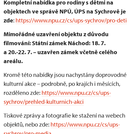
Kompletní nabídka pro rodiny s dětmi na
objektech ve správě NPÚ, ÚPS na Sychrově je
zde
:
https://www.npu.cz/cs/ups-sychrov/pro-deti
Mimořádné uzavření objektu z důvodu
filmování: Státní zámek Náchod: 18. 7.
a 20.-22. 7. – uzavřen zámek včetně celého
areálu.
Kromě této nabídky jsou nachystány doprovodné
kulturní akce – podrobně, po krajích i měsících,
rozděleno zde:
https://www.npu.cz/cs/ups-
sychrov/prehled-kulturnich-akci
Tiskové zprávy a fotografie ke stažení na webech
objektů, nebo zde:
https://www.npu.cz/cs/ups-
sychrov/pro-media