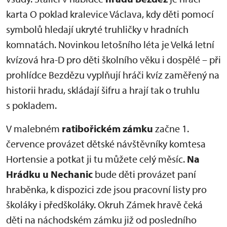
karta O poklad kralevice Václava, kdy děti pomocí
symbolů hledají ukryté truhličky v hradních
komnatách. Novinkou letošního léta je Velká letní
kvízová hra-D pro děti školního věku i dospělé – při
prohlídce Bezdězu vyplňují hráči kvíz zaměřený na
historii hradu, skládají šifru a hrají tak o truhlu
s pokladem.
V malebném
ratibořickém zámku
začne 1.
července provázet dětské návštěvníky komtesa
Hortensie a potkat ji tu můžete celý měsíc.
Na
Hrádku u Nechanic
bude děti provázet paní
hraběnka, k dispozici zde jsou pracovní listy pro
školáky i předškoláky. Okruh Zámek hravě čeká
děti na náchodském zámku již od posledního