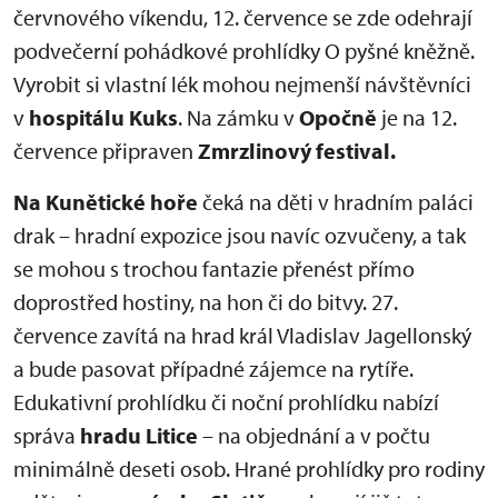
červnového víkendu, 12. července se zde odehrají
podvečerní pohádkové prohlídky O pyšné kněžně.
Vyrobit si vlastní lék mohou nejmenší návštěvníci
v
hospitálu Kuks
. Na zámku v
Opočně
je na 12.
července připraven
Zmrzlinový festival.
Na Kunětické hoře
čeká na děti v hradním paláci
drak – hradní expozice jsou navíc ozvučeny, a tak
se mohou s trochou fantazie přenést přímo
doprostřed hostiny, na hon či do bitvy. 27.
července zavítá na hrad král Vladislav Jagellonský
a bude pasovat případné zájemce na rytíře.
Edukativní prohlídku či noční prohlídku nabízí
správa
hradu
Litice
– na objednání a v počtu
minimálně deseti osob. Hrané prohlídky pro rodiny