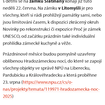
s dětmi se na
zámku Slatiňany
konají již tuto
neděli 22. června. Na zámku
v Litomyšli
je pro
všechny, kteří si rádi prohlížejí památky sami, nebo
jsou limitováni časem, k dispozici zkrácený okruh
Novinky po rekonstrukci či expozice Proč je zámek
UNESCO, od začátku prázdnin také individuální
prohlídka zámecké kuchyně a věže.
Prázdninové měsíce budou pomyslně uzavřeny
oblíbenou Hradozámeckou nocí, do které se zapojí
všechny objekty ve správě NPÚ na Liberecku,
Pardubicku a Královéhradecku a která proběhne
23. srpna (
https://www.npu.cz/cs/o-
nas/projekty/temata/119971-hradozamecka-noc-
2025
)