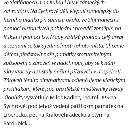
ve Slatiňanech a na Kuksu i hry v zámeckých
zahradách. Na Sychrově děti vlepují samolepky do
herního plánku při splnění úkolu, ve Slatiňanech si
pomocí historických pohlednic procvičí zeměpis, na
Kuksu si pomocí tzv. Mapy zážitků projdou celý areál
a seznámí se tak s jedinečností tohoto místa. Chceme
dětem představit naše památky srozumitelným
způsobem a zároveň je nadchnout, aby se k nám
rády vracely a zůstaly našimi příznivci i v dospělosti.
Zároveň těmito alternativami odlehčujeme klasickým
prohlídkám, které jsou pro dětské návštěvníky někdy
dlouhé“
, vysvětluje Miloš Kadlec, ředitel ÚPS na
Sychrově, pod jehož vedení patří osm památek na
Liberecku, pět na Královéhradecku a čtyři na
Pardubicku.