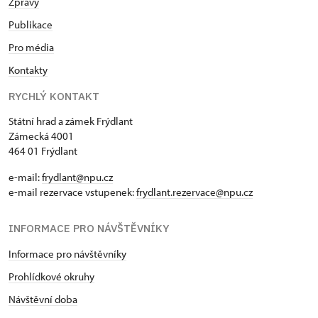
Zprávy
Publikace
Pro média
Kontakty
RYCHLÝ KONTAKT
Státní hrad a zámek Frýdlant
Zámecká 4001
464 01 Frýdlant
e-mail:
frydlant@npu.cz
e-mail rezervace vstupenek:
frydlant.rezervace@npu.cz
INFORMACE PRO NÁVŠTĚVNÍKY
Informace pro návštěvníky
Prohlídkové okruhy
Návštěvní doba