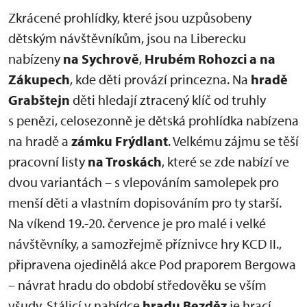
Zkrácené prohlídky, které jsou uzpůsobeny
dětským návštěvníkům, jsou na Liberecku
nabízeny
na Sychrově
,
Hrubém Rohozci a na
Zákupech
, kde děti provází princezna. Na
hradě
Grabštejn
děti hledají ztracený klíč od truhly
s penězi, celosezonně je dětská prohlídka nabízena
na hradě a
zámku Frýdlant
. Velkému zájmu se těší
pracovní listy
na Troskách
, které se zde nabízí ve
dvou variantách – s vlepováním samolepek pro
menší děti a vlastním dopisováním pro ty starší.
Na víkend 19.-20. července je pro malé i velké
návštěvníky, a samozřejmě příznivce hry KCD II.,
připravena ojedinělá akce Pod praporem Bergowa
– návrat hradu do období středověku se vším
všudy. Stálicí v nabídce
hradu Bezděz
je hrací