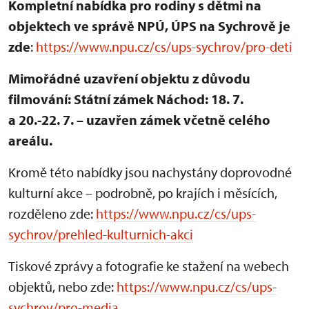
Kompletní nabídka pro rodiny s dětmi na
objektech ve správě NPÚ, ÚPS na Sychrově je
zde
:
https://www.npu.cz/cs/ups-sychrov/pro-deti
Mimořádné uzavření objektu z důvodu
filmování: Státní zámek Náchod: 18. 7.
a 20.-22. 7. – uzavřen zámek včetně celého
areálu.
Kromě této nabídky jsou nachystány doprovodné
kulturní akce – podrobně, po krajích i měsících,
rozděleno zde:
https://www.npu.cz/cs/ups-
sychrov/prehled-kulturnich-akci
Tiskové zprávy a fotografie ke stažení na webech
objektů, nebo zde:
https://www.npu.cz/cs/ups-
sychrov/pro-media