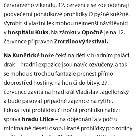
červnového víkendu, 12. července se zde odehrají
podvečerní pohádkové prohlídky O pyšné kněžně.
Vyrobit si vlastní lék mohou nejmenší návštěvníci
v
hospitálu Kuks
. Na zámku v
Opočně
je na 12.
července připraven
Zmrzlinový festival.
Na Kunětické hoře
čeká na děti v hradním paláci
drak – hradní expozice jsou navíc ozvučeny, a tak
se mohou s trochou fantazie přenést přímo
doprostřed hostiny, na hon či do bitvy. 27.
července zavítá na hrad král Vladislav Jagellonský
a bude pasovat případné zájemce na rytíře.
Edukativní prohlídku či noční prohlídku nabízí
správa
hradu
Litice
– na objednání a v počtu
minimálně deseti osob. Hrané prohlídky pro rodiny