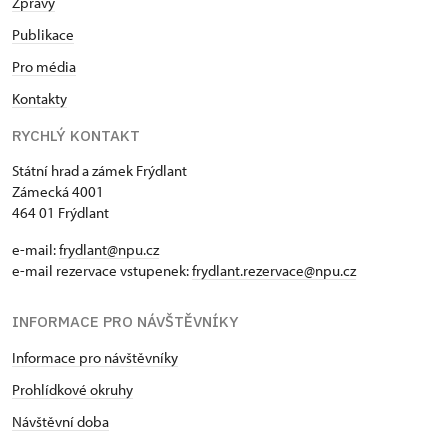
Zprávy
Publikace
Pro média
Kontakty
RYCHLÝ KONTAKT
Státní hrad a zámek Frýdlant
Zámecká 4001
464 01 Frýdlant
e-mail:
frydlant@npu.cz
e-mail rezervace vstupenek:
frydlant.rezervace@npu.cz
INFORMACE PRO NÁVŠTĚVNÍKY
Informace pro návštěvníky
Prohlídkové okruhy
Návštěvní doba