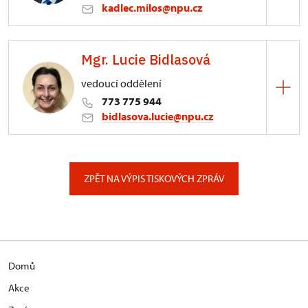
kadlec.milos@npu.cz
ÚPS na Sychrově
Mgr. Lucie Bidlasová
3/, Sychrov 3
vedoucí oddělení
773 775 944
bidlasova.lucie@npu.cz
ÚPS na Sychrově
Zámecký park 1/, Slatiňany
ZPĚT NA VÝPIS TISKOVÝCH ZPRÁV
Domů
Akce