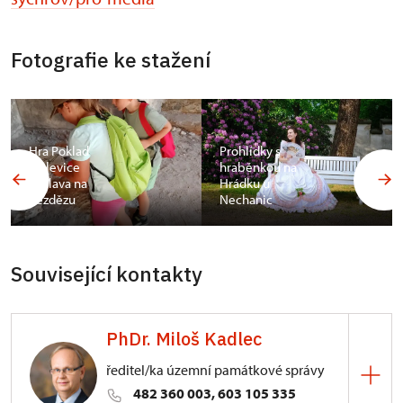
Fotografie ke stažení
Hra Poklad
Prohlídky s
kralevice
hraběnkou na
Václava na
Hrádku u
Bezdězu
Nechanic
Související kontakty
PhDr. Miloš Kadlec
ředitel/ka územní památkové správy
482 360 003, 603 105 335