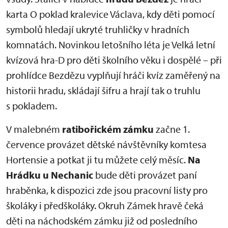
karta O poklad kralevice Václava, kdy děti pomocí
symbolů hledají ukryté truhličky v hradních
komnatách. Novinkou letošního léta je Velká letní
kvízová hra-D pro děti školního věku i dospělé – při
prohlídce Bezdězu vyplňují hráči kvíz zaměřený na
historii hradu, skládají šifru a hrají tak o truhlu
s pokladem.
V malebném
ratibořickém zámku
začne 1.
července provázet dětské návštěvníky komtesa
Hortensie a potkat ji tu můžete celý měsíc.
Na
Hrádku u Nechanic
bude děti provázet paní
hraběnka, k dispozici zde jsou pracovní listy pro
školáky i předškoláky. Okruh Zámek hravě čeká
děti na náchodském zámku již od posledního