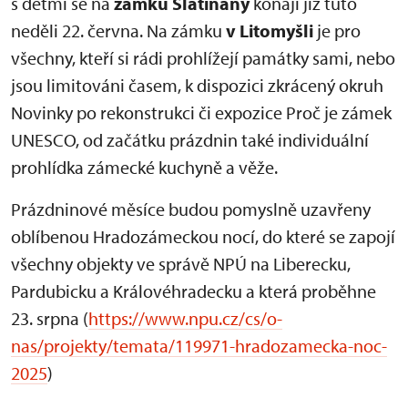
s dětmi se na
zámku Slatiňany
konají již tuto
neděli 22. června. Na zámku
v Litomyšli
je pro
všechny, kteří si rádi prohlížejí památky sami, nebo
jsou limitováni časem, k dispozici zkrácený okruh
Novinky po rekonstrukci či expozice Proč je zámek
UNESCO, od začátku prázdnin také individuální
prohlídka zámecké kuchyně a věže.
Prázdninové měsíce budou pomyslně uzavřeny
oblíbenou Hradozámeckou nocí, do které se zapojí
všechny objekty ve správě NPÚ na Liberecku,
Pardubicku a Královéhradecku a která proběhne
23. srpna (
https://www.npu.cz/cs/o-
nas/projekty/temata/119971-hradozamecka-noc-
2025
)