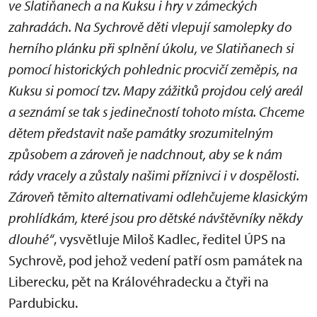
ve Slatiňanech a na Kuksu i hry v zámeckých
zahradách. Na Sychrově děti vlepují samolepky do
herního plánku při splnění úkolu, ve Slatiňanech si
pomocí historických pohlednic procvičí zeměpis, na
Kuksu si pomocí tzv. Mapy zážitků projdou celý areál
a seznámí se tak s jedinečností tohoto místa. Chceme
dětem představit naše památky srozumitelným
způsobem a zároveň je nadchnout, aby se k nám
rády vracely a zůstaly našimi příznivci i v dospělosti.
Zároveň těmito alternativami odlehčujeme klasickým
prohlídkám, které jsou pro dětské návštěvníky někdy
dlouhé“
, vysvětluje Miloš Kadlec, ředitel ÚPS na
Sychrově, pod jehož vedení patří osm památek na
Liberecku, pět na Královéhradecku a čtyři na
Pardubicku.