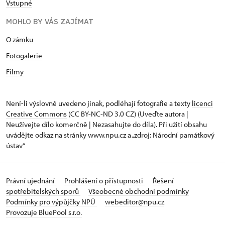
Vstupné
MOHLO BY VÁS ZAJÍMAT
O zámku
Fotogalerie
Filmy
Není-li výslovně uvedeno jinak, podléhají fotografie a texty
licenci
Creative Commons
(CC BY-NC-ND 3.0 CZ) (Uveďte autora |
Neužívejte dílo komerčně | Nezasahujte do díla). Při užití obsahu
uvádějte odkaz na stránky www.npu.cz a „zdroj: Národní památkový
ústav“
Právní ujednání
Prohlášení o přístupnosti
Řešení
spotřebitelských sporů
Všeobecné obchodní podmínky
Podmínky pro výpůjčky NPÚ
webeditor@npu.cz
Provozuje BluePool s.r.o.