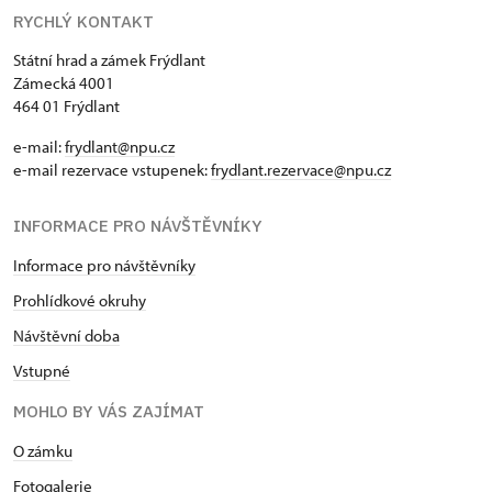
RYCHLÝ KONTAKT
Státní hrad a zámek Frýdlant
Zámecká 4001
464 01 Frýdlant
e-mail:
frydlant@npu.cz
e-mail rezervace vstupenek:
frydlant.rezervace@npu.cz
INFORMACE PRO NÁVŠTĚVNÍKY
Informace pro návštěvníky
Prohlídkové okruhy
Návštěvní doba
Vstupné
MOHLO BY VÁS ZAJÍMAT
O zámku
Fotogalerie