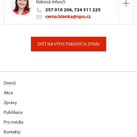
tisková mluvčí
257 010 206, 724 511 225
cerna.blanka@npu.cz
Generální ředitelství NPÚ
Valdštejnské náměstí 162/3, Praha
ZPĚT NA VÝPIS TISKOVÝCH ZPRÁV
Domů
Akce
Zprávy
Publikace
Pro média
Kontakty