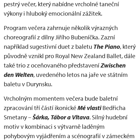
pestrý večer, který nabídne vrcholné taneční
výkony i hluboký emocionální zážitek.
Program večera zahrnuje několik výrazných
choreografií z dílny Jiřího Bubeníčka. Zazní
například sugestivní duet z baletu
The Piano
, který
původně vznikl pro Royal New Zealand Ballet, dále
také trio z oceňovaného představení
Zwischen
den Welten
, uvedeného letos na jaře ve státním
baletu v Durynsku.
Vrcholným momentem večera bude baletní
zpracování tří částí ikonické
Mé vlasti
Bedřicha
Smetany –
Šárka, Tábor a Vltava
. Silný hudební
motiv v kombinaci s výtvarně laděným
pohybovým vyjádřením a scénografií v zámeckém