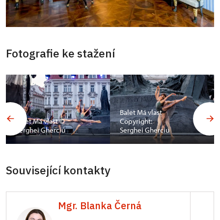
Fotografie ke stažení
Balet Má vlast
Balet Má vlast ©
Copyright:
Serghei Gherciu
Serghei Gherciu
Související kontakty
Mgr. Blanka Černá