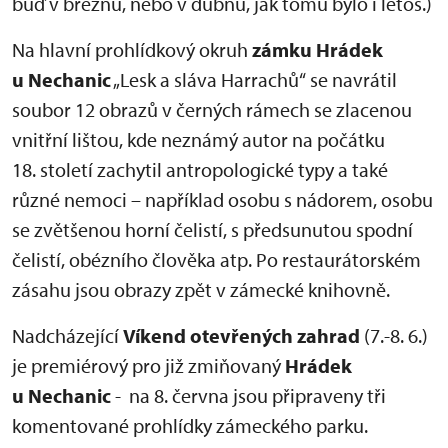
buď v březnu, nebo v dubnu, jak tomu bylo i letos.)
Na hlavní prohlídkový okruh
zámku Hrádek
u Nechanic
„Lesk a sláva Harrachů“ se navrátil
soubor 12 obrazů v černých rámech se zlacenou
vnitřní lištou, kde neznámý autor na počátku
18. století zachytil antropologické typy a také
různé nemoci – například osobu s nádorem, osobu
se zvětšenou horní čelistí, s předsunutou spodní
čelistí, obézního člověka atp. Po restaurátorském
zásahu jsou obrazy zpět v zámecké knihovně.
Nadcházející
Víkend otevřených zahrad
(7.-8. 6.)
je premiérový pro již zmiňovaný
Hrádek
u Nechanic
- na 8. června jsou připraveny tři
komentované prohlídky zámeckého parku.