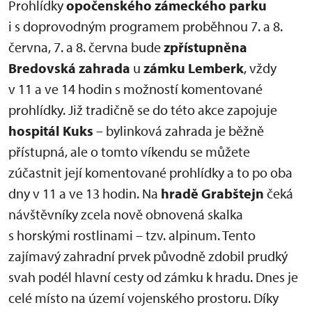
Prohlídky
opočenského zámeckého parku
i s doprovodným programem proběhnou 7. a 8.
června, 7. a 8. června bude
zpřístupněna
Bredovská zahrada
u
zámku Lemberk
, vždy
v 11 a ve 14 hodin s možností komentované
prohlídky. Již tradičně se do této akce zapojuje
hospitál Kuks
– bylinková zahrada je běžně
přístupná, ale o tomto víkendu se můžete
zúčastnit její komentované prohlídky a to po oba
dny v 11 a ve 13 hodin. Na
hradě Grabštejn
čeká
návštěvníky zcela nově obnovená skalka
s horskými rostlinami – tzv. alpinum. Tento
zajímavý zahradní prvek původně zdobil prudký
svah podél hlavní cesty od zámku k hradu. Dnes je
celé místo na území vojenského prostoru. Díky