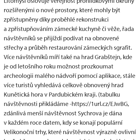
Litomyšl oslovuje veřejnost prohlídkovými okruhy
rozšířenými o nové prostory, které mohly být
zpřístupněny díky proběhlé rekonstrukci
a zpřístupňováním zámecké kuchyně či věže, řada
návštěvníků se přijíždí podívat na obnovené
střechy a průběh restaurování zámeckých sgrafit.
Více návštěvníků míří také na hrad Grabštejn, kde
je od letošního roku možnost prozkoumat
archeologii malého nádvoří pomocí aplikace, stále
více turistů vyhledává celkově obnovený hrad
Kunětická hora v Pardubickém kraji. (tabulku
návštěvnosti přikládáme -https://1url.cz/EJwBG,
zdánlivá menší návštěvnost Sychrova je dána
v každém roce datem, kdy se konají populární
Velikonoční trhy, které návštěvnost výrazně ovlivní