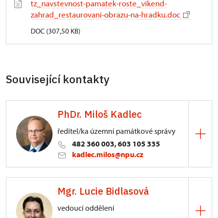
tz_navstevnost-pamatek-roste_vikend-
zahrad_restaurovani-obrazu-na-hradku.doc
DOC (307,50 KB)
Související kontakty
PhDr. Miloš Kadlec
ředitel/ka územní památkové správy
482 360 003, 603 105 335
kadlec.milos@npu.cz
ÚPS na Sychrově
Mgr. Lucie Bidlasová
3/, Sychrov 3
vedoucí oddělení