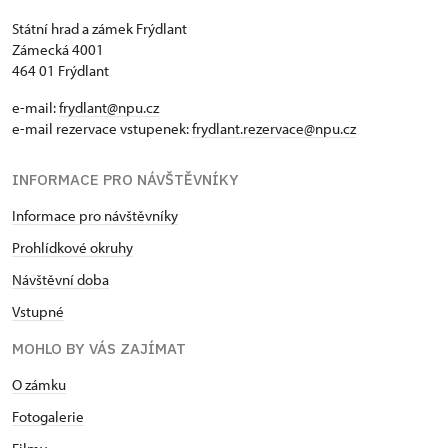
Státní hrad a zámek Frýdlant
Zámecká 4001
464 01 Frýdlant
e-mail:
frydlant@npu.cz
e-mail rezervace vstupenek:
frydlant.rezervace@npu.cz
INFORMACE PRO NÁVŠTĚVNÍKY
Informace pro návštěvníky
Prohlídkové okruhy
Návštěvní doba
Vstupné
MOHLO BY VÁS ZAJÍMAT
O zámku
Fotogalerie