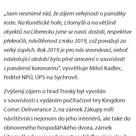
„
Jsem nesmírně rád, že zájem veřejnosti o památky
roste. Na Kunětické hoře, Litomyšli a na většině
objektů na Liberecku jsme se navíc dostali, respektive
překročili, návštěvnost z roku 2019, což považuji za
velký úspěch. Rok 2019 je pro nás srovnávací, neboť
následující období bylo plné omezení v souvislosti
s pandemií koronaviru
“, vysvětluje Miloš Kadlec,
ředitel NPÚ, ÚPS na Sychrově.
Zvýšený zájem o hrad Trosky byl vyvolán
v souvislosti s vydáním počítačové hry Kingdom
Come: Deliverance 2, na zámek Zákupy míří
návštěvníci nejenom do jeho interiérů, ale také do
obnoveného hospodářského dvora, zámek