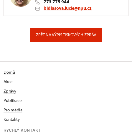
773 775 944
bidlasova.lucie@npu.cz
ÚPS na Sychrově
Zámecký park 1/, Slatiňany
ZPĚT NA VÝPIS TISKOVÝCH ZPRÁV
Domů
Akce
Zprávy
Publikace
Pro média
Kontakty
RYCHLÝ KONTAKT