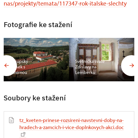
nas/projekty/temata/117347-rok-italske-slechty
Fotografie ke stažení
Zákupský
Světnička svaté
zámek s
Zdislavy na
konírnou
Lemberku
Soubory ke stažení
tz_kveten-prinese-rozsireni-navstevni-doby-na-
hradech-a-zamcich-i-vice-doplnkovych-akci.doc