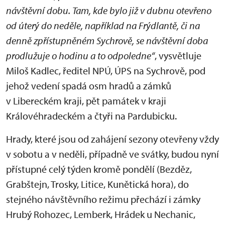
návštěvní dobu. Tam, kde bylo již v dubnu otevřeno
od úterý do neděle, například na Frýdlantě, či na
denně zpřístupněném Sychrově, se návštěvní doba
prodlužuje o hodinu a to odpoledne
“
, vysvětluje
Miloš Kadlec, ředitel NPÚ, ÚPS na Sychrově, pod
jehož vedení spadá osm hradů a zámků
v Libereckém kraji, pět památek v kraji
Královéhradeckém a čtyři na Pardubicku.
Hrady, které jsou od zahájení sezony otevřeny vždy
v sobotu a v neděli, případně ve svátky, budou nyní
přístupné celý týden kromě pondělí (Bezděz,
Grabštejn, Trosky, Litice, Kunětická hora), do
stejného návštěvního režimu přechází i zámky
Hrubý Rohozec, Lemberk, Hrádek u Nechanic,