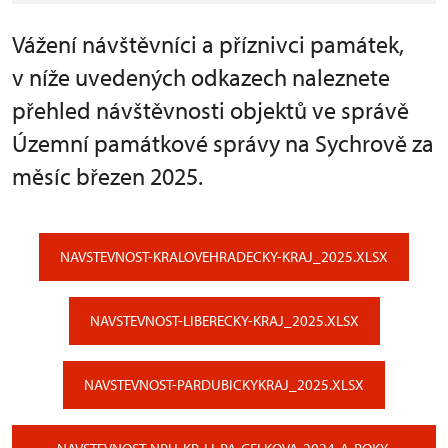
Vážení návštěvníci a příznivci památek,
v níže uvedených odkazech naleznete
přehled návštěvnosti objektů ve správě
Územní památkové správy na Sychrově za
měsíc březen 2025.
NAVSTEVNOST-KRALOVEHRADECKY-KRAJ_2025.XLSX
NAVSTEVNOST-LIBERECKY-KRAJ_2025.XLSX
NAVSTEVNOST-PARDUBICKYKRAJ_2025.XLSX