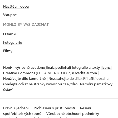
Návštěvní doba
Vstupné
MOHLO BY VÁS ZAJÍMAT
O zámku
Fotogalerie
Filmy
Není-li výslovně uvedeno jinak, podléhají fotografie a texty
licenci
Creative Commons
(CC BY-NC-ND 3.0 CZ) (Uveďte autora |
Neužívejte dílo komerčně | Nezasahujte do díla). Při užití obsahu
uvádějte odkaz na stránky www.npu.cz a „zdroj: Národní památkový
ústav“
Právní ujednání
Prohlášení o přístupnosti
Řešení
spotřebitelských sporů
Všeobecné obchodní podmínky