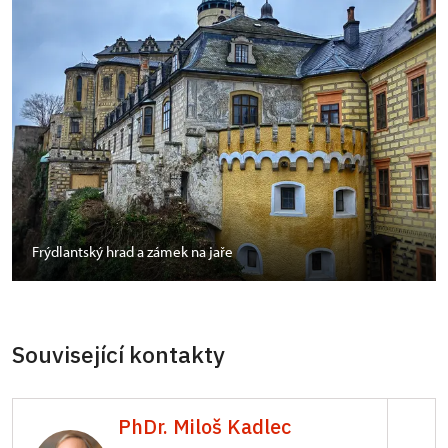
Frýdlantský hrad a zámek na jaře
Související kontakty
PhDr. Miloš Kadlec