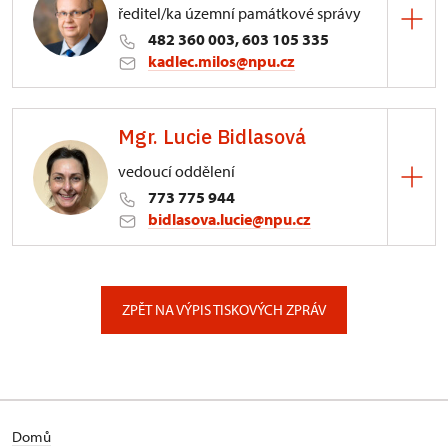
ředitel/ka územní památkové správy
482 360 003, 603 105 335
kadlec.milos@npu.cz
ÚPS na Sychrově
Mgr. Lucie Bidlasová
3/, Sychrov 3
vedoucí oddělení
773 775 944
bidlasova.lucie@npu.cz
ÚPS na Sychrově
Zámecký park 1/, Slatiňany
ZPĚT NA VÝPIS TISKOVÝCH ZPRÁV
Domů