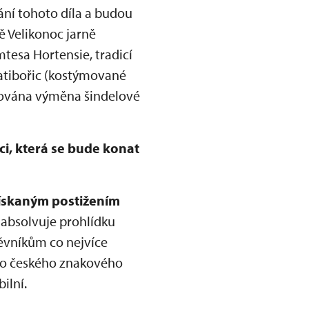
ání tohoto díla a budou
ě Velikonoc jarně
tesa Hortensie, tradicí
tibořic (kostýmované
ánována výměna šindelové
i, která se bude konat
získaným postižením
 absolvuje prohlídku
těvníkům co nejvíce
 do českého znakového
ilní.