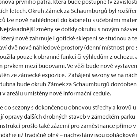
nova prvního patra, která bude postupně (v závislosti
ících letech. Okruh Zámek za Schaumburgů byl rozšíř
nců lze nově nahlédnout do kabinetu s učebními materi
Nejzásadnější změny se dotkly okruhu s novým názve
terý nově zahrnuje i gotické sklepení se studnou a t
taví dvě nové náhledové prostory (denní místnost pro sl
oužila pouze k obranné funkci či výhledům z ochozu, a
 prvkem mezi budovami. Ve věži bude nově vystaven 
ístěn ze zámecké expozice. Zahájení sezony se na n
 6. dubna bude okruh Zámek za Schaumburgů dozdoben
v areálu umístěny nové informační cedule.
e do sezony s dokončenou obnovou střechy a krovů u
ají opravy dalších drobných staveb v zámeckém parku 
nstrukcí prošlo také zázemí pro zaměstnance přímo 
dář je již tradičně plný – nachystány jsou pohádkové 