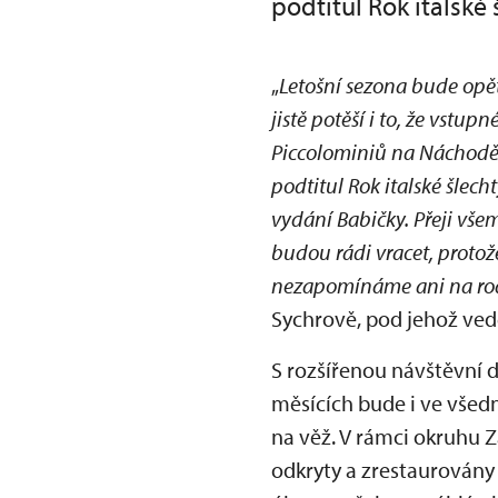
podtitul Rok italské 
„
Letošní sezona bude opě
jistě potěší i to, že vs
Piccolominiů na Náchodě a
podtitul Rok italské šlech
vydání Babičky. Přeji vš
budou rádi vracet, protož
nezapomínáme ani na rod
Sychrově, pod jehož ved
S rozšířenou návštěvní 
měsících bude i ve všed
na věž. V rámci okruhu Z
odkryty a zrestaurovány