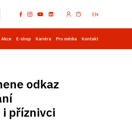
EN
Akce
E-shop
Kariéra
Pro média
Kontakt
mene odkaz
ání
i příznivci