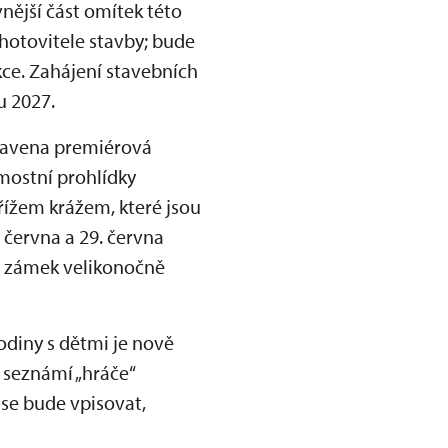
nější část omítek této
zhotovitele stavby; bude
kce. Zahájení stavebních
u 2027.
pravena premiérová
mostní prohlídky
řížem krážem, které jsou
 června a 29. června
e zámek velikonočně
odiny s dětmi je nově
 seznámí „hráče“
 se bude vpisovat,