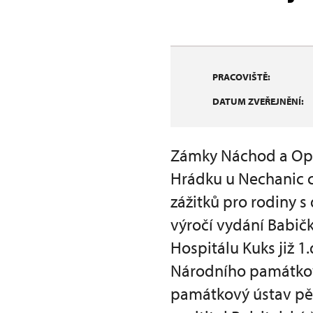
PRACOVIŠTĚ:
DATUM ZVEŘEJNĚNÍ:
Zámky Náchod a Opo
Hrádku u Nechanic c
zážitků pro rodiny s
výročí vydání Babič
Hospitálu Kuks již 
Národního památkov
památkový ústav pět