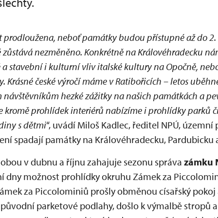
šlechty.
t prodloužena, neboť památky budou přístupné až do 2. 
tupné zůstává nezměněno. Konkrétně na Královéhradecku 
 stavební i kulturní vliv italské kultury na Opočně, neb
ty. Krásné české výročí máme v Ratibořicích – letos uběhn
em návštěvníkům hezké zážitky na našich památkách a pev
e kromě prohlídek interiérů nabízíme i prohlídky parků či
iny s dětmi
“, uvádí Miloš Kadlec, ředitel NPÚ, územn
ení spadají památky na Královéhradecku, Pardubicku a
dobou v dubnu a říjnu zahajuje sezonu správa
zámku 
ní dny možnost prohlídky okruhu Zámek za Piccolomin
ámek za Piccolominiů prošly obměnou císařský pokoj a
 původní parketové podlahy, došlo k výmalbě stropů a