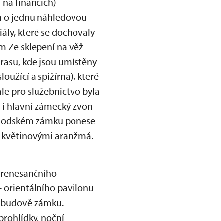
 na financích)
en o jednu náhledovou
ály, které se dochovaly
m Ze sklepení na věž
erasu, kde jsou umístěny
oužící a spižírna), které
le pro služebnictvo byla
i hlavní zámecký zvon
áchodském zámku ponese
 květinovými aranžmá.
 renesančního
- orientálního pavilonu
v budově zámku.
prohlídky, noční