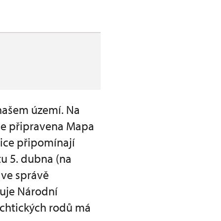
našem území. Na
 je připravena Mapa
řice připomínají
tu 5. dubna (na
 ve správě
uje Národní
echtických rodů má