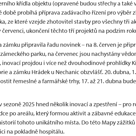
erního křídla objektu (opravené budou střechy a také v
né době probíhá příprava zadávacího řízení pro výběr 
a, ze které vzejde zhotovitel stavby pro všechny tři a
 červenci, ukončení těchto tří projektů na podzim rok
a zámku připravila řadu novinek – na 8. červen je při
zámeckého parku, na červenec jsou nachystány vědo
 inovací projdou i více než dvouhodinové prohlídky K
ie a zámku Hrádek u Nechanic obzvlášť. 20. dubna, 1.
stit řemeslné a farmářské trhy, 17. až 21. dubna bud
 sezoně 2025 hned několik inovací a zpestření – pro r
dce po areálu, který formou aktivit a zábavné edukace
storií tohoto unikátního místa. Do této Mapy zážitků
ci na pokladně hospitálu.