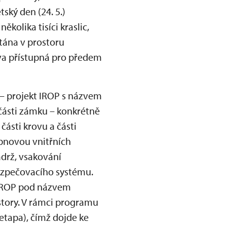
tský den (24. 5.)
kolika tisíci kraslic,
tána v prostoru
ava přístupná pro předem
 – projekt IROP s názvem
části zámku – konkrétně
části krovu a části
obnovou vnitřních
ádrž, vsakování
bezpečovacího systému.
t IROP pod názvem
story. V rámci programu
etapa), čímž dojde ke