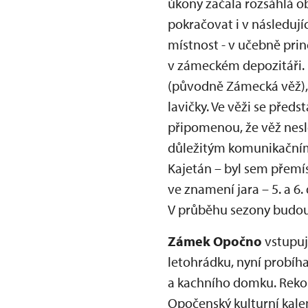
úkony začala rozsáhlá ob
pokračovat i v následuj
místnost - v učebně pri
v zámeckém depozitáři. 
(původně Zámecká věž), k
lavičky. Ve věži se předs
připomenou, že věž nesl
důležitým komunikačním
Kajetán – byl sem přem
ve znamení jara – 5. a
V průběhu sezony budou 
Zámek Opočno
vstupuj
letohrádku, nyní probíh
a kachního domku. Reko
Opočenský kulturní kalen