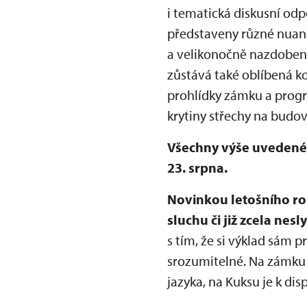
i tematická diskusní odp
představeny různé nuanc
a velikonočně nazdoben,
zůstává také oblíbená 
prohlídky zámku a progr
krytiny střechy na budo
Všechny výše uvedené 
23. srpna.
Novinkou letošního ro
sluchu či již zcela nesly
s tím, že si výklad sám 
srozumitelné. Na zámku 
jazyka, na Kuksu je k dis