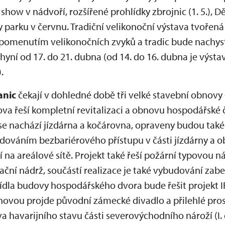
 show v nádvoří, rozšířené prohlídky zbrojnic (1. 5.), Dě
parku v červnu. Tradiční velikonoční výstava tvořená ně
pomenutím velikonočních zvyků a tradic bude nachys
yní od 17. do 21. dubna (od 14. do 16. dubna je výst
).
anic
čekají v dohledné době tři velké stavební obnovy
va řeší kompletní revitalizaci a obnovu hospodářské 
se nachází jízdárna a kočárovna, opraveny budou také 
udováním bezbariérového přístupu v části jízdárny a 
na areálové sítě. Projekt také řeší požární typovou n
ční nádrž, součástí realizace je také vybudování za
křídla budovy hospodářského dvora bude řešit projek
novou projde původní zámecké divadlo a přilehlé pro
a havarijního stavu části severovýchodního nároží (I. 