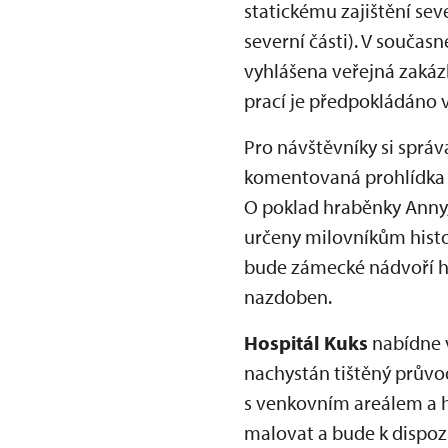
statickému zajištění sev
severní části). V součas
vyhlášena veřejná zakázk
prací je předpokládáno v
Pro návštěvníky si správ
komentovaná prohlídka 
O poklad hraběnky Anny,
určeny milovníkům histor
bude zámecké nádvoří ho
nazdoben.
Hospitál Kuks
nabídne v
nachystán tištěný průvo
s venkovním areálem a hi
malovat a bude k dispozi