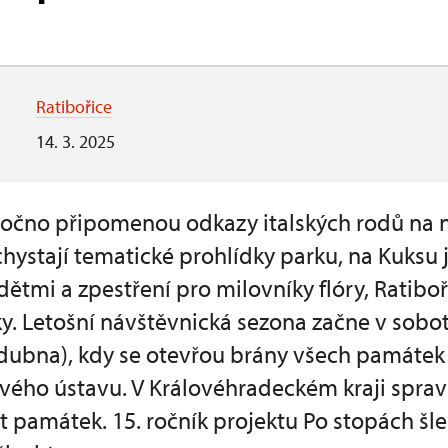
Ratibořice
14. 3. 2025
čno připomenou odkazy italských rodů na 
hystají tematické prohlídky parku, na Kuksu
 dětmi a zpestření pro milovníky flóry, Ratibo
ky. Letošní návštěvnická sezona začne v sobo
1.dubna), kdy se otevřou brány všech památek
ého ústavu. V Královéhradeckém kraji sprav
 památek. 15. ročník projektu Po stopách šl