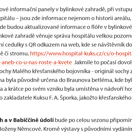
nové informační panely v bylinkové zahradě, při vstupu
itálu – jsou zde informace nejenom o historii areálu,
de budou aktualizované informace o flóře v bylinko
linkové zahradě věnuje správa hospitálu velkou pozor
ční cedulky s QR odkazem na web, kde se návštěvník d
ě či stromu.
https://www.hospital-kuks.cz/cs/o-hospit
-aneb-co-u-nas-roste-a-kvete
Jakmile to počasí dovol
sochy Malého křesťanského bojovníka - originál sochy 
ocha byla původně určena do Braunova betléma, kde byl
a a krátce po svém vzniku byla umístěna v nádvoří ho
akladatele Kuksu F. A. Šporka, jakožto křesťanského
h a v Babiččině údolí
bude po celou sezonu připomíná
 Boženy Němcové. Kromě výstavy s původními vydání