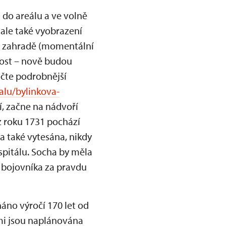
 do areálu a ve volně
 ale také vyobrazení
vé zahradě (momentální
nost – nově budou
očte podrobnější
alu/bylinkova-
í, začne na nádvoří
z roku 1731 pochází
a také vytesána, nikdy
spitálu. Socha by měla
 bojovníka za pravdu
no výročí 170 let od
mi jsou naplánována