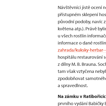
Návštěvníci jistě ocení 
přístupném sklepení hosp
původní podoby, navíc z
květena atp.). Právě by
u všech rostlin informa
informace o dané rostlin
zahrada/kuksky-herbar--
hospitálu restaurování 
z dílny M. B. Brauna. S
tam však vztyčena nebyl
zpodobňovat samotného z
a spravedlnost.
Na zámku v Ratibořicíc
prvního vydání Babičky