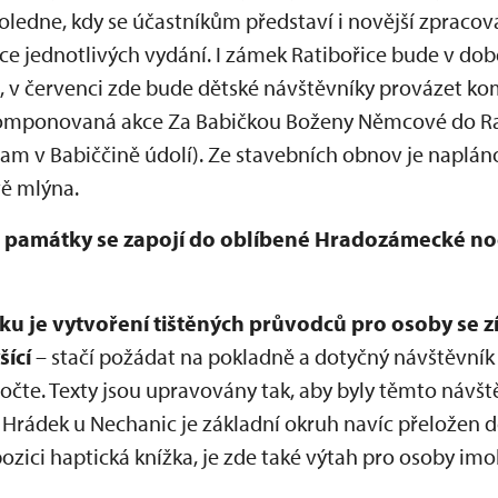
oledne, kdy se účastníkům představí i novější zpracov
e jednotlivých vydání. I zámek Ratibořice bude v dob
 v červenci zde bude dětské návštěvníky provázet kom
komponovaná akce Za Babičkou Boženy Němcové do Ra
am v Babiččině údolí). Ze stavebních obnov je napl
vě mlýna.
památky se zapojí do oblíbené Hradozámecké noc
ku je vytvoření tištěných průvodců pro osoby se 
šící
– stačí požádat na pokladně a dotyčný návštěvník
pročte. Texty jsou upravovány tak, aby byly těmto návš
Hrádek u Nechanic je základní okruh navíc přeložen
pozici haptická knížka, je zde také výtah pro osoby imob