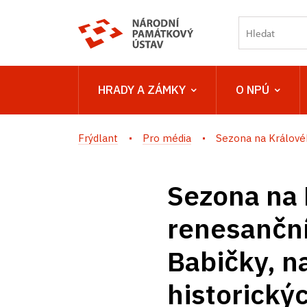
HRADY A ZÁMKY
O NPÚ
Frýdlant
Pro média
Sezona na Králové
Sezona na
renesanční 
Babičky, na
historický