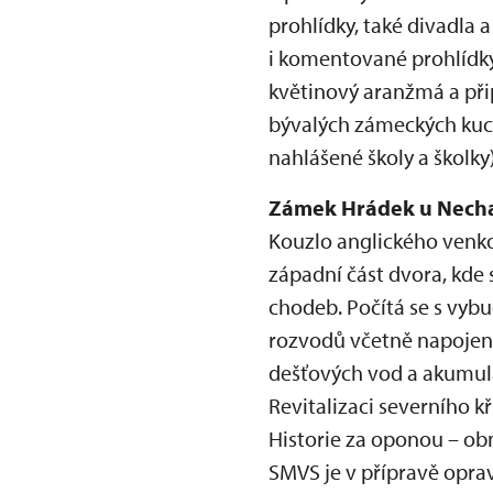
prohlídky, také divadla a
i komentované prohlídky 
květinový aranžmá a při
bývalých zámeckých kuch
nahlášené školy a školky
Zámek Hrádek u Nech
Kouzlo anglického venko
západní část dvora, kde 
chodeb. Počítá se s vyb
rozvodů včetně napojení 
dešťových vod a akumula
Revitalizaci severního 
Historie za oponou – ob
SMVS je v přípravě oprav