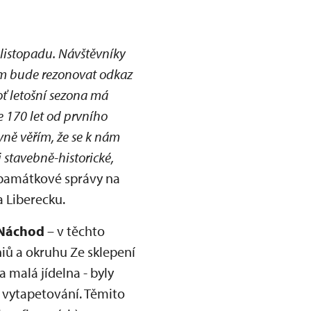
listopadu. Návštěvníky
nám bude rezonovat odkaz
oť letošní sezona má
e 170 let od prvního
ně věřím, že se k nám
 stavebně-historické,
í památkové správy na
 Liberecku.
Náchod
– v těchto
iů a okruhu Ze sklepení
 malá jídelna - byly
 vytapetování. Těmito