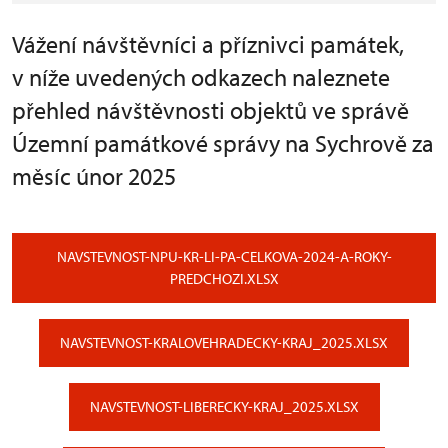
Vážení návštěvníci a příznivci památek,
v níže uvedených odkazech naleznete
přehled návštěvnosti objektů ve správě
Územní památkové správy na Sychrově za
měsíc únor 2025
NAVSTEVNOST-NPU-KR-LI-PA-CELKOVA-2024-A-ROKY-
PREDCHOZI.XLSX
NAVSTEVNOST-KRALOVEHRADECKY-KRAJ_2025.XLSX
NAVSTEVNOST-LIBERECKY-KRAJ_2025.XLSX