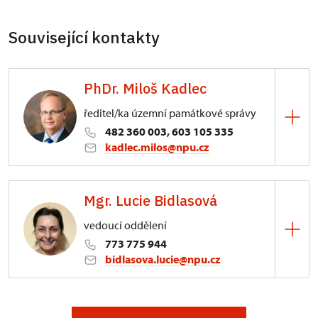
Související kontakty
PhDr. Miloš Kadlec
ředitel/ka územní památkové správy
482 360 003, 603 105 335
kadlec.milos@npu.cz
ÚPS na Sychrově
Mgr. Lucie Bidlasová
3/, Sychrov 3
vedoucí oddělení
773 775 944
bidlasova.lucie@npu.cz
ÚPS na Sychrově
Zámecký park 1/, Slatiňany