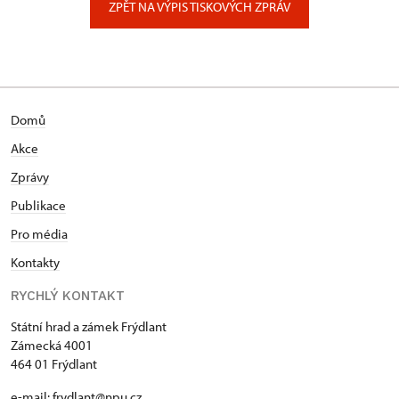
ZPĚT NA VÝPIS TISKOVÝCH ZPRÁV
Domů
Akce
Zprávy
Publikace
Pro média
Kontakty
RYCHLÝ KONTAKT
Státní hrad a zámek Frýdlant
Zámecká 4001
464 01 Frýdlant
e-mail:
frydlant@npu.cz