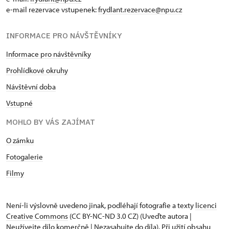
e-mail rezervace vstupenek:
frydlant.rezervace@npu.cz
INFORMACE PRO NÁVŠTĚVNÍKY
Informace pro návštěvníky
Prohlídkové okruhy
Návštěvní doba
Vstupné
MOHLO BY VÁS ZAJÍMAT
O zámku
Fotogalerie
Filmy
Není-li výslovně uvedeno jinak, podléhají fotografie a texty
licenci
Creative Commons
(CC BY-NC-ND 3.0 CZ) (Uveďte autora |
Neužívejte dílo komerčně | Nezasahujte do díla). Při užití obsahu