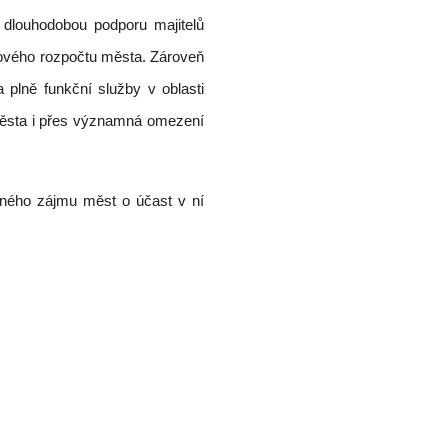
 dlouhodobou podporu majitelů
ového rozpočtu města. Zároveň
 plně funkční služby v oblasti
a města i přes významná omezení
eného zájmu měst o účast v ní