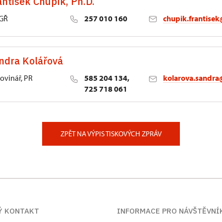
antišek Chupík, Ph.D.
 GŘ
257 010 160
chupik.frantise
lství NPÚ
ndra Kolářová
aha
novinář, PR
585 204 134,
kolarova.sandra
725 718 061
10/25, Olomouc
ZPĚT NA VÝPIS TISKOVÝCH ZPRÁV
Ý KONTAKT
INFORMACE PRO NÁVŠTĚVNÍ