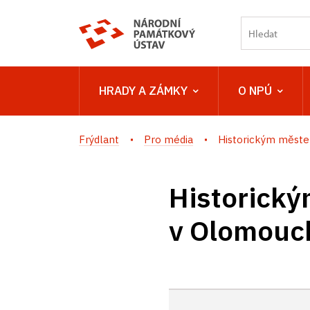
HRADY A ZÁMKY
O NPÚ
Frýdlant
Pro média
Historickým městem
Historický
v Olomouck