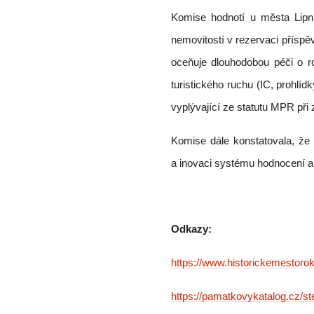
Komise hodnotí u města Lipní
nemovitostí v rezervaci přís
oceňuje dlouhodobou péči o ro
turistického ruchu (IC, prohlí
vyplývající ze statutu MPR př
Komise dále konstatovala, že
a inovaci systému hodnocení a
Odkazy:
https://www.historickemestorok
https://pamatkovykatalog.cz/s