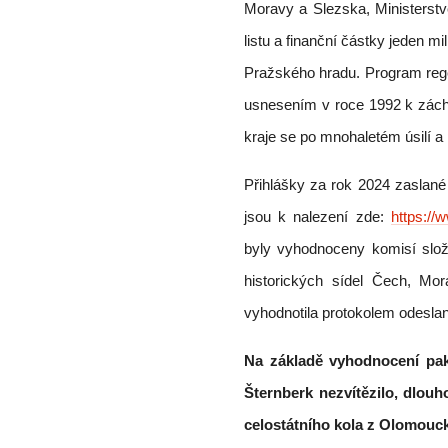
Moravy a Slezska, Ministerstve
listu a finanční částky jeden m
Pražského hradu. Program re
usnesením v roce 1992 k záchr
kraje se po mnohaletém úsilí a
Přihlášky za rok 2024 zaslan
jsou k nalezení zde:
https:/
byly vyhodnoceny komisí slož
historických sídel Čech, Mo
vyhodnotila protokolem odeslan
Na základě vyhodnocení pak
Šternberk nezvítězilo, dlou
celostátního kola z Olomouck