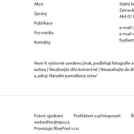
Akce
Státní 
Zámeck
Zprávy
464 01 
Publikace
e-mail:
Pro média
e-mail 
frydlan
Kontakty
Není-li výslovně uvedeno jinak, podléhají fotografie a
autora | Neužívejte dílo komerčně | Nezasahujte do dí
a „zdroj: Národní památkový ústav“
Právní ujednání
Prohlášení o přístupnosti
Ř
webeditor@npu.cz
Provozuje BluePool s.r.o.