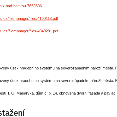
ipnik-nad-becvou-7663686
u.cz/filemanager/files/4160113.pdf
u.cz/filemanager/files/4049291.pdf
ovený úsek hradebního systému na severozápadním nároží města.
ovený úsek hradebního systému na severozápadním nároží města.
stí T. G. Masaryka, dům č. p. 14, obnovená dvorní fasáda a pavla
stažení