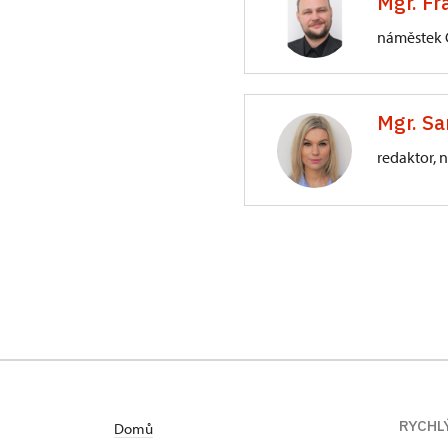
Mgr. Fr
náměstek
Generální ředite
Mgr. Sa
Liliová 219/5, Pr
redaktor, 
ÚOP v Olomouci
Horní náměstí 4
RYCHL
Domů