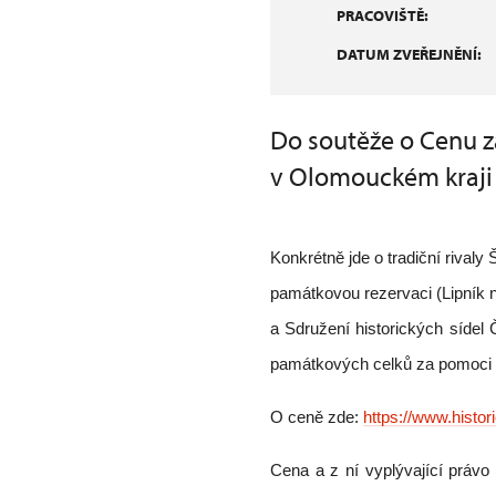
PRACOVIŠTĚ:
DATUM ZVEŘEJNĚNÍ:
Do soutěže o Cenu z
v Olomouckém kraji s
Konkrétně jde o tradiční rival
památkovou rezervaci (Lipník n
a Sdružení historických sídel
památkových celků za pomoci
O ceně zde:
https://www.histo
Cena a z ní vyplývající právo 