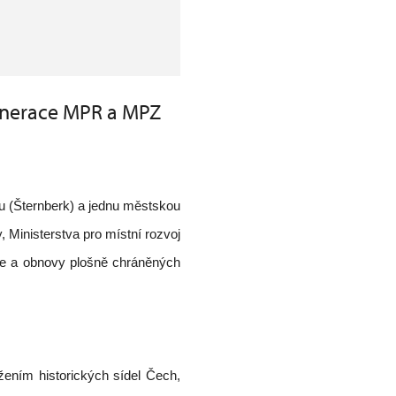
generace MPR a MPZ
nu (Šternberk) a jednu městskou
 Ministerstva pro místní rozvoj
éče a obnovy plošně chráněných
užením historických sídel Čech,