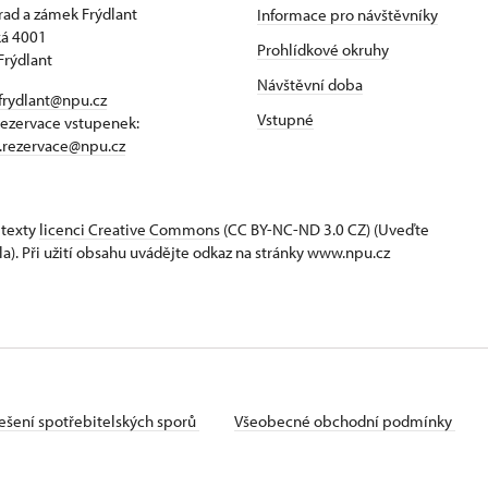
hrad a zámek Frýdlant
Informace pro návštěvníky
á 4001
Prohlídkové okruhy
Frýdlant
Návštěvní doba
frydlant@npu.cz
Vstupné
rezervace vstupenek:
t.rezervace@npu.cz
 texty
licenci Creative Commons
(CC BY-NC-ND 3.0 CZ) (Uveďte
la). Při užití obsahu uvádějte odkaz na stránky www.npu.cz
ešení spotřebitelských sporů
Všeobecné obchodní podmínky