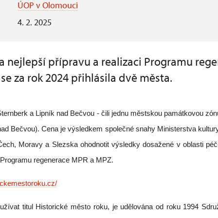
ÚOP v Olomouci
4. 2. 2025
a nejlepší přípravu a realizaci Programu re
e za rok 2024 přihlásila dvě města.
y Šternberk a Lipník nad Bečvou - čili jednu městskou památkovou zó
ad Bečvou). Cena je výsledkem společné snahy Ministerstva kultury,
 Čech, Moravy a Slezska ohodnotit výsledky dosažené v oblasti p
 Programu regenerace MPR a MPZ.
rickemestoroku.cz/
užívat titul Historické město roku, je udělována od roku 1994 Sdr