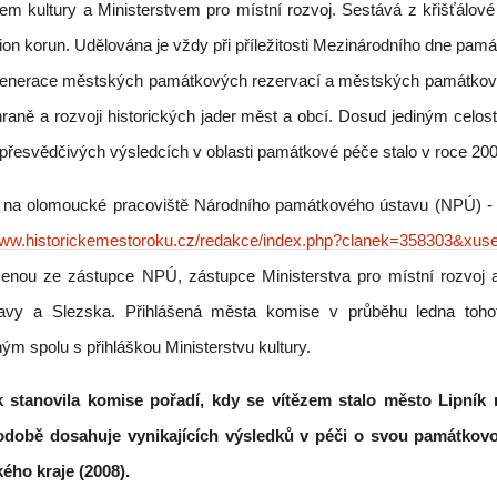
m kultury a Ministerstvem pro místní rozvoj. Sestává z křišťálové
ilion korun. Udělována je vždy při příležitosti Mezinárodního dne pa
generace městských památkových rezervací a městských památkový
aně a rozvoji historických jader měst a obcí. Dosud jediným cel
 přesvědčivých výsledcích v oblasti památkové péče stalo v roce 20
é na olomoucké pracoviště Národního památkového ústavu (NPÚ) -
/www.historickemestoroku.cz/redakce/index.php?clanek=358303&x
enou ze zástupce NPÚ, zástupce Ministerstva pro místní rozvoj
ravy a Slezska. Přihlášená města komise v průběhu ledna tohot
ým spolu s přihláškou Ministerstvu kultury.
 stanovila komise pořadí, kdy se vítězem stalo město Lipník
hodobě dosahuje vynikajících výsledků v péči o svou památkov
ého kraje (2008).