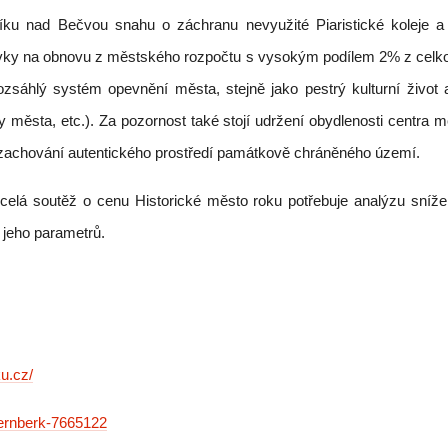
ku nad Bečvou snahu o záchranu nevyužité Piaristické koleje a
pěvky na obnovu z městského rozpočtu s vysokým podílem 2% z celk
zsáhlý systém opevnění města, stejně jako pestrý kulturní život a
dky města, etc.). Za pozornost také stojí udržení obydlenosti centr
i zachování autentického prostředí památkově chráněného území.
 celá soutěž o cenu Historické město roku potřebuje analýzu sníž
 jeho parametrů.
u.cz/
ternberk-7665122