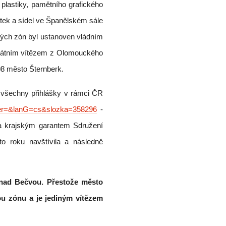
 plastiky, pamětního grafického
mátek a sídel ve Španělském sále
ch zón byl ustanoven vládním
ostátním vítězem z Olomouckého
08 město Šternberk.
 všechny přihlášky v rámci ČR
user=&lanG=cs&slozka=358296
-
 a krajským garantem Sdružení
o roku navštívila a následně
 nad Bečvou. Přestože město
ou zónu a je jediným vítězem