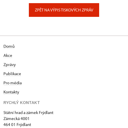
Zámecký park 1/, Slatiňany
ZPĚT NA VÝPIS TISKOVÝCH ZPRÁV
Domů
Akce
Zprávy
Publikace
Pro média
Kontakty
RYCHLÝ KONTAKT
Státní hrad a zámek Frýdlant
Zámecká 4001
464 01 Frýdlant