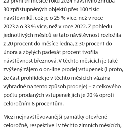
Za první tři měsíce roku 2024 navštívilo zhruba
30 zpřístupněných objektů přes 100 tisíc
návštěvníků, což je o 25 % více, než v roce
2023 a o 33 % více, než v roce 2022. Z pohledu
jednotlivých měsíců se tato návštěvnost rozložila
z 20 procent do měsíce ledna, z 30 procent do
února a zbylých padesát procent tvořila
návštěvnost březnová. V těchto měsících je také
zvýšený zájem o on-line prodej vstupenek (i proto,
že část prohlídek je v těchto měsících vázána
výhradně na tento způsob prodeje) – z celkového
počtu prodaných vstupenek jich je 20 % oproti
celoročním 8 procentům.
Mezi nejnavštěvovanější památky otevřené
celoročně, respektive i v těchto zimních měsících,