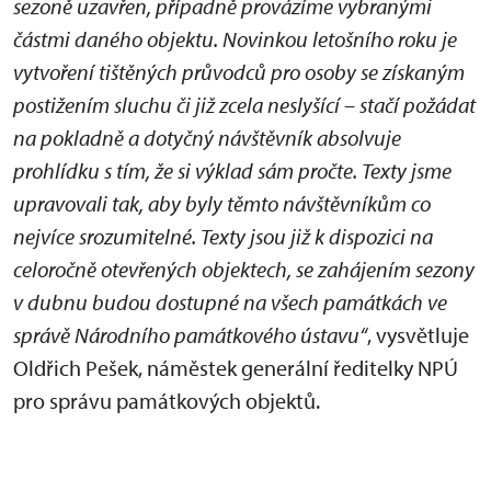
sezoně uzavřen, případně provázíme vybranými
částmi daného objektu. Novinkou letošního roku je
vytvoření tištěných průvodců pro osoby se získaným
postižením sluchu či již zcela neslyšící – stačí požádat
na pokladně a dotyčný návštěvník absolvuje
prohlídku s tím, že si výklad sám pročte. Texty jsme
upravovali tak, aby byly těmto návštěvníkům co
nejvíce srozumitelné. Texty jsou již k dispozici na
celoročně otevřených objektech, se zahájením sezony
v dubnu budou dostupné na všech památkách ve
správě Národního památkového ústavu“
, vysvětluje
Oldřich Pešek, náměstek generální ředitelky NPÚ
pro správu památkových objektů.