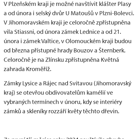
V Plzeňském kraji je možné navštívit klášter Plasy
a od února i selský dvůr U Matoušů v Plzni-Bolevci.
V Jihomoravském kraji je celoročně zpřístupněna
vila Stiassni, od února zámek Lednice a od 21.
února i zámek Valtice, v Olomouckém kraji budou
od března přístupné hrady Bouzov a Šternberk.
Celoročně je na Zlínsku zpřístupněna Květná
zahrada Kroměříž.
Zámky Lysice a Rájec nad Svitavou (Jihomoravský
kraj) se otevřou obdivovatelům kamélií ve
vybraných termínech v únoru, kdy se interiéry
zámků a skleníky rozzáří květy těchto dřevin.