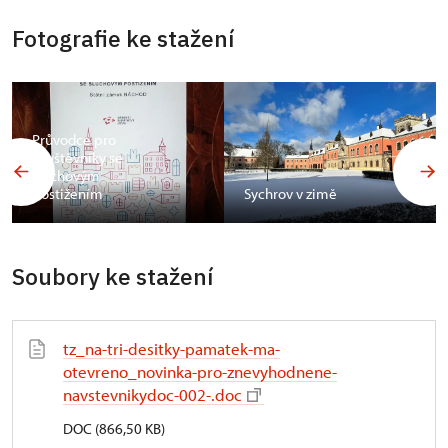
Fotografie ke stažení
Průvodce pro
návštěvníky se
sluchovým
postižením
Sychrov v zimě
Soubory ke stažení
tz_na-tri-desitky-pamatek-ma-
otevreno_novinka-pro-znevyhodnene-
navstevnikydoc-002-.doc
DOC (866,50 KB)