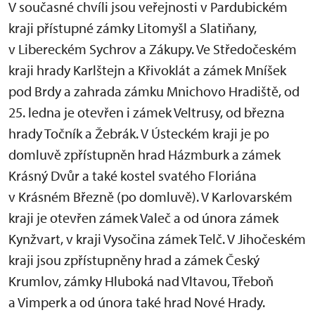
V současné chvíli jsou veřejnosti v Pardubickém
kraji přístupné zámky Litomyšl a Slatiňany,
v Libereckém Sychrov a Zákupy. Ve Středočeském
kraji hrady Karlštejn a Křivoklát a zámek Mníšek
pod Brdy a zahrada zámku Mnichovo Hradiště, od
25. ledna je otevřen i zámek Veltrusy, od března
hrady Točník a Žebrák. V Ústeckém kraji je po
domluvě zpřístupněn hrad Házmburk a zámek
Krásný Dvůr a také kostel svatého Floriána
v Krásném Březně (po domluvě). V Karlovarském
kraji je otevřen zámek Valeč a od února zámek
Kynžvart, v kraji Vysočina zámek Telč. V Jihočeském
kraji jsou zpřístupněny hrad a zámek Český
Krumlov, zámky Hluboká nad Vltavou, Třeboň
a Vimperk a od února také hrad Nové Hrady.