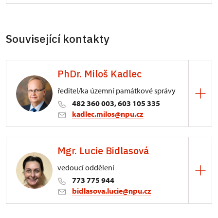
Související kontakty
PhDr. Miloš Kadlec
ředitel/ka územní památkové správy
482 360 003, 603 105 335
kadlec.milos@npu.cz
ÚPS na Sychrově
Mgr. Lucie Bidlasová
3/, Sychrov 3
vedoucí oddělení
773 775 944
bidlasova.lucie@npu.cz
ÚPS na Sychrově