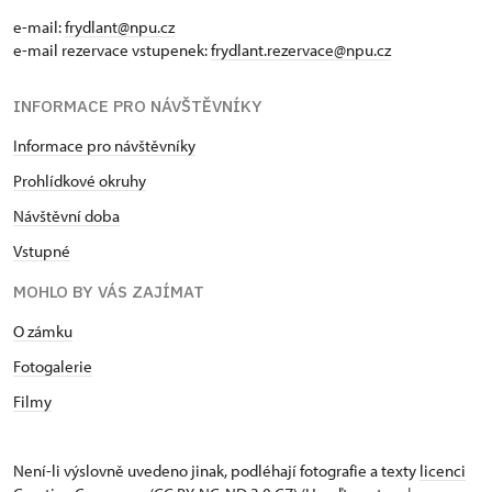
e-mail:
frydlant@npu.cz
e-mail rezervace vstupenek:
frydlant.rezervace@npu.cz
INFORMACE PRO NÁVŠTĚVNÍKY
Informace pro návštěvníky
Prohlídkové okruhy
Návštěvní doba
Vstupné
MOHLO BY VÁS ZAJÍMAT
O zámku
Fotogalerie
Filmy
Není-li výslovně uvedeno jinak, podléhají fotografie a texty
licenci