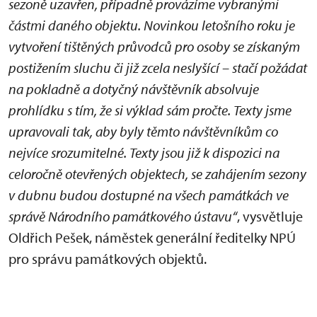
sezoně uzavřen, případně provázíme vybranými
částmi daného objektu. Novinkou letošního roku je
vytvoření tištěných průvodců pro osoby se získaným
postižením sluchu či již zcela neslyšící – stačí požádat
na pokladně a dotyčný návštěvník absolvuje
prohlídku s tím, že si výklad sám pročte. Texty jsme
upravovali tak, aby byly těmto návštěvníkům co
nejvíce srozumitelné. Texty jsou již k dispozici na
celoročně otevřených objektech, se zahájením sezony
v dubnu budou dostupné na všech památkách ve
správě Národního památkového ústavu“
, vysvětluje
Oldřich Pešek, náměstek generální ředitelky NPÚ
pro správu památkových objektů.