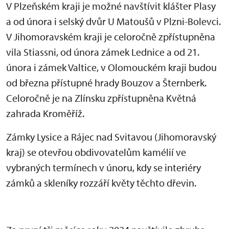
V Plzeňském kraji je možné navštívit klášter Plasy
a od února i selský dvůr U Matoušů v Plzni-Bolevci.
V Jihomoravském kraji je celoročně zpřístupněna
vila Stiassni, od února zámek Lednice a od 21.
února i zámek Valtice, v Olomouckém kraji budou
od března přístupné hrady Bouzov a Šternberk.
Celoročně je na Zlínsku zpřístupněna Květná
zahrada Kroměříž.
Zámky Lysice a Rájec nad Svitavou (Jihomoravský
kraj) se otevřou obdivovatelům kamélií ve
vybraných termínech v únoru, kdy se interiéry
zámků a skleníky rozzáří květy těchto dřevin.