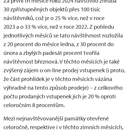
Za první tři měsíce roku 2024 navštívilo zhruba
30 zpřístupněných objektů přes 100 tisíc
návštěvníků, což je o 25 % více, než v roce
2023 a o 33 % více, než v roce 2022. Z pohledu
jednotlivých měsíců se tato návštěvnost rozložila
z 20 procent do měsíce ledna, z 30 procent do
února a zbylých padesát procent tvořila
návštěvnost březnová. V těchto měsících je také
zvýšený zájem o on-line prodej vstupenek (i proto,
že část prohlídek je v těchto měsících vázána
výhradně na tento způsob prodeje) – z celkového
počtu prodaných vstupenek jich je 20 % oproti
celoročním 8 procentům.
Mezi nejnavštěvovanější památky otevřené
celoročně, respektive i v těchto zimních měsících,