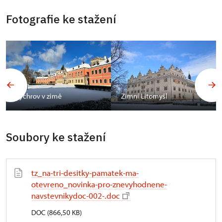
Fotografie ke stažení
Sychrov v zimě
Zimní Litomyšl
Soubory ke stažení
tz_na-tri-desitky-pamatek-ma-
otevreno_novinka-pro-znevyhodnene-
navstevnikydoc-002-.doc
DOC (866,50 KB)