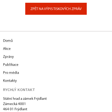
Zámecký park 1/, Slatiňany
ZPĚT NA VÝPIS TISKOVÝCH ZPRÁV
Domů
Akce
Zprávy
Publikace
Pro média
Kontakty
RYCHLÝ KONTAKT
Státní hrad a zámek Frýdlant
Zámecká 4001
464 01 Frýdlant