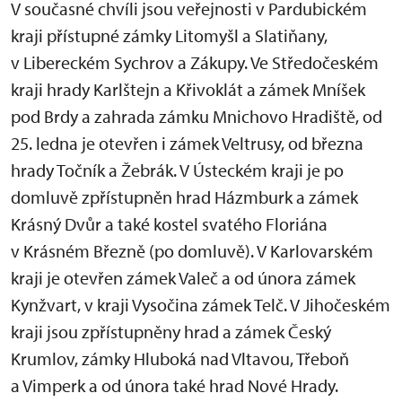
V současné chvíli jsou veřejnosti v Pardubickém
kraji přístupné zámky Litomyšl a Slatiňany,
v Libereckém Sychrov a Zákupy. Ve Středočeském
kraji hrady Karlštejn a Křivoklát a zámek Mníšek
pod Brdy a zahrada zámku Mnichovo Hradiště, od
25. ledna je otevřen i zámek Veltrusy, od března
hrady Točník a Žebrák. V Ústeckém kraji je po
domluvě zpřístupněn hrad Házmburk a zámek
Krásný Dvůr a také kostel svatého Floriána
v Krásném Březně (po domluvě). V Karlovarském
kraji je otevřen zámek Valeč a od února zámek
Kynžvart, v kraji Vysočina zámek Telč. V Jihočeském
kraji jsou zpřístupněny hrad a zámek Český
Krumlov, zámky Hluboká nad Vltavou, Třeboň
a Vimperk a od února také hrad Nové Hrady.