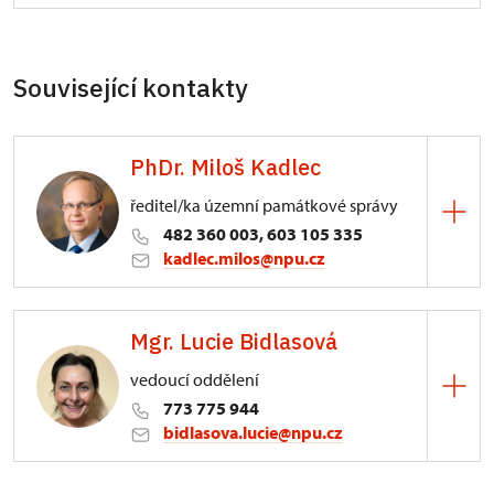
Související kontakty
PhDr. Miloš Kadlec
ředitel/ka územní památkové správy
482 360 003, 603 105 335
kadlec.milos@npu.cz
ÚPS na Sychrově
Mgr. Lucie Bidlasová
3/, Sychrov 3
vedoucí oddělení
773 775 944
bidlasova.lucie@npu.cz
ÚPS na Sychrově