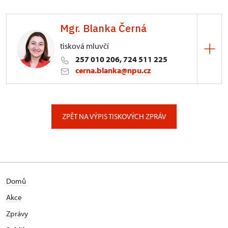
Mgr. Blanka Černá
tisková mluvčí
257 010 206, 724 511 225
cerna.blanka@npu.cz
Generální ředitelství NPÚ
Valdštejnské náměstí 162/3, Praha
ZPĚT NA VÝPIS TISKOVÝCH ZPRÁV
Domů
Akce
Zprávy