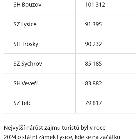
SH Bouzov
101 312
SZ Lysice
91 395
SH Trosky
90 232
SZ Sychrov
85 185
SH Veveří
83 882
SZ Telč
79 817
Nejvyšší nárůst zájmu turistů byl v roce
2024 o státní zámek Lysice, kde se na začátku