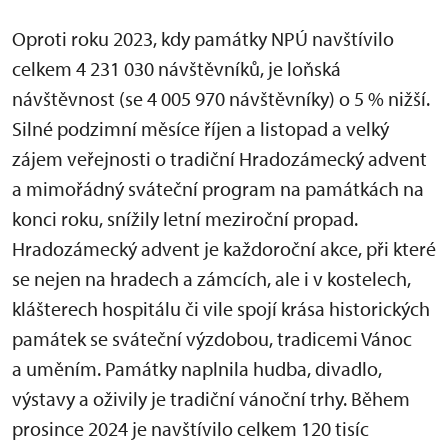
Oproti roku 2023, kdy památky NPÚ navštívilo
celkem 4 231 030 návštěvníků, je loňská
návštěvnost (se 4 005 970 návštěvníky) o 5 % nižší.
Silné podzimní měsíce říjen a listopad a velký
zájem veřejnosti o tradiční Hradozámecký advent
a mimořádný sváteční program na památkách na
konci roku, snížily letní meziroční propad.
Hradozámecký advent je každoroční akce, při které
se nejen na hradech a zámcích, ale i v kostelech,
klášterech hospitálu či vile spojí krása historických
památek se sváteční výzdobou, tradicemi Vánoc
a uměním. Památky naplnila hudba, divadlo,
výstavy a oživily je tradiční vánoční trhy. Během
prosince 2024 je navštívilo celkem 120 tisíc