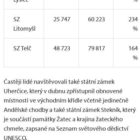
SZ
25 747
60 223
234
Litomyšl
%
SZ Telč
48 723
79 817
164
%
Častěji lidé navštěvovali také státní zámek
Uherčice, který v dubnu zpřístupnil obnovené
místnosti ve východním křídle včetně jedinečně
Andělské chodby a také státní zámek Stekník, který
je součástí památky Žatec a krajina žateckého
chmele, zapsané na Seznam světového dědictví
UNESCO.