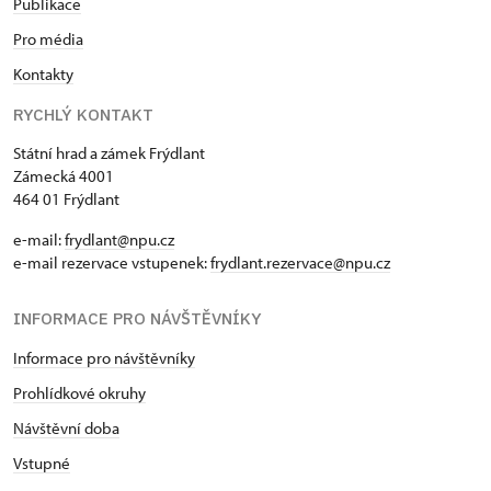
Publikace
Pro média
Kontakty
RYCHLÝ KONTAKT
Státní hrad a zámek Frýdlant
Zámecká 4001
464 01 Frýdlant
e-mail:
frydlant@npu.cz
e-mail rezervace vstupenek:
frydlant.rezervace@npu.cz
INFORMACE PRO NÁVŠTĚVNÍKY
Informace pro návštěvníky
Prohlídkové okruhy
Návštěvní doba
Vstupné