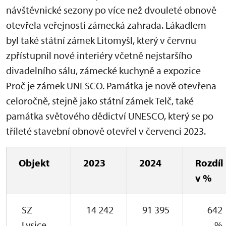
návštěvnické sezony po více než dvouleté obnově
otevřela veřejnosti zámecká zahrada. Lákadlem
byl také státní zámek Litomyšl, který v červnu
zpřístupnil nové interiéry včetně nejstaršího
divadelního sálu, zámecké kuchyně a expozice
Proč je zámek UNESCO. Památka je nově otevřena
celoročně, stejně jako státní zámek Telč, také
památka světového dědictví UNESCO, který se po
tříleté stavební obnově otevřel v červenci 2023.
Objekt
2023
2024
Rozdíl
v %
SZ
14 242
91 395
642
Lysice
%