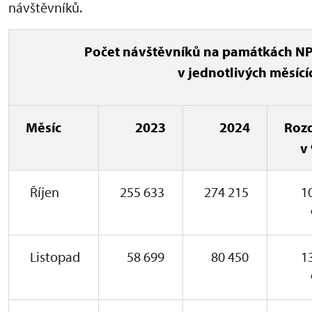
návštěvníků.
Počet návštěvníků na památkách N
v jednotlivých měsící
Měsíc
2023
2024
Rozd
v
Říjen
255 633
274 215
1
Listopad
58 699
80 450
1