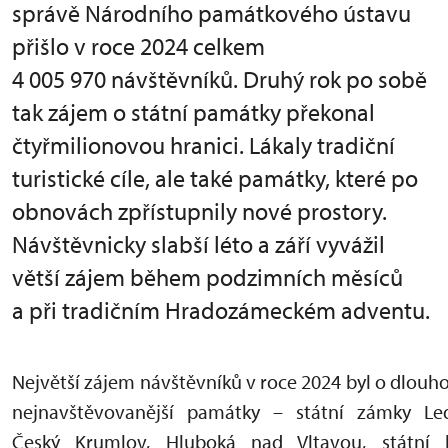
správě Národního památkového ústavu
přišlo v roce 2024 celkem
4 005 970 návštěvníků. Druhý rok po sobě
tak zájem o státní památky překonal
čtyřmilionovou hranici. Lákaly tradiční
turistické cíle, ale také památky, které po
obnovách zpřístupnily nové prostory.
Návštěvnicky slabší léto a září vyvážil
větší zájem během podzimních měsíců
a při tradičním Hradozámeckém adventu.
Největší zájem návštěvníků v roce 2024 byl o dlou
nejnavštěvovanější památky – státní zámky Led
Český Krumlov, Hluboká nad Vltavou, státní 