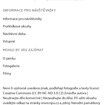
INFORMACE PRO NÁVŠTĚVNÍKY
Informace pro návštěvníky
Prohlídkové okruhy
Návštěvní doba
Vstupné
MOHLO BY VÁS ZAJÍMAT
O zámku
Fotogalerie
Filmy
Není-li výslovně uvedeno jinak, podléhají fotografie a texty
licenci
Creative Commons
(CC BY-NC-ND 3.0 CZ) (Uveďte autora |
Neužívejte dílo komerčně | Nezasahujte do díla). Při užití obsahu
uvádějte odkaz na stránky www.npu.cz a „zdroj: Národní památkový