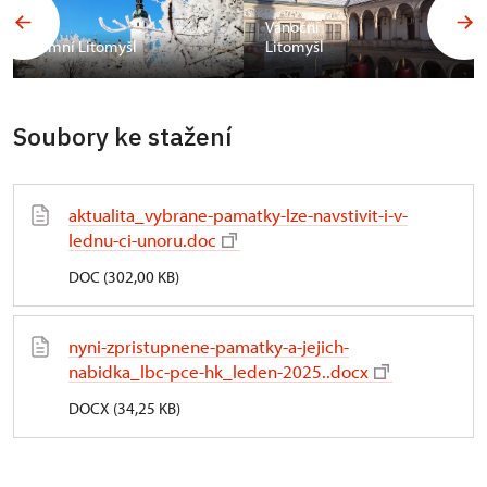
Vánoční
Zimní Litomyšl
Litomyšl
Soubory ke stažení
aktualita_vybrane-pamatky-lze-navstivit-i-v-
lednu-ci-unoru.doc
DOC (302,00 KB)
nyni-zpristupnene-pamatky-a-jejich-
nabidka_lbc-pce-hk_leden-2025..docx
DOCX (34,25 KB)