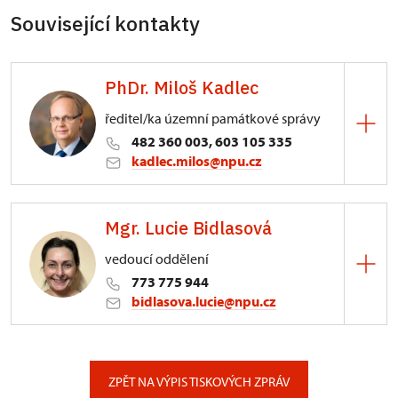
Související kontakty
PhDr. Miloš Kadlec
ředitel/ka územní památkové správy
482 360 003, 603 105 335
kadlec.milos@npu.cz
ÚPS na Sychrově
Mgr. Lucie Bidlasová
3/, Sychrov 3
vedoucí oddělení
773 775 944
bidlasova.lucie@npu.cz
ÚPS na Sychrově
Zámecký park 1/, Slatiňany
ZPĚT NA VÝPIS TISKOVÝCH ZPRÁV