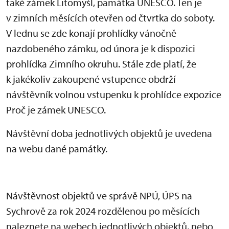
také zámek Litomyšl, památka UNESCO. Ten je
v zimních měsících otevřen od čtvrtka do soboty.
V lednu se zde konají prohlídky vánočně
nazdobeného zámku, od února je k dispozici
prohlídka Zimního okruhu. Stále zde platí, že
k jakékoliv zakoupené vstupence obdrží
návštěvník volnou vstupenku k prohlídce expozice
Proč je zámek UNESCO.
Návštěvní doba jednotlivých objektů je uvedena
na webu dané památky.
Návštěvnost objektů ve správě NPÚ, ÚPS na
Sychrově za rok 2024 rozdělenou po měsících
naleznete na webech jednotlivých objektů, nebo