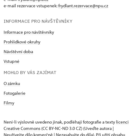
e-mail rezervace vstupenek:
frydlant.rezervace@npu.cz
INFORMACE PRO NÁVŠTĚVNÍKY
Informace pro návštěvníky
Prohlídkové okruhy
Návštěvní doba
Vstupné
MOHLO BY VÁS ZAJÍMAT
O zámku
Fotogalerie
Filmy
Není-li výslovně uvedeno jinak, podléhají fotografie a texty
licenci
Creative Commons
(CC BY-NC-ND 3.0 CZ) (Uveďte autora |
Neužívejte dílo komerčně | Nezasahujte do díla). Při užití obsahu