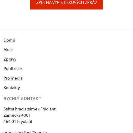
ZPĚT NA VÝPIS TISKOVÝCH ZPRÁV
Domů
Akce
Zprávy
Publikace
Pro média
Kontakty
RYCHLÝ KONTAKT
Státní hrad a zámek Frýdlant
Zámecká 4001
464 01 Frýdlant
e-mail:
frydlant@npu.cz